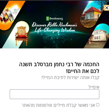
כנסו וגלו מי נתן לנו את
המפתח
זוגיות ויחסים
⬦
לקרוא
צאי מהקופסה של המטבח
ותהיי מי שאת באמת!
by
Yehudis Golshevsky
החכמה של רבי נחמן מברסלב תשנה
ספטמבר 18, 2022
לכם את החיים!
כל זמן שאת מקובעת בתוך
קבלו אותה ישירות לתיבת המייל!
"הקופסה של המטבח" לא
תצליחי לגלות מי את, מהו
אימייל
אני מאשר קבלת מיילים ופרסומות מהאתר