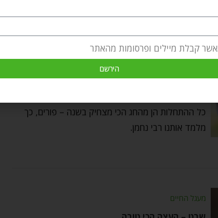
אשר קבלת מיילים ופרסומות מהאתר
מעגל החיים
הירשם
אדר ופורים – אתחול מחדש
Yehudis Golshevsky
by
מרץ 2, 2025
כל ההתחלות הן מהחג הכי מצחיק בשנה – פורים, כך
מלמד אותנו רבי נחמן.
מעגל החיים
שבט – העצה הכי טובה