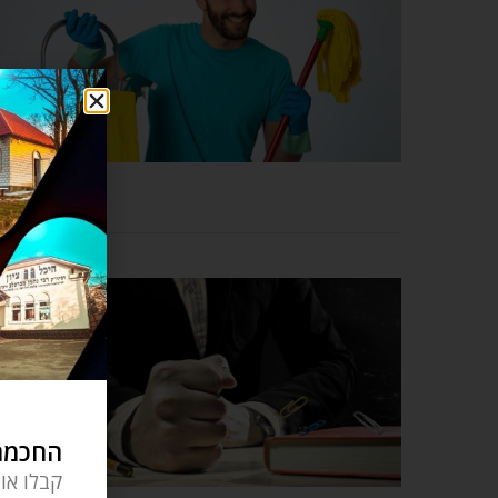
החכמה 
קבלו או