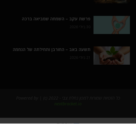
פרשת עקב – השמחה שמביאה ברכה
30 ביולי 2026
תשעה באב – החורבן ותחילתה של הנחמה
21 ביולי 2026
כל הזכויות שמורות למכון נחלת צבי - 2022 (c) | Powered by
nextbracket.io
עברית