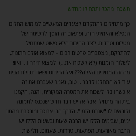
תשכחו מהכל ותתחילו מחדש
כך מתחילים להתקדם לצעדים המעשיים למימוש החלום
הנפלא והאמיתי הזה, ופתאום זה הופך לרשימה של
מטלות וטרדות. לצד החיבור הלא פשוט שמתחיל
להתרקם, מצטברים פרטים רבים – למצוא אולם חתונות,
לשלוח הזמנות (לא לשכוח את…), למצוא דירה ו… ואוו!
מה זה המחירים האלה??? ועל הריהוט ושאר תכולת הבית
עוד לא התחלנו לדבר… טוב, נאמר שעברנו את זה
איכשהו בלי לשכוח את המטרה המקורית, והנה, הקמנו
בית וזה מתחיל. אבל אז יש דבר חדש שנכנס לתמונה
וקוראים לו "שגרת הזמן". הדרך הרי ארוכה ומורכבת מהמון
ימים, שבימים הללו יש הרבה שעות ובשעות הללו יש
הרבה מאורעות, הפתעות, טרדות, שעמום, חלישות