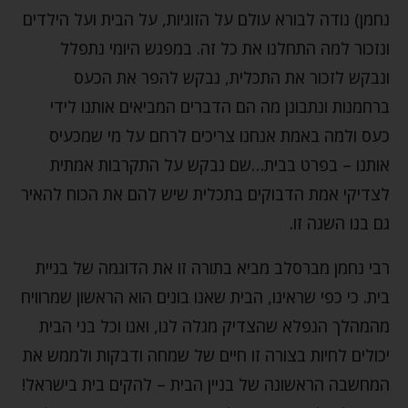
נחמן) נודה לבורא עולם על הזוגיות, על הבית ועל הילדים
ונזכור למה התחלנו את כל זה. במפגש היומי נתפלל
ונבקש לזכור את התכלית, נבקש להפר את הכעס
ברחמנות ונתבונן מה הם הדברים המביאים אותנו לידי
כעס ולמה באמת אנחנו צריכים לרחם על מי שמכעיס
אותנו – בפרט בבית…שם נבקש על התקרבות אמתית
לצדיקי אמת הדבוקים בתכלית שיש להם את הכוח להאיר
גם בנו השגה זו.
רבי נחמן מברסלב מביא בתורה זו את הדוגמה של בניית
בית. כי כפי שראינו, הבית שאנו בונים הוא הראשון שמרוויח
מהמהלך הנפלא שהצדיק מגלה לנו, ואנו וכל בני הבית
יכולים לחיות בצורה זו חיים של שמחה ודבקות ולממש את
המחשבה הראשונה של בניין הבית – להקים בית בישראל!