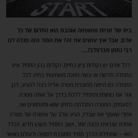
בית של זוגיות ומשפחה אוהבת הוא החלום של כל
אדם, אבל איך עושים את זה? את הסוד הזה מגלה לנו
רבי נחמן מברסלב!….
לכל אדם יש נקודות ציון בחיים. נקודות בהן התחיל איזו
התחלה חדשה או עשה מפנה משמעותי בחייו. לכל
התחלה כזו הייתה מחוברת מטרה אליה רצה להגיע, לכן
אזר את כוחותיו והתחיל ללכת בדרך אל אותה מטרה.
לפעמים, המטרה התגלתה כחזיון שווא ותעתועים ואז,
אחרי שאסף את שבריו, הגיע שלב של איתורה של מטרה
אחרת שנראית נכונה יותר, ושוב התחיל משהו חדש. הכלל
הוא – שתחילת הדרך תמיד מחוברת לסופה ולעולם כאשר