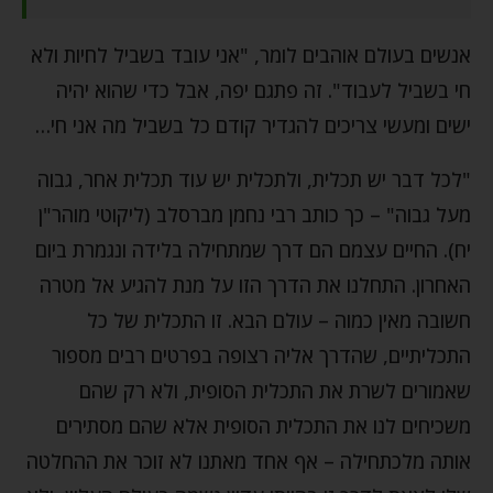
אנשים בעולם אוהבים לומר, "אני עובד בשביל לחיות ולא
חי בשביל לעבוד". זה פתגם יפה, אבל כדי שהוא יהיה
ישים ומעשי צריכים להגדיר קודם כל בשביל מה אני חי…
"לכל דבר יש תכלית, ולתכלית יש עוד תכלית אחר, גבוה
מעל גבוה" – כך כותב רבי נחמן מברסלב (ליקוטי מוהר"ן
יח). החיים עצמם הם דרך שמתחילה בלידה ונגמרת ביום
האחרון. התחלנו את הדרך הזו על מנת להגיע אל מטרה
חשובה מאין כמוה – עולם הבא. זו התכלית של כל
התכליתיים, שהדרך אליה רצופה בפרטים רבים מספור
שאמורים לשרת את התכלית הסופית, ולא רק שהם
משכיחים לנו את התכלית הסופית אלא שהם מסתירים
אותה מלכתחילה – אף אחד מאתנו לא זוכר את ההחלטה