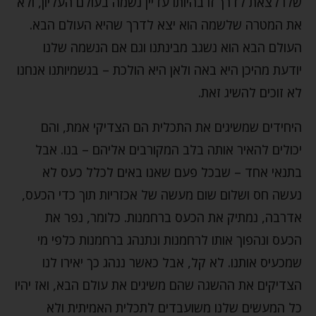
שלו לצאת לדרך זו בהיותו עדיין נשמה בעולם העליון, ולא
את המטרה שלשמה הוא יצא לדרך שהיא העולם הבא.
העולם הבא הוא נשגב מבינתנו וגם אם הנשמה שלנו
יודעת מהיכן היא באה ולאן היא הולכת – בגשמיותנו אנחנו
לא זוכים להשיג זאת.
היחידים שמשיגים את התכלית הם הצדיקי אמת, והם
יכולים להאיר אותה בלב המקורבים אליהם – בנו. אבל
בתנאי אחד – שבכל פעם שאנו באים לכלל כעס לא
נעשה חס ושלום שום מעשה של אכזריות תוך כדי הכעס,
אדרבה, נמתיק את הכעס ברחמנות. כלומר, נפר את
הכעס ונהפוך אותו לרחמנות ונתנהג ברחמנות כלפי מי
שמכעיס אותנו. לא קל, אבל כאשר ננהג כך יאירו לנו
הצדיקים את ההשגה שהם משיגים את עולם הבא, ואז יהיו
כל המעשים שלנו משועבדים לתכלית האמיתית ולא