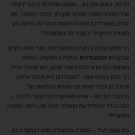
הדעת, דאגות ומה לא… פתאום מתחילות הרבה "ריצות"
אחרי מטרות משנה, מטרות שהן רק "הכנה למצווה", ואז
יכולים ממש ללכת לאיבוד ולשכוח לגמרי מה הייתה כאן
המטרה העיקרית "בשביל מה התחתנתי?"
רבי נחמן מברסלב נתן לנו מתנות רבות, אבל אחת היקרות
שבהן היא
ההתבודדות
(התפילה האישית, השיחה
המתוקה עם בורא עולם בשפה שלנו), כמו שהעיד עליה
רבי נחמן בעצמו ואמר: "התבודדות היא מעלה עליונה
וגדולה מן הכל!" ואחת מן המעלות הנפלאות של
ההתבודדות היא – שהיא מאפשרת לנו לעצור ולהיזכר –
למה בכלל התחלתי את המסלול הזה? ומה הייתה המטרה
המקורית?
כמו שצוין לעיל – המטרה וההתחלה ממש דבוקות זו בזו,