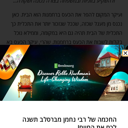
ולהשקיע בזוגיות ובמשפחה בצורה נכונה ושקולה…
ועיקר המקום להפר את הכעס ברחמנות הוא הבית. כאן
נכנס מן מעגל שכזה, שככל שנזכור יותר את התכלית כך
התכלית של הבית תהיה גם היא במקומה, וממילא נוכל
בקלות לשבות את הכעס ברחמנות. שהרי, עיקר הכעס בא
כאשר שוכחים את תכלית הבית ונעשים מרוכזים ומוטרדים
מדבר חולף שמוביל אותנו להיות קצרי רוח. אבל כשזוכרים
היטב את התכלית, קל מאוד לשבור את הכעס ולהפוך
אותו לרחמנות. מצד שני, כשכועסים לא זוכים שהתכלית
האמתית תאיר לנו וממילא נפגמת גם תכלית הבית, ואז
שוב, קשה לשבור את הכעס. ואם כן, היכן ההתחלה?
ובכן, נקודת ההתחלה היא סוד שאי אפשר לבאר, אבל
החכמה של רבי נחמן מברסלב תשנה
מכיוון שאחרי הכל כבר נפגשנו במושגים הללו, אם ברגע
לכם את החיים!