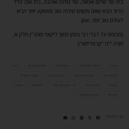
בית של שלום ואחווה, של נתינה ואהבה, בית שבו יגדל
הדור הבא שאנו מקווים שיהיה טוב ומושקע יותר ויביא
לעולם טוב יותר, אמן.
(מבוסס על דברי רבי נחמן מתוך ליקוטי מוהר"ן חלק א,
תורה י"ח "קרטליתא").
אהבה
התא המשפחתי
התבודדות
חיים מאושרים
כעס
לבנות בית
משפחה וזוגיות
נקודת מפנה
עצות מעשיות
ערכים
צדיק אמת
רבי נחמן מברסלב
רחמנות
שמחה
תכלית
תפילה אישית
0 תגובות