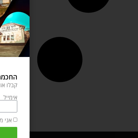
החכמה 
קבלו או
אימייל
אני מ