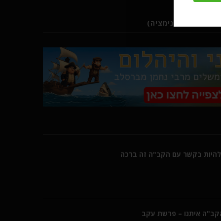
ב (סרטוני אנימציה)
היות בקשר עם הקב"ה זה ברכה
הקב"ה איתנו – פרשת עקב