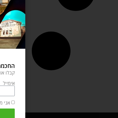
החכמה 
קבלו או
אימייל
אני מ