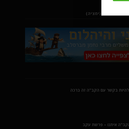
ב (סרטוני אנימציה)
היות בקשר עם הקב"ה זה ברכה
הקב"ה איתנו – פרשת עקב