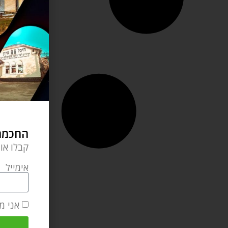
החכמה 
קבלו או
אימייל
אני מ