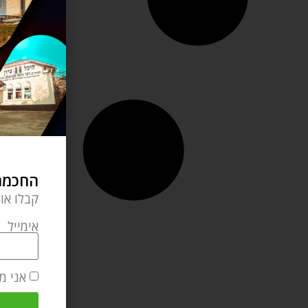
החכמה 
קבלו או
אימייל
אני מ