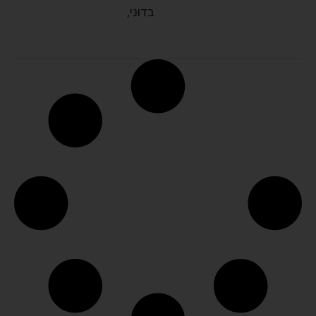
בדוּני,