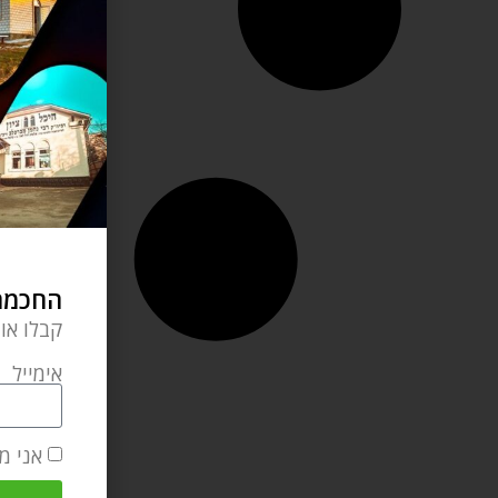
החכמה 
קבלו או
אימייל
אני מ