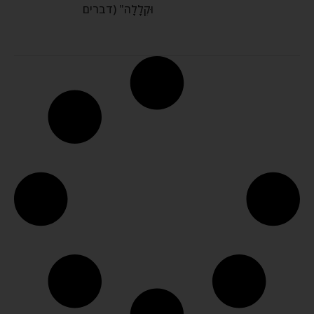
וּקְלָלָה" (דברים