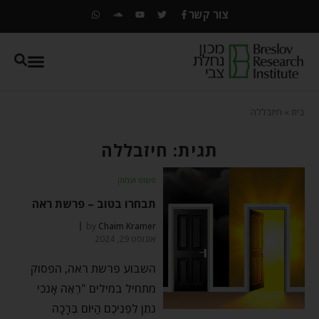
צור קשר
בית
»
חיזבללה
תגית: חיזבללה
פשוט ועמוק
תבחרו בטוב – פרשת ראה
by
Chaim Kramer
אוגוסט 29, 2024
השבוע פרשת ראה, הפסוק
מתחיל במילים "רְאֵה אָנֹכִי
נֹתֵן לִפְנֵיכֶם הַיּוֹם בְּרָכָה