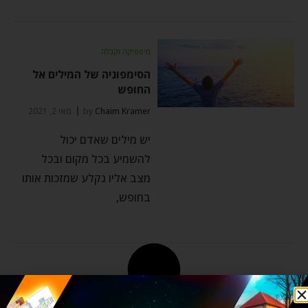
מיסטיקה וקבלה
הסימפוניה של המילים אל
החופש
Chaim Kramer
by
מאי 2, 2021
יש מילים שאדם יכול
להשמיע בכל מקום ובכל
מצב אליו נקלע שמזכות אותו
בחופש,