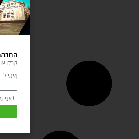
החכמה 
קבלו או
אימייל
אני מ