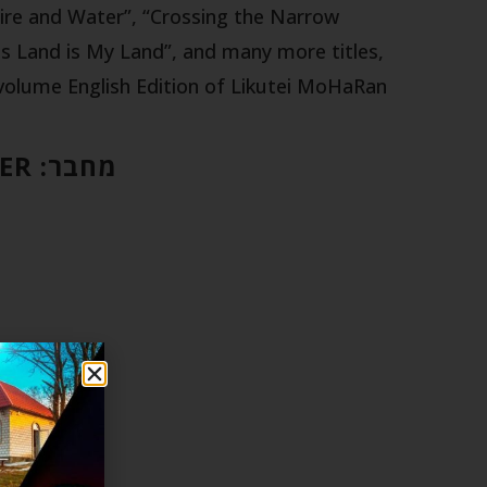
Fire and Water”, “Crossing the Narrow
is Land is My Land”, and many more titles,
 volume English Edition of Likutei MoHaRan.
מחבר:
ER