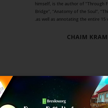
himself, is the author of “Through 
Bridge”, “Anatomy of the Soul”, “Th
as well as annotating the entire 15
CHAIM KRAM