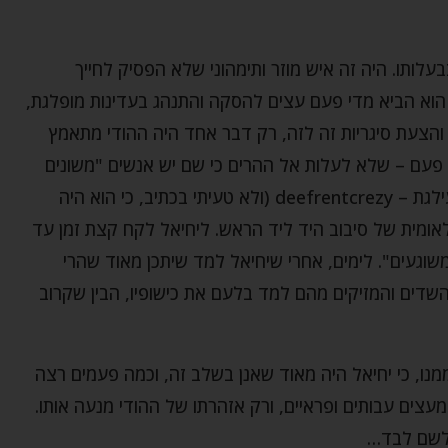
עלותו. היה זה איש מוזר ותימהוני שלא הפסיק לחייך
הוא הביא מדי פעם עצים להסקה והתנהג בעדינות מופלגת,
והצעת סיגריות זה לזה, רק דבר אחד היה ההודי מתאמץ
 פעם – שלא לעלות אל ההרים כי שם יש אנשים "משונים
משוגעים" – כהגדרתו, וכך זה היה נשמע באנגלית עילגת – deefrentcrezy (ולא טעיתי בכתיב, כי הוא היה
אומית של סיבוב היד ליד הראש. ליחיאל לקח קצת זמן עד
שוגעים". לימים, אחרי שיחיאל למד שיתכן מאוד שהרי
שדים והמזיקים מהם למד בלעם את כישופיו, הבין שקרוב
נו, כי יחיאל היה מאוד שאנן בשלב זה, וכמה פעמים רצה
צים עבותים ופראיים, ורק אזהרתו של ההודי מנעה אותו.
 לשם לבד…