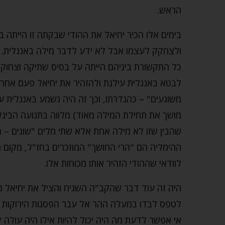
הראש.
בימים אלו הכיר יחיאל את ההודי שבקתה זו הייתה בב
ולצחקק לעצמו אבל לא ידע לדבר מילה באנגלית. 
כל התקשורת ביניהם הייתה על בסיס שתיקה וצחוק 
לבטא באנגלית עילגת ולהזהיר את יחיאל פעם אחר
מושך את תחילת המילה מאוד) מלווה בתנועה הבינל
שהבין שזו לא מילה אחת אלא שתי מלים "שונים – מ
ההימליה הם "הרי החושך" המוזכרים בחז"ל, מקום ה
לוודאי שההודי הזהיר אותו מכוחות אלו.
היה זה עוד דבר שהקב"ה השגיח והציל את יחיאל ממ
לטפס לבדו במעלה ההר אל עבר הפסגות הירוקות מע
אי אפשר לדעת מה היה יכול להיות אילו היה עולה