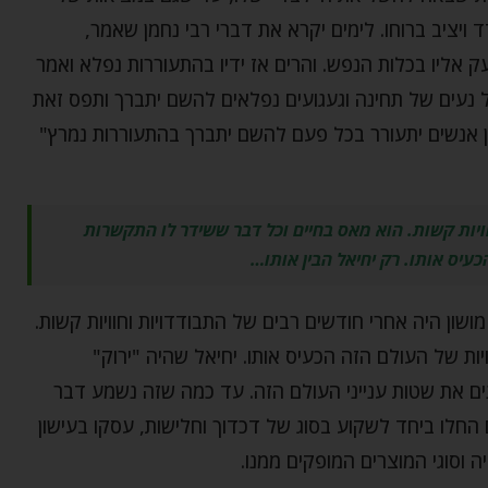
 ויציב ברוחו. לימים יקרא את דברי רבי נחמן שאמר,
יצעק אליו בכלות הנפש. והרים אז ידיו בהתעוררות נפלא ואמר
ל נעים של תחינה וגעגועים נפלאים להשם יתברך ותפס זאת
ין אנשים יתעורר בכל פעם להשם יתברך בהתעוררות נמרץ"
וויות קשות. הוא מאס בחיים וכל דבר ששידר לו התקשרות
עיס אותו. רק יחיאל הבין אותו…
שון היה אחרי חודשים רבים של התבודדויות וחוויות קשות.
ת של העולם הזה הכעיס אותו. יחיאל שהיה "ירוק"
נים את שטות ענייני העולם הזה. עד כמה שזה נשמע דבר
הם החלו ביחד לשקוע בסוג של דכדוך וחלישות, עסקו בעישון
 וסוגי המוצרים המופקים ממנו.