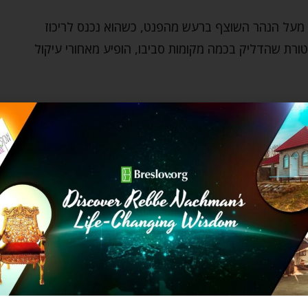
 מעל הנהר השוצף ברעש מהפנט, כשהוא נכנס לריכוז
רת שהדליק בכמה מקומות סביבו, הופיע מאחורי עיקול