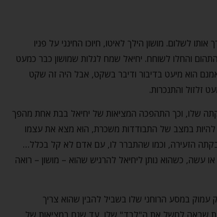
תו לשלום. מושון הילך לאיטו, חיוכו החינני על פניו
התהום והחלו לשוחח. יחיאל שמח לגלות שמושון כבר כמעט
נם הוא מיעט בדיבור ודיבר בשקט, אבל היה זה שקט
ט זלזול והתנכרות.
קתה שלו, וכך התהפכה המציאות של יחיאל בבת אחת מהפך
ם להיות במצב של התבודדות משכרת, הוא מצא את עצמו
תה הזעירה, וכמו שהתברר לו, עם אדם לא קל בכלל…
ו עשה, כשהוא נותן ליחיאל להרגיש שהוא – מושון – רואה
ק עמוק במסע הרוחני שלו בשביל להבין שהוא צריך
דות שבאה לחשל את ה"לבד" שלו, עד שגם במציאות של