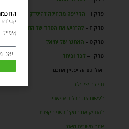
החכמה 
פרק ז –
הקליפה מתחילה להיסדק
קבלו או
פרק ח –
להרגיש את הפחד של החיים
אימייל
פרק ט –
האתגר של יחיאל
אני מ
פרק י –
לבד וביחד
אולי גם זה יעניין אתכם:
תפילה של ילד
לעשות את הבלתי אפשרי
להחזיק את המקל בשני הקצוות
אתם חשובים מאוד!