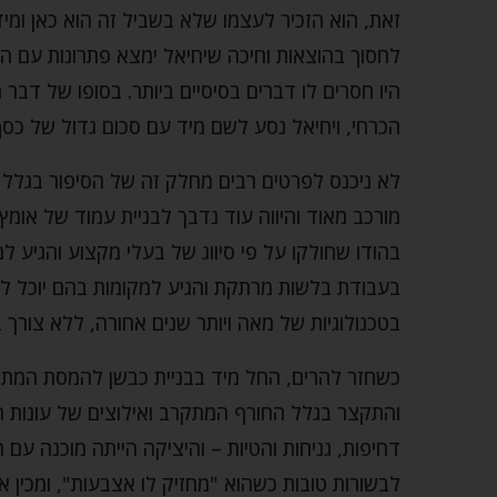
זאת, הוא הזכיר לעצמו שלא בשביל זה הוא כאן ומי
לחסוך בהוצאות וחיכה שיחיאל ימצא פתרונות עם הכל
היו חסרים לו דברים בסיסיים ביותר. בסופו של דבר 
הכרחי, ויחיאל נסע לשם מיד עם סכום גדול של כס
לא ניכנס לפרטים רבים מחלק זה של הסיפור בגלל א
מורכב מאוד והיווה עוד נדבך לבניית עמוד של אומץ 
בהודו שחולקו על פי סיווג של בעלי מקצוע והגיע ל
בעבודת בלשות מרתקת והגיע למקומות בהם יוכל לק
בטכנולוגיות של מאה ויותר שנים אחורה, ללא צורך
כשחזר להרים, החל מיד בבניית כבשן להמסת המתכת ו
והתקצר בגלל החורף המתקרב ואילוצים של עונות 
דחיפות, גניחות והטיות – והיציקה הייתה מוכנה עם
לבשורות טובות כשהוא "מחזיק לו אצבעות", ומכין