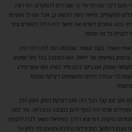
די פעם דיבר עם רמי על כך שצריכים להתקדם. רמי רצה
ים המקומיים, ויחיאל ניסה לעשות כן, אבל עם כל תושייתו
רמי נכנע והסכים לשלוח את יחיאל לניו-דלהי להשלים ציוד
ף לקניית כל מה שחסר.
ופיו האפל. נקצר ונספר, שהמסע הזה לניו-דלהי היה
וביטחון באישיות של יחיאל. הוא הסתובב בכל מיני שווקים
מקומות שספק אם ביקר בהם תייר לפניו. הוא אסף מידע
נות כלי עבודה ידניים המשמשים ליציקת מתכות
 בחשמל.
תוך זמן קצר הכל היה מוכן ליציקת ניסיון. הזמן הלך
המטיילים שרמי היה כפוף להם במבצע ההברחה. עוד כמה
 תכולתה היקרה. רמי יצא לדרך כשיחיאל נשאר לבדו להמתין
 את עצמו להמשך התבודדות נהדרת והפעם בלי לחץ על