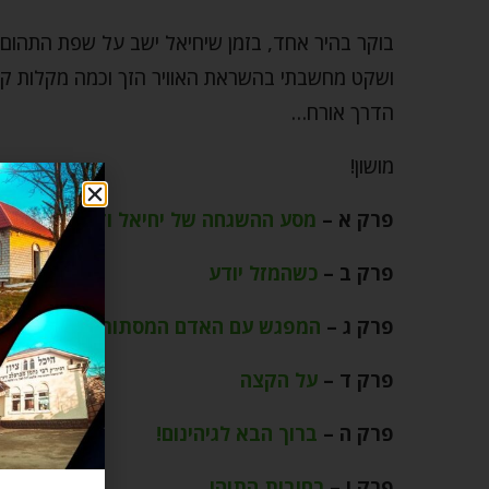
בוקר בהיר אחד, בזמן שיחיאל ישב על שפת התהום
ושקט מחשבתי בהשראת האוויר הזך וכמה מקלות קטו
הדרך אורח…
מושון!
פרק א –
מסע ההשגחה של יחיאל ודג הזהב
פרק ב –
כשהמזל יודע
פרק ג –
המפגש עם האדם המסתורי
פרק ד –
על הקצה
פרק ה –
ברוך הבא לגיהינום!
פרק ו –
רחובות התוהו