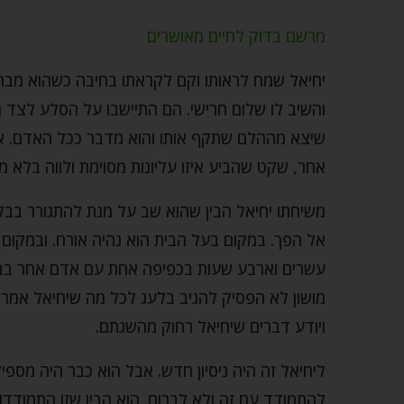
מרשם בדוק לחיים מאושרים
יחיאל שמח לראותו וקם לקראתו בחיבה כשהוא מברך או
והשיב לו שלום חרישי. הם התיישבו על הסלע לצד 
שיצא מההלם שתקף אותו והוא מדבר ככל האדם. אמ
אחר, שקט שהביע איזו עליונות מסוימת ולווה בלא מע
משיחתו יחיאל הבין שהוא שב על מנת להתגורר בב
אל הפך. במקום בעל הבית הוא נהיה אורח. ובמקו
עשרים וארבע שעות בכפיפה אחת עם אדם אחר בבק
מושון לא הפסיק להגיב בלעג לכל מה שיחיאל אמר א
ויודע דברים שיחיאל רחוק מהשגתם.
ליחיאל זה היה ניסיון חדש. אבל הוא כבר היה מספי
להתמודד עם זה ולא לברוח. הוא הבין שזו התמוד