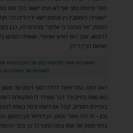
חוסר פרטיות גמור ואף לא נעים יישאר בכל זאת בודד
"שאפילו כשיושבין בין אנשים יישא ידיו וליבו לה' ו
הפסוק "אל תעזבני ה' אלוקי" (תהלים לח, כב) בקו
לדוגמא. שכך ראוי לאיש ישראלי, שאפילו כשהוא ב
(שיחות הר"ן ר"ל).
מושון היה אחרי חודשים רבים של התבודדויות וח
לשטויות של העולם הזה הכ
לאט לאט, החל יחיאל לרדת לסוף דעתו של מושון. מו
הוא מאס בחיים וכל דבר ששידר לו התקשרות לשטויו
בעניינים רוחניים, קיבל את גישתו וניסה באמת להפ
נכון – זה היה מאוד מסוכן, הן ליחיאל והן למושון. 
בלתי פוסק של אותו צמח המצוי כל כך בהרי ההימליה