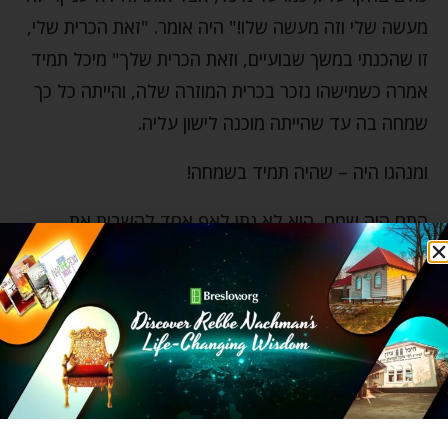
מעשה שלי וזה מעשה שלו!" היה אומר. "זאת הכרית שלי,
זו שהכנתי במשך שבועיים, וזאת הכרית שלך" מיכל תמיד
אמרה כשמישהו נזכר בכרית המוזרה שלה, והייתה כל כך
שמחה בה עד שהייתה מוכנה לישון עליה.
ומנהגו היה – שהיה תמיד בשמחה!
התם היה שמח, הוא לא נתן לאף אחד להשבית את
השמחה שלו, לדכא אותו או להנמיך אותו.
החיים יפים כשהם פשוטים, כשנהנים מכל מה שאנחנו
זוכים לעשות גם אם הם נעליים משולשות או כרית עם כל
מיני כינויים מוזרים.
ימים שאלתי את עצמי מה זאת באמת פשטות. ומיכל
היקרה, באותה שיחה מצחיקה נתנה לי את התשובה. בלי