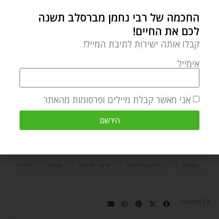
חכמות.
החכמה של רבי נחמן מברסלב תשנה
לכם את החיים!
פשטות, בהכי פשוט!
קבלו אותה ישירות לתיבת המייל!
אתם מוזמנים ליהנות מחכמתו ומשנתו של רבי נחמן
אימייל
מברסלב ולהפוך אותה לחלק מכם
כבר עכשיו
, וכן
ממאמרים מרתקים נוספים
בקישור הזה
.
אני מאשר קבלת מיילים ופרסומות מהאתר
הירשם
אמונה
הצלחה
חיים מאושרים
מעשה מחכם ותם
נעליים משולשות
סיפורי מעשיות
סנדלר
עצות מעשיות
פשטות
רבי נחמן מברסלב
שיעור מלאכה
שמחה
תפירה
0 תגובות