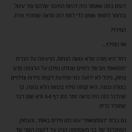
לשים במה שאמור היה להיות החיבור שלהם עוד עיגול
(כלומר לתפור אותו) כדי לתת לזה מראה שמזכיר פרח.
המילוי?
אוי המילוי…
רחל היא מורה שלא עושה הנחות, הרעיפה על הכרית
'מחמאות' וים של כינויים שכולנו נפלנו על הרצפה מרוב
צחוק. מיכל לא ידועה כמי שיודעת לקחת מידות ומילויים
בצורה נכונה. היא קנתה מילוי בכמות הלא נכונה, כך
שהדבר הזה היה נראה יותר כמו דף A4 ולא שום דבר
שמזכיר כרית.
גם בבית "המחמאות" עפו כמו טילים באוויר, והצחוק
המתגלגל של בני משפחתה הגיע עד לקצה השני של