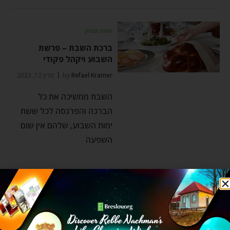
פשוט ועמוק
ברכת השבת – פרשת
השבוע ויקהל פקודי
Refael Kramer
by
מרץ 12, 2023
השבת ממשיכה את כל
הברכה והפרנסה לכל ששת
ימות השבוע, שלהם אין שום
השפעה
פשוט ועמוק
המשכן – גילוי האלוקות
בארץ – פרשת השבוע