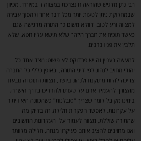
רבי נתן מדגיש שהוראה זו נצרכת במצווה זו במיוחד, מכיוון
שבמחלוקת ניתן לטעות יותר מכל דבר אחר ולהפוך עבירה
למצווה ורע לטוב, דווקא משום כך התורה מדגישה שגם
כאשר תוכיח את חברך היזהר שלא תישא עליו חטא, שלא
תלבין את פניו ברבים.
למעשה בעניין זה יש פרדוקס לא פשוט: מצד אחד כל
יהודי מחויב לנהוג לפי דיני התורה, ובאופן כללי כל החברה
צריכה להיות מתוקנת ולנהוג ביושר, מצוות התוכחה נובעת
מהצורך להעמיד אדם על טעותו ולהדריכו בדרך הישרה.
בימינו מקובל לומר שצריך "סובלנות" כשהכוונה היא וויתור
על עקרונות, לאפשר הפקרות חלילה. זה בדיוק מה
שהתורה שוללת, מצווה לעמוד על העקרונות החשובים
ואנו מחויבים להציב אותם כעיקרון מנחה, חלילה מלוותר
עליהם או להקל ראש, או אפילו להרגיש שזה לא עניין