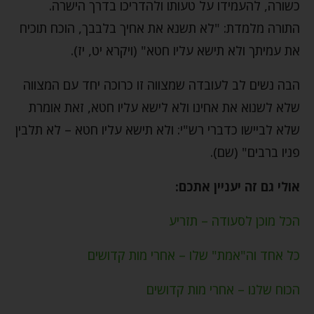
כשורה, להעמידו על טעותו ולהדריכו בדרך הישרה.
התורה מלמדת: "לא תשנא את אחיך בלבבך, הוכח תוכיח
את עמיתך ולא תישא עליו חטא" (ויקרא יט, יז).
הבה נשים לב לעובדה שמצווה זו כרוכה יחד עם המצווה
שלא לשנוא את אחינו ולא לישא עליו חטא, זאת אומרת
שלא לביישו כדברי רש"י: ולא תישא עליו חטא – לא תלבין
פניו ברבים" (שם).
אולי גם זה יעניין אתכם:
הכל מוכן לסעודה – תזריע
כל אחד וה"אמת" שלו – אחרי מות קדושים
הכוח שלנו – אחרי מות קדושים