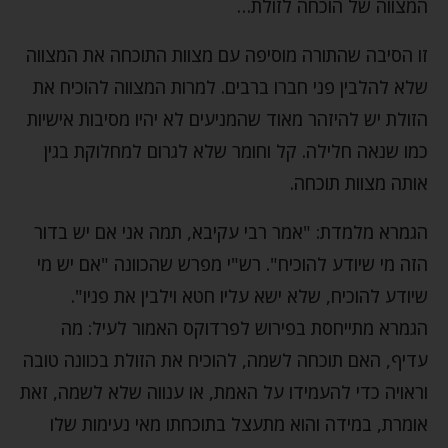
המצווה של הוכחה לזולת…
זו הסיבה שהתורה מוסיפה עם מצוות התוכחה את המצווה
שלא להלבין פני חברו ברבים. למרות המצווה להוכיח את
הזולת יש להיזהר מאוד שהמניעים לא יהיו מסיבות אישיות
כמו שנאה חלילה. קל וחומר שלא לגרום למחלוקת בגין
אותה מצוות תוכחה.
הגמרא מלמדת: "אמר רבי עקיבא, תמה אני אם יש בדור
הזה מי שיודע להוכיח". רש"י מפרש שהכוונה "אם יש מי
שיודע להוכיח, שלא ישא עליו חטא וילבין את פניו".
הגמרא מתייחסת בפירוש לפרדוקס האמור לעיל: מה
עדיף, האם תוכחה לשמה, להוכיח את הזולת בכוונה טובה
וראויה כדי להעמידו על האמת, או ענווה שלא לשמה, זאת
אומרת, במידה והוא מתעצל בתוכחתו מאי נעימות שלו