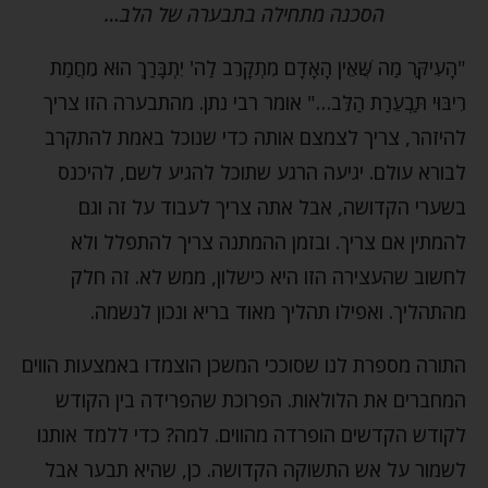
הסכנה מתחילה בתבערה של הלב…
"הָעִיקַּר מַה שֶּׁאֵין הָאָדָם מִתְקָרֵב לַה' יִתְבָּרַךְ הוּא מֵחֲמַת
רִיבּוּי תַּבְעֵרַת הַלֵּב…" אומר רבי נתן. מהתבערה הזו צריך
להיזהר, צריך לצמצם אותה כדי שנוכל באמת להתקרב
לבורא עולם. יגיעה הרגע שתוכל להגיע לשם, להיכנס
בשערי הקדושה, אבל אתה צריך לעבוד על זה וגם
להמתין אם צריך. ובזמן ההמתנה צריך להתפלל ולא
לחשוב שהעצירה הזו היא כישלון, ממש לא. זה חלק
מהתהליך. ואפילו תהליך מאוד בריא ונכון לנשמה.
התורה מספרת לנו שסוככי המשכן הוצמדו באמצעות הווים
המחברים את הלולאות. הפרוכת שהפרידה בין הקודש
לקודש הקדשים הופרדה מהווים. למה? כדי ללמד אותנו
לשמור על אש התשוקה הקדושה. כן, שהיא תבער אבל