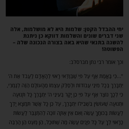
יחי ההבדל הקטן: שלמות היא לא מושלמות, אלה
שני דברים שונים והשלמות דווקא כן ניתנת
להשגה בתנאי שהיא באה בצורה הנכונה שלה –
הפשוטה!
וכך אומר רבי נתן מברסלב:
"…כִּי בֶּאֱמֶת אַף עַל פִּי שֶׁבְּוַדַּאי רָאוּי לְהָאָדָם לַעֲבֹד אֶת ה'
יִתְבָּרַךְ בְּכָל מִינֵי עֲבוֹדוֹת וּלְסַלֵּק עַצְמוֹ מֵהָעוֹלָם הַזֶּה לְגַמְרֵי,
כִּי לְכָךְ נוֹצַר אַף עַל פִּי כֵן יָקָר בְּעֵינֵי ה' יִתְבָּרַךְ כָּל תְּנוּעָה
וּתְנוּעָה שֶׁעוֹשִׂין בִּשְׁבִילוֹ יִתְבָּרַךְ, עַל כֵּן כָּל אֲשֶׁר תִּמְצָא יָדְךָ
לַעֲשׂוֹת בְּכֹוחֲךָ עֲשֵׂה וְאִם אֵין אַתָּה זוֹכֶה לְהִתְגַּבֵּר לַעֲשׂוֹת
כָּרָאוּי לְךָ עַל כָּל פָּנִים עֲשֵׂה מַה שֶּׁתּוּכַל, הֵן מְעַט הֵן הַרְבֵּה