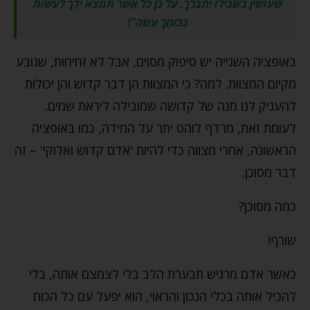
שֶׁעוֹשִׂין בִּשְׁבִילוֹ יִתְבָּרַךְ, עַל כֵּן כָּל אֲשֶׁר תִּמְצָא יָדְךָ לַעֲשׂוֹת
בְּכֹוחֲךָ עֲשֵׂה
"!
באופציה השנייה יש סיפוק מסוים, אבל לא זחיחות, שנובע
מקיום המצוות. למה? כי המצוות הן דבר קדוש והן יכולות
להעניק לנו מנה של קדושה שמובילה ליראת שמים.
לעומת זאת, מרדף לוהט יתר על המידה, כמו באופציה
הראשונה, אחרי מצווה כדי להיות 'אדם קדוש ואלוקי' – זה
דבר מסוכן.
כמה מסוכן?
שורף!
כאשר אדם מרגיש תבערת הלב בלי לצמצם אותה, בלי
להכיל אותה בכלי הנכון והראוי, הוא יפעל עם כל הכוח