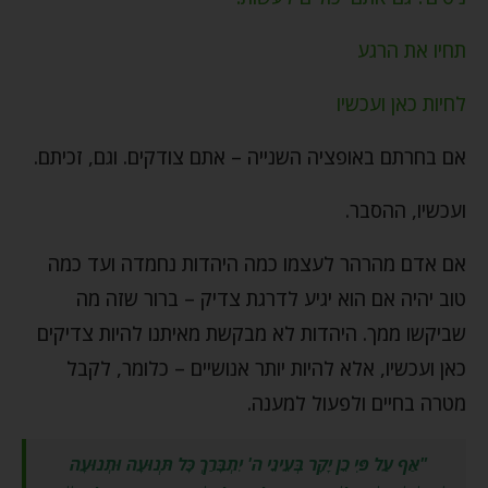
תחיו את הרגע
לחיות כאן ועכשיו
אם בחרתם באופציה השנייה – אתם צודקים. וגם, זכיתם.
ועכשיו, ההסבר.
אם אדם מהרהר לעצמו כמה היהדות נחמדה ועד כמה
טוב יהיה אם הוא יגיע לדרגת צדיק – ברור שזה מה
שביקשו ממך. היהדות לא מבקשת מאיתנו להיות צדיקים
כאן ועכשיו, אלא להיות יותר אנושיים – כלומר, לקבל
מטרה בחיים ולפעול למענה.
"אַף עַל פִּי כֵן יָקָר בְּעֵינֵי ה' יִתְבָּרַךְ כָּל תְּנוּעָה וּתְנוּעָה