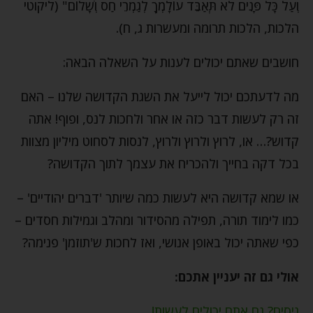
וְעַל כָּל פָּנִים לֹא תְּאַבֵּד עוֹלָמְךָ לְגַמְרֵי חַס וְשָׁלוֹם" (ליקוטי
הלכות, הלכות תרומה ומעשרות ג, ח).
חושבים שאתם יכולים לענות על השאלה הבאה:
מה לדעתכם יכול לייעל את השגת הקדושה שלנו – האם
זה רק לעשות דבר כזה או אחר ולחכות לנס, ופוף! אתה
קדוש?… או, לרוץ ולרוץ ולרוץ, לנסות לסחוט מיליון מצוות
בכל דקה בחייך ולהכריח את עצמך לתוך הקדושה?
או שמא קדושה היא לעשות כמה שיותר 'דברים יהודיים' –
כמו לימוד תורה, תפילה מהסידור ומהלב וגמילות חסדים –
כפי שאתה יכול באופן אנושי, ואז לחכות ש'תוזמן' פנימה?
אולי גם זה יעניין אתכם:
ניסים? גם אתם יכולים לעשות!