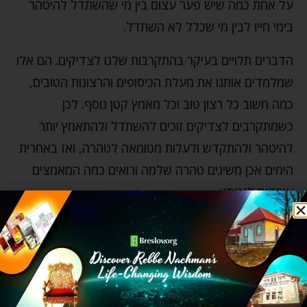
על אחת כמה שיש פער עצום בין מי שהשתדל להיטהר
בימי חייו לבין מי שכלל לא השתדל.
הדברים תלויים בעיקר בהתקרבות שלנו לצדיקים. הם אלו
שמלמדים אותנו את מעלת הכיסופים והרצונות הטובים,
כמה חשוב כל רצון טוב וכל מאמץ קטן נוסף. לכן
כשמתקרבים לצדיקים זוכים להשתדל ולהתאמץ יותר
להיטהר ולהתקדש ולעלות מטומאה לטהרה, ואז באחרית
הימים אכן משיגים טהרה שלמה ורואים כמה המאמצים
עומדים לזכותנו.
זו הסיבה שהתורה אומרת: "ובא השמש וטהר ואחר יאכל
מן הקדשים", כי כאמור אין שום השוואה בין מי שלא טבל
לטהרתו – כלומר לא התאמץ להיטהר בימי חייו ושמשו
שקעה, לבין מי שטבל לטהרתו – כלומר, התאמץ להיטהר