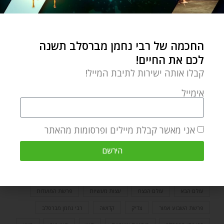
למרות שהוא לא זכה לכך בשלמות בימי חייו. בסופו של
דבר, מי שטבל ושמשו שקעה יזכה לאכול בקדשים. אשרי
לו.
החכמה של רבי נחמן מברסלב תשנה
לכם את החיים!
(על פי ליקוטי הלכות, ברכת השחר ה, מב)
קבלו אותה ישירות לתיבת המייל!
כל שבוע אנחנו נהנים מעוד חידושים נפלאים על
אימייל
פרשת השבוע, כנסו
לכאן
ותיהנו גם אתם
.
אני מאשר קבלת מיילים ופרסומות מהאתר
אהרן כהן גדול
אין ייאוש בעולם כלל
אמונה
אמונת חכמים
הירשם
אתגרי חיים
העולם הזה
השגחה פרטית
התחלה חדשה
חיים מאושרים
טומאה
ירידה ועליה
כהונה
כוח הרצון
עולם הבא
עולם הנצח
עצות מעשיות
פרשת המועדות
פרשת השבוע אמור
צדיק
קדושה
רבי נחמן מברסלב