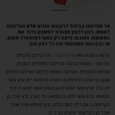
אל תתייחסו בביטול לרצונות טובים שלא הצלחתם
לממש, רצון לרצון מצטרף לחשבון גדול. את
התוצאות הטובות נראה רק בסוף כשנצטרך אותם,
אז נבין כמה משמעותי היה כל רצון טוב.
פרשת השבוע היא
פרשת אמור
. שני עניינים מרכזיים
בפרשה – מצוות הכהונה והדינים המיוחדים לכוהנים,
ופרשת המועדות. הפרשה פותחת בדינים השייכים לכוהנים
שהם בני אהרן לדורותיהם. התורה מלמדת: "או איש אשר
יגע בכל שרץ אשר יטמא לו או באדם אשר יטמא לו לכל
טומאתו. נפש אשר תיגע בו וטמאה עד הערב ולא יאכל מן
הקדשים כי אם רחץ בשרו במים. ובא השמש וטהר ואחר
יאכל מן הקדשים" (ויקרא כב ד-ז).