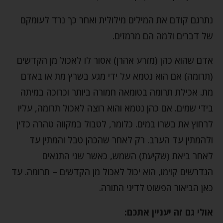
נתרגם קודם את המילים מילולית ואחר כך נרד לעומקם
של דברים ולמה הם מרמזים.
אדם שהוא כהן (מזרע אהרן) אסור לו לאכול מן הקדשים
(תרומה) אם הוא נטמא על ידי מגע בשרץ מת או באדם
מת. אכילת תרומה בטומאה חמורה ביותר וכרוכה במיתה
בידי שמים. אם כהן נטמא והוא רוצה לאכול תרומה, עליו
לרחוץ את בשרו במים. כלומר, לטבול במקווה טהרה כדין
ולהמתין עד הערב. רק לאחר שהכהן טבל והמתין עד
לאחר ביאת (שקיעת) השמש, כאשר שני התנאים
הנדרשים קוימו, הוא יכול לאכול מן הקדשים – תרומה. עד
כאן הביאור הפשוט לדיני התורה.
אולי גם זה יעניין אתכם: