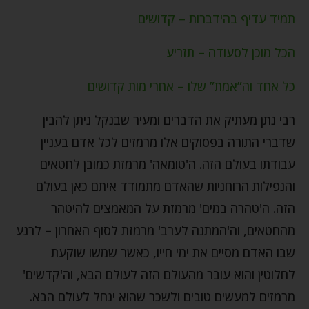
תמיד עדיף בהידברות – קדושים
הכל מוכן לסעודה – תזריע
כל אחד וה”אמת” שלו – אחרי מות קדושים
רבי נתן מעתיק את הדברים ומעיר שבנקל ניתן להבין
שדברי התורה בפסוקים אלו מרמזים לכל אדם בעניין
עבודתו בעולם הזה. ה'טומאה' מרמזת כמובן לחטאים
והנפילות הרוחניות שהאדם מתמודד איתם כאן בעולם
הזה. ה'טהרה במים' מרמזת על המאמצים להיטהר
מהחטאים, וה'המתנה לערב' מרמזת לסוף האחרון – לרגע
שבו האדם מסיים את ימי חייו, כאשר שמשו שוקעת
לחלוטין והוא עובר מהעולם הזה לעולם הבא, וה'קדשים'
מרמזים למעשים טובים ולשכר שהוא ינחל לעולם הבא.