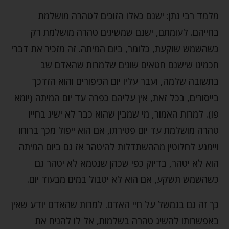
מלמד רבי נתן: ישנם כאלו הזוכים לטהרה מושלמת
בחייהם. לעומתם, ישנם שמשיגים טהרה מושלמת רק
כשהשמש שוקעת, כלומר, ביום המיתה. זה מזכיר את דברי
חכמינו שישנם חטאים שונים שלמרות שהאדם שב
בתשובה שלמה, ועבר עליו יום הכיפורים והוא הזדכך
בייסורים, בכל זאת, אין עליהם כפרה עד יום המיתה (יומא
פו). למרות האמור, מי שמבין שהוא כבר לא ישיג בחייו
טהרה מושלמת עד יום פטירתו, אם הוא ייפול מכך ברוחו
ויימנע לחלוטין מההשתדלות להיטהר אז גם ביום המיתה
הוא לא יטהר, בדיוק כפי שכהן שנטמא לא יטהר גם
כשהשמש תשקע, אם הוא לא יטבול במים מבעוד יום.
כך זה גם בנמשל על חיי האדם. למרות שהאדם יודע שאין
באפשרותו להשיג טהרה בשלמות, אל לו להניח את