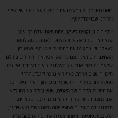
בואו ננסה לחוות במקצת את הניסיון העצום והקושי הפיזי
והרוחני שבו עמד יוסף:
יוסף היה בן זקונים ליעקב, יתום מאם ואדם רך וענוג.
שנאת אחים הביאה אותו להימכר לעבד. ננסה לתאר
לעצמנו ולו במקצת את התחושה של יוסף, שנוא בין
האחים, יתום מאמו, וגם כך הוא ואביו ואחיו היחידים בעולם
שמאמינים באל אחד. כל העולם שקועים בעבודת אלילים,
חיים וחושבים אחרת. כעת הוא נמכר לעבד, הרחק
ממשפחתו. סביר להניח שבכל רגע נתון הוא הרגיש היטב
את תחושת הדחיה של האחים, שנוא ובודד בעולמו ללא
אם. במצב זה של בדידות הוא נמכר לעבד במצרים,
מדינה שבה האנשים שטופי זימה (ראה רש"י בראשית יב,
יט), בבית פוטיפר, אשתו חומדת את יוסף ונדבקת אליו