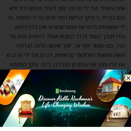
אתה עשית". ועל ידי זה זכה יוסף לעמד בניסיון גדול ולא
פגם בברית, כי עיקר כבישת היצר זוכים על ידי משפט, על
ידי ששופטים ודנים את עצמו שבוודאי אינו בדין לחטא
נגדו יתברך הגומל לו כל הטובות ועתיד להיפרע ממנו על
הכל, כמו שאמר יוסף אז: "ואיך אעשה הרעה הגדולה
הזאת וחטאתי לאלוקים" (בראשית, לט ט) ועל ידי זה כבש
את יצרו ומנע את עצמו מן העבירה, כי זה עיקר המשפט
שהאדם צריך לשפוט את עצמו, דהיינו שישפוט את עצמו
תמיד איך ראוי לו להתנהג בכל יום ויום, ובפרט כשבא לידי
איזה ניסיון ומשקל שהיצר מסיתו לאיזה תאווה או מידה
רעה, שאז עיקר המשפט – שצריך לשפוט את עצמו אם
כך ראוי לו לעשות. ועיקר הניסיון והמשקל הוא בתאוות
ניאוף, שהוא רע הכולל, ושם עיקר המשפט שצריך האדם
להתיירא מאוד ממשפטו ודינו יתברך, ולשפוט את עצמו