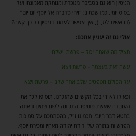
הניסיון הוא גם בסביבה מנוכרת ומנותקת מאמונתו ועל
בסיס יומי, כמו שכתוב: "ויהי כדברה אל יוסף יום יום"
(בראשית לט, י), איך אפשר לעמוד בניסיון כל כך קשה?
אולי גם זה יעניין אתכם:
תציל מה שאתה יכול – פרשת וישלח
עשה זאת בעצמך – פרשת ויצא
על הסולם מטפסים שלב אחר שלב – פרשת ויצא
וכאילו לא די בכל הקשיים שהזכרנו, תוסיפו לכך את
העובדה שאשת פוטיפר התכוונה לשם שמים וראתה
בחטא דבר חיובי. חכמינו ז"ל, בהסתמכם על סמיכות
הפרשיות בתורה של ירידת יהודה מאחיו ומכירת יוסף,
מלמדים: "כשם שתמר התכוונה לשם שמים, כך גם אשת