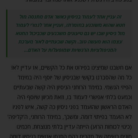
זה עניין אחד לעמוד בניסיון כאשר אדם מתנסה מול
חטא שהוא משוכנע בחומרתו, ועניין אחר לגמרי לעמוד
מול ניסיון שבו יש גם טיעונים משכנעים שכביכול החטא
עצמו הוא מעשה טוב. וקשה שבעתיים לאור מערכת
המניפולציות הרגשיות שמופעלות על האדם…
אם חשבנו שמיצינו בפירוט את כל הקשיים, אז עדיין לא!
כל מה שהסברנו בקושי שבניסיון של יוסף היה במימד
הפיזי הגשמי. במימד הרוחני הניסיון היה קשה שבעתיים
וכמעט בלתי אפשרי לעמוד בו, וזאת מכיוון שיוסף היה
האדם הראשון שהועמד בפני ניסיון כה קשה, איש לפניו
לא הועמד בפיתוי דומה. ומשכך, במימד הרוחני, ה'קליפה'
(כינוי לכוחות הרוע) הייתה עדיין בלתי מנוצחת. חכמינו
מונים רשימה של מקרים בהם התנסו אנשים בניסיון דומה,