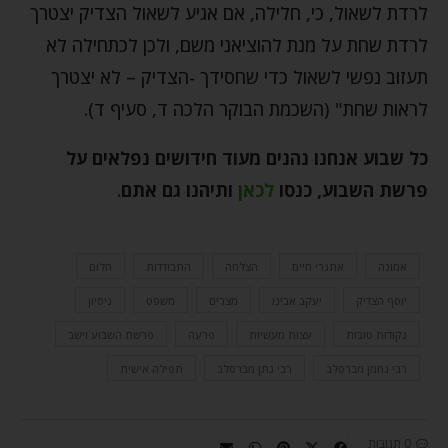
לרדת לשאול, כי, חלילה, אם אגיע לשאול הצדיק יצטרך
לרדת שחת על מנת להוציאני משם, ולכן לכתחילה לא
תעזוב נפשי לשאול כדי שחסידך -הצדיק – לא יצטרך
לראות שחת" (השכמת הבוקר הלכה ד, סעיף ד).
כל שבוע אנחנו נהנים מעוד חידושים נפלאים על
פרשת השבוע, כנסו
לכאן
ותיהנו גם אתם
.
אמונה
אתגרי חיים
הצלחה
התבודדות
חלום
יוסף הצדיק
יעקב אבינו
מצרים
משפט
ניסיון
נקודות טובות
עצות מעשיות
פרעה
פרשת השבוע וישב
רבי נחמן מברסלב
רבי נתן מברסלב
תפילה אישית
0 תגובות