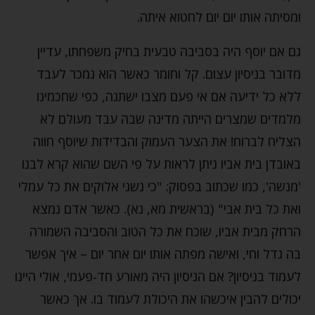
ומסיתה אותו יום יום לחטוא איתה.
גם אם יוסף היה בסביבה טבעית בחיק משפחתו, עדיין
מדובר בניסיון עצום. קל וחומר כאשר הוא נמכר לעבד
ללא כל ידיעה אם אי פעם מצבו ישתנה, כפי שחכמינו
מלמדים שמצרים הייתה מדינה שבה עבד מעולם לא
הצליח לברוח! את הצער העמוק והבדידות שיוסף חווה
באובדן בית אביו ניתן לראות על פי השם שהוא קרא לבנו
'מנשה', כמו שכתוב בפסוק: "כי נשני אלוקים את כל עמלי
ואת כל בית אבי" (בראשית מא, נא). כאשר אדם נמצא
הרחק מבית אביו, שוכח את כל הטוב והסביבה השמורה
בה גדל וחי, ואישה מפתה אותו יום אחר יום – איך אפשר
לעמוד בניסיון? אם הניסיון היה מאורע חד-פעמי, אולי היינו
יכולים להבין איכשהו את היכולת לעמוד בו. אך כאשר