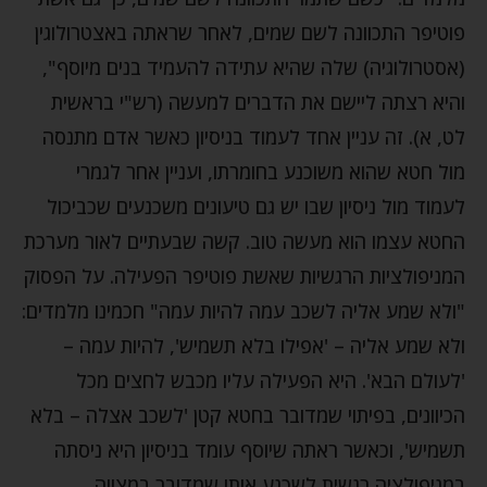
פוטיפר התכוונה לשם שמים, לאחר שראתה באצטרולוגין
(אסטרולוגיה) שלה שהיא עתידה להעמיד בנים מיוסף",
והיא רצתה ליישם את הדברים למעשה (רש"י בראשית
לט, א). זה עניין אחד לעמוד בניסיון כאשר אדם מתנסה
מול חטא שהוא משוכנע בחומרתו, ועניין אחר לגמרי
לעמוד מול ניסיון שבו יש גם טיעונים משכנעים שכביכול
החטא עצמו הוא מעשה טוב. קשה שבעתיים לאור מערכת
המניפולציות הרגשיות שאשת פוטיפר הפעילה. על הפסוק
"ולא שמע אליה לשכב עמה להיות עמה" חכמינו מלמדים:
ולא שמע אליה – 'אפילו בלא תשמיש', להיות עמה –
'לעולם הבא'. היא הפעילה עליו מכבש לחצים מכל
הכיוונים, בפיתוי שמדובר בחטא קטן 'לשכב אצלה – בלא
תשמיש', וכאשר ראתה שיוסף עומד בניסיון היא ניסתה
במניפולציה רגשית לשכנע אותו שמדובר במצווה.