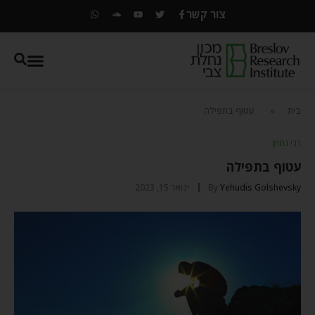
צור קשר
בית
»
עטוף בתפילה
רבי נחמן
עטוף בתפילה
Yehudis Golshevsky
By
ינואר 15, 2023