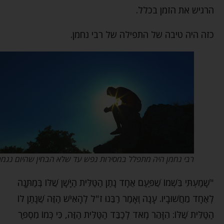
הרגיש את הזמן בכלל.
כזה היה טיבה של התפילה של רבי נחמן.
רבי נחמן היה מתפלל במסירות נפש עד שלא הבחין שהיום נגמר…
"שָׁמַעְתִּי בִּשְׁמוֹ שֶׁפַּעַם אֶחָד נָתַן הַטַּלִּית הַיָּשָׁן שֶׁלּוֹ בְּמַתָּנָה
לְאֶחָד מֵחֲשׁוּבָיו. עָנָה וְאָמַר רַבֵּנוּ ז"ל לְהָאִישׁ הַזֶּה שֶׁנָּתַן לוֹ
הַטַּלִּית שֶׁלּוֹ: הִזָּהֵר מְאֹד לְכַבֵּד הַטַּלִּית הַזֶּה, כִּי כְּמוֹ מִסְפַּר