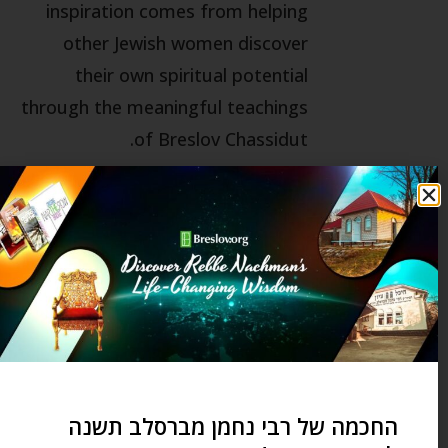
inspiration comes from helping
other Jewish women discover
their own spiritual potential
through the meaningful teachings
of Breslov Chassidut.
מאמר הבא
מאמר קודם
לצבוע את העולם בחיוביות
להפסיד בגלל קורי עכביש?
מאמרים קשורים
מעשיות ומשלים מרבי נחמן מברסלב – העני והיהלום – החיפוש אחר
היהלום האמיתי
דצמבר 25, 2025
החכמה של רבי נחמן מברסלב תשנה