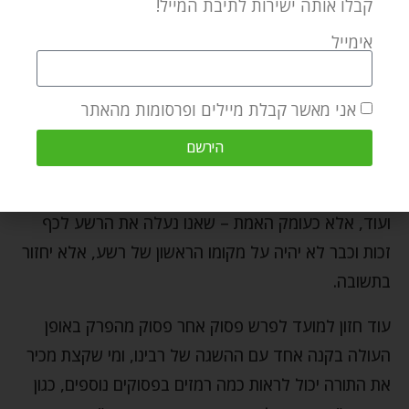
קבלו אותה ישירות לתיבת המייל!
שברשעים, אנחנו לא רואים שום גישה פשרנית בסגנון של
אימייל
"אחי, הכל טוב, אין רשעים, כולם טובים, כולם מתוקים".
יש כאן גינוי וקללות לרשעים באופן הברור ביותר, ודווקא
מתוך פסוקים חריפים אלו מוציא רבינו את הדרוש הנפלא
אני מאשר קבלת מיילים ופרסומות מהאתר
"ועוד מעט ואין רשע" – לכאורה לא כהבנה הפשוטה
הירשם
כדוגמת שאר הפסוקים החריפים שאומרים דברים קשים,
כמו "חרבם תבוא בלבם" "כי זרועות רשעים תשברנה"
ועוד, אלא כעומק האמת – שאנו נעלה את הרשע לכף
זכות וכבר לא יהיה על מקומו הראשון של רשע, אלא יחזור
בתשובה.
עוד חזון למועד לפרש פסוק אחר פסוק מהפרק באופן
העולה בקנה אחד עם ההשגה של רבינו, ומי שקצת מכיר
את התורה יכול לראות כמה רמזים בפסוקים נוספים, כגון