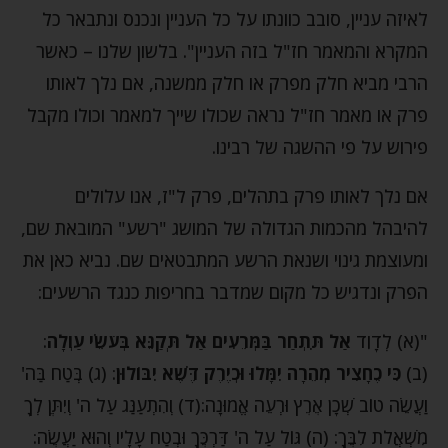
לאיזה עניין, סובב כוונתו על כל העניין ונכנס ונתבאר כל
המקרא והמאמר חז"ל בזה העניין". בלשון שלנו – כאשר
הרבי מביא חלק מפרק או חלק ממשנה, אם נלך לאותו
פרק או מאמר חז"ל נראה שכולו שייך למאמר וכולו מקבל
פירוש על פי ההשגה של רבינו.
אם נלך לאותו פרק בתהלים, פרק ל"ז, אנו עלולים
להיבהל מהכמות הגדולה של המושג "רשע" המובאת שם,
ומעוצמת גינוי ושנאת הרשע המתבטאים שם. נביא כאן את
הפרק ונדגיש כל מקום שמדבר בחריפות כנגד הרשעים:
"(א) לְדָוִד
אַל תִּתְחַר בַּמְּרֵעִים אַל תְּקַנֵּא בְּעֹשֵׂי עַוְלָה
:
(ב)
כִּי כֶחָצִיר מְהֵרָה יִמָּלוּ וּכְיֶרֶק דֶּשֶׁא יִבּוֹלוּן
: (ג) בְּטַח בַּה'
וַעֲשֵׂה טוֹב שְׁכָן אֶרֶץ וּרְעֵה אֱמוּנָה:(ד) וְהִתְעַנַּג עַל ה' וְיִתֶּן לְךָ
מִשְׁאֲלֹת לִבֶּךָ: (ה) גּוֹל עַל ה' דַּרְכֶּךָ וּבְטַח עָלָיו וְהוּא יַעֲשֶׂה: