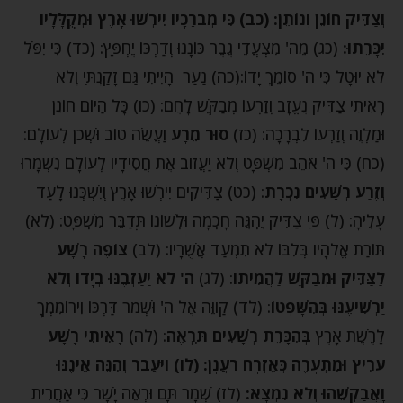
וְצַדִּיק חוֹנֵן וְנוֹתֵן: (כב) כִּי מְבֹרָכָיו יִירְשׁוּ אָרֶץ וּמְקֻלָּלָיו
יִכָּרֵתוּ:
(כג) מֵה' מִצְעֲדֵי גֶבֶר כּוֹנָנוּ וְדַרְכּוֹ יֶחְפָּץ: (כד) כִּי יִפֹּל
לֹא יוּטָל כִּי ה' סוֹמֵךְ יָדוֹ:(כה) נַעַר הָיִיתִי גַּם זָקַנְתִּי וְלֹא
רָאִיתִי צַדִּיק נֶעֱזָב וְזַרְעוֹ מְבַקֶּשׁ לָחֶם: (כו) כָּל הַיּוֹם חוֹנֵן
וּמַלְוֶה וְזַרְעוֹ לִבְרָכָה: (כז)
סוּר מֵרָע
וַעֲשֵׂה טוֹב וּשְׁכֹן לְעוֹלָם:
(כח) כִּי ה' אֹהֵב מִשְׁפָּט וְלֹא יַעֲזֹוב אֶת חֲסִידָיו לְעוֹלָם נִשְׁמָרוּ
וְזֶרַע רְשָׁעִים נִכְרָת
: (כט) צַדִּיקִים יִירְשׁוּ אָרֶץ וְיִשְׁכְּנוּ לָעַד
עָלֶיהָ: (ל) פִּי צַדִּיק יֶהְגֶּה חָכְמָה וּלְשׁוֹנוֹ תְּדַבֵּר מִשְׁפָּט: (לא)
תּוֹרַת אֱלֹהָיו בְּלִבּוֹ לֹא תִמְעַד אֲשֻׁרָיו: (לב)
צוֹפֶה רָשָׁע
לַצַּדִּיק וּמְבַקֵּשׁ לַהֲמִיתוֹ
: (לג)
ה' לֹא יַעַזְבֶנּוּ בְיָדוֹ וְלֹא
יַרְשִׁיעֶנּוּ בְּהִשָּׁפְטוֹ
: (לד) קַווֵּה אֶל ה' וּשְׁמֹר דַּרְכּוֹ וִירוֹמִמְךָ
לָרֶשֶׁת אָרֶץ
בְּהִכָּרֵת רְשָׁעִים תִּרְאֶה
: (לה)
רָאִיתִי רָשָׁע
עָרִיץ וּמִתְעָרֶה כְּאֶזְרָח רַעֲנָן: (לו) וַיַּעֲבֹר וְהִנֵּה אֵינֶנּוּ
וָאֲבַקְשֵׁהוּ וְלֹא נִמְצָא:
(לז) שְׁמָר תָּם וּרְאֵה יָשָׁר כִּי אַחֲרִית