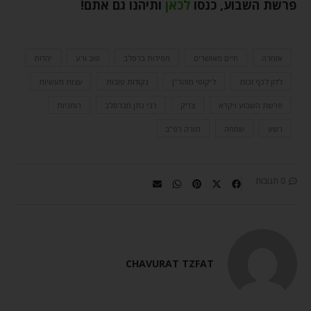
פרשת השבוע, כנסו
לכאן
ותיהנו גם אתם
!
אזמרה
חיים מאושרים
חסידות ברסלב
טוב ורע
יהדות
לדון לכף זכות
ליקוטי מוהר"ן
נקודות טובות
עצות מעשיות
פרשת השבוע ויקרא
צדיק
רבי נתן מברסלב
רוחניות
רשע
שמחה
תורה רפ"ב
0 תגובות
CHAVURAT TZFAT