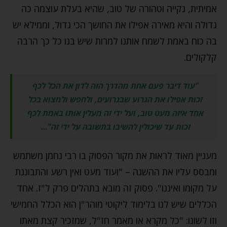
אמיתית, נקייה וטהורה של טוב, שהיא בעלת עוצמה כה
גדולה והיא מאירה אפילו את החושך הכי גדול, וממילא יש
בה כוח באמת לשמח אותנו למרות שיש בנו כל כך הרבה
קלקולים.
"עוד דיבר פעם אחת מהדרך הזה לדון את הכל לכף
זכות אפילו את הגרוע שבגרועים, ולחפש ולמצוא בכל
אחד איזה מעט טוב, ועל ידי זה מעלין אותו באמת לכף
זכות עד שיכולין להשיבו בתשובה על ידי זה"…
מעניין מאוד לראות את מקור הפסוק בו רבי נחמן משתמש
ומבסס עליו את ההשגה – "ועוד מעט ואין רשע והתבוננת
על מקומו ואיננו". פסוק זה מובא בתהלים פרק ל"ז. אחד
הכללים שיש לנו בלימוד ליקוטי מוהר"ן הוא הכלל החמישי
וזו לשונו: "כל מקרא או מאמר חז"ל, שמזכיר קצת מאתו