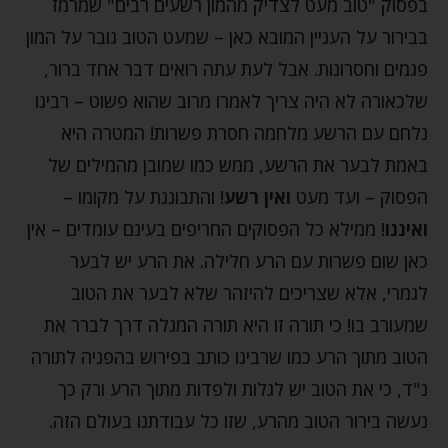
בפסוק "טוב מעט לצדיק מהמון רשעים רבים" שמרמז
בבירור על העניין המובא כאן – שמעט הטוב גובר על המון
פגמים וחסרונות. אבל לעת עתה רואים דבר אחד ברור,
שלכאורה לא היה צריך לאמרו מרוב שהוא פשוט – רבינו
נלחם עם הרשע מלחמה חסרת פשרות! המטרה היא
באמת לבער את הרשע, ממש כמו שמובן מהמילים של
הפסוק – ועד מעט
ואין רשע
! והתבוננת על מקומו –
ואיננו
! ממילא כל הפסוקים החריפים בעינם עומדים – אין
כאן שום פשרות עם הרע חלילה. את הרע יש לבער
לגמרי, אלא שצריכים להיזהר שלא לבער את הטוב
שמעורב בו! כי תורה זו היא תורה המגלה דרך לברר את
הטוב מתוך הרע כמו שרבינו כותב בפירוש בהפניה לתורה
נ"ד, כי את הטוב יש לגלות ולפדות מתוך הרע ורק כך
נעשה בירור הטוב מהרע, שזו כל עבודתנו בעולם הזה.