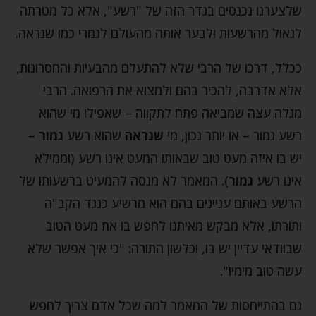
שלצערנו נכנסים בגדר הזה של "רשע", אלא כל מטרתה
לגאול מהרשעות ולבער אותה מהעולם לגמרי כמו שנראה.
ככלל, דרכו של הרבי שלא להתעלם מהבעיות והחסרונות,
אלא אדרבה, להכיר בהם ולמצוא את הרפואה. הרבי
מגלה עצה שמביאה פתח לתקווה – שאפילו מי שהוא
רשע גמור – או יותר נכון, מי
שנראה
שהוא רשע
גמור
–
יש בו איזה מעט טוב שבאותו המעט אינו רשע (וממילא
אינו רשע
גמור
). המאמר לא מנסה להמעיט ברשעותו של
הרשע באותם עניינים בהם הוא מרשיע כנגד הקב"ה
ותורתו, אלא מבקש מאיתנו לחפש בו את מעט הטוב
שבוודאי עדיין יש בו, וכלשון התורה: "כי איך אפשר שלא
עשה טוב מימיו".
גם בהתייחסות של המאמר למה שכל אדם צריך לחפש