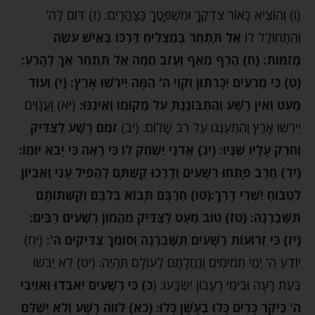
(ו) וְהוֹצִיא כָאוֹר צִדְקֶךָ וּמִשְׁפָּטֶךָ כַּצָּהֳרָיִם: (ז) דּוֹם לַה'
וְהִתְחוֹלֵל לוֹ
אַל תִּתְחַר בְּמַצְלִיחַ דַּרְכּוֹ בְּאִישׁ עֹשֶׂה
מְזִמּוֹת: (ח) הֶרֶף מֵאַף וַעֲזֹב חֵמָה אַל תִּתְחַר אַךְ לְהָרֵעַ:
(ט) כִּי מְרֵעִים יִכָּרֵתוּן וְקֹוֵי ה' הֵמָּה יִירְשׁוּ אָרֶץ: (י) וְעוֹד
מְעַט וְאֵין רָשָׁע וְהִתְבּוֹנַנְתָּ עַל מְקוֹמוֹ וְאֵינֶנּוּ:
(יא) וַעֲנָוִים
יִירְשׁוּ אָרֶץ וְהִתְעַנְּגוּ עַל רֹב שָׁלוֹם: (יב)
זֹמֵם רָשָׁע לַצַּדִּיק
וְחֹרֵק עָלָיו שִׁנָּיו: (יג) אֲדֹנָי יִשְׂחַק לוֹ כִּי רָאָה כִּי יָבֹא יוֹמוֹ:
(יד) חֶרֶב פָּתְחוּ רְשָׁעִים וְדָרְכוּ קַשְׁתָּם לְהַפִּיל עָנִי וְאֶבְיוֹן
לִטְבוֹחַ יִשְׁרֵי דָרֶךְ:(טו) חַרְבָּם תָּבוֹא בְלִבָּם וְקַשְּׁתוֹתָם
תִּשָּׁבַרְנָה: (טז) טוֹב מְעַט לַצַּדִּיק מֵהֲמוֹן רְשָׁעִים רַבִּים:
(יז) כִּי זְרוֹעוֹת רְשָׁעִים תִּשָּׁבַרְנָה וְסוֹמֵךְ צַדִּיקִים ה':
(יח)
יוֹדֵעַ ה' יְמֵי תְמִימִים וְנַחֲלָתָם לְעוֹלָם תִּהְיֶה: (יט) לֹא יֵבֹשׁוּ
בְּעֵת רָעָה וּבִימֵי רְעָבוֹן יִשְׂבָּעוּ: (
כ) כִּי רְשָׁעִים יֹאבֵדוּ וְאֹויְבֵי
ה' כִּיקַר כָּרִים כָּלוּ בֶעָשָׁן כָּלוּ: (כא) לֹווה רָשָׁע וְלֹא יְשַׁלֵּם