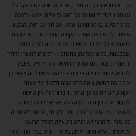
גם בעצמו איזו נקודה טובה, אין הוא מורה לנו להקל על
עצמנו ו"לטייח" את המצב האמיתי שלנו, אלא אדרבה,
להכיר היטב בחסרונותינו. אלא, שביחד עם זאת, מבקש
מאיתנו לחפש את אותה הנקודה הטובה שבוודאי יש בנו.
כשנחפש נקודה כזו אמיתית, גם אם היא תהיה קטנה
שבקטנות, כלשון רבי נתן במכתביו – "משהו דמשהו נקודה
דנקודה טובה", גם המשהו דמשהו הזה יספיק בשביל
להביא שמחה גדולה לליבנו – כי הוא אמיתי! מה שאינו כן
אם ננסה לטשטש את הרע שבנו וללמד על עצמנו
זכות,ש"זה לא כל כך נורא", ו"בדור הזה אין שייכות
למצווה או הדין הזה" וכן הלאה, אזי אפילו שלכאורה
השארנו את עצמנו הרבה יותר "נקיים", שמחה לא תהיה
לנו מזה. כי הרבי לא מגלה רק איזה תרגיל הרגעה
פסיכולוגי, אלא משהו עמוק ביותר – שיש בכל יהודי נקודה