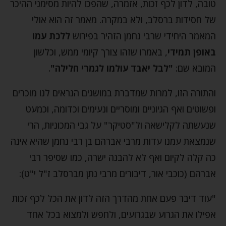
טובה, לדון לכף זכות, אזמרה, שהפכו להיות מסימני ההיכר
של חסידות ברסלב, ולא במקרה. מאמר זה הוא אולי
המאמר היחידי שרבי נחמן הזהיר בפירוש
ללכת עמו
באופן תמידי
, באמרו שזהו צורך קיומי ממש, וכלשון
המובא שם:
"לבל יאבד עולמו לגמרי חלילה"
.
והתורה הזו, למרות שמדברת במושגים הנראים לנו מוכרים
ופשוטים ואף הגיוניים ומוסריים ונעימים וכדומה, וכמעט
שנעשתה לקלישאה ול"סטיקר" על גבי המכוניות, הרי
שנמצאת עמנו עדות מרבי אברהם בן רבי נחמן שהיא אינה
כה קלה לקיום ואף לא להבנה ישרה, כמו שסיפר רבי
אברהם (כוכבי אור, דיבורים מרבי נתן מברסלב ז"ל י"ט):
"עוד דיבר פעם אחת מהדרך הזה לדון את הכל לכף זכות
אפילו את הגרוע שבגרועים, ולחפש ולמצוא בכל אחד