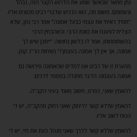
נתן מתאר שכאשר שמע את הדרוש הקצר הזה, נבהל
ונשתומם. משום מה, הוא הרגיש שדברי רבינו מכוונים אליו.
"תמיד ראיתי את עצמי כבעל אמונה" אמר רבי נתן, שלא
הצליח לפענח את כוונת הרבי. וכשהבחין הרבי
בהשתוממותו, אמר לו בלשון נחושה: "ייתכן שיש לך
אמונה, אך אין לך אמונה בעצמך!" (שיחות הר"נ קמ).
מהערת זו של רבינו אנו למדים שהאמונה פירושה גם
אמונה בעצמנו. הדבר מתגלה במספר דרכים:
להאמין שאני, כפרט, חשוב מאוד בעיני הקב"ה.
להאמין שללא קשר לריחוק שאני רחוק מהקב"ה, יש לי
הכוח לשוב אליו.
להאמין שללא קשר לדרך שאני מנהל כעת את חיי, יש לי