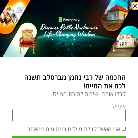
גם אתה יכול לקבל החלטות
ישנם צדיקים שאמונתם בבורא עולם היא בוודאי שלמה,
ובכל זאת, מתעוררת עליהם מחלוקת מכיוון שחסרה להם
אמונה בעצמם, או בחידושי התורה שהם מגלים. מכיוון
שהם לא מאמינים שלקב"ה יש נחת רוח מפירושיהם וכי
הוא משתעשע בהם, לכן הם מתייחסים בעצמם ברשלנות
(בזלזול) לפירושים אלו. אולם, ההתנגדות המתפתחת
החכמה של רבי נחמן מברסלב תשנה
לכם את החיים!
עליהם מקרבת אותם יותר להשי"ת ועל ידי זה מקבלים
קבלו אותה ישירות לתיבת המייל!
חידושיהם את ערכם האמיתי בעיניהם (ליקוטי מוהר"ן,
סא:ה).
אימייל
אנו רואים שעל ידי שחסרה לאדם אמונה בעצמו, נגרמים
אני מאשר קבלת מיילים ופרסומות מהאתר
לו קשיים. לכן, בתהליך בניית אמונה התמימה יש להתייחס