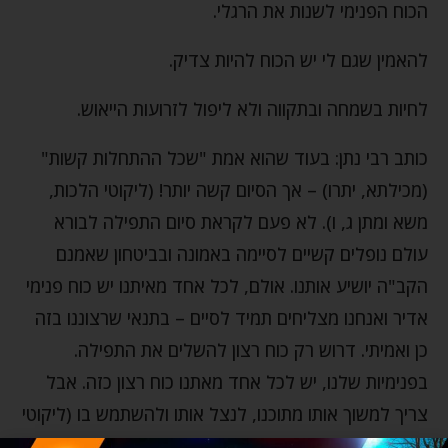
הכוח הפנימי לשנות את הרגלי.
להאמין שגם לי יש הכוח להיות צדיק.
לחיות בשמחה ובתקווה ולא ליפול לזרועות הייאוש.
כותב רבי נתן: בעוד שהוא אמת "שכל ההתחלות קשות"
(מכילתא, יתרו) – אך הסיום קשה יותר! (ליקוטי הלכות,
משא ומתן ג, ו). לא פעם לקראת סיום התפילה לבורא
עולם נופלים קשיים לסיימה באמונה ובביטחון שאמנם
הקב"ה יושיע אותנו. אולם, לכל אחד מאיתנו יש כוח פנימי
אדיר ואנחנו מצליחים תמיד לסיים – בתנאי שרצוננו בזה
כן ואמיתי. דרוש רק כוח רצון להשלים את התפילה.
בפנימיות שלנו, יש לכל אחד מאתנו כוח רצון כזה. אבל
צריך למשוך אותו מתוכנו, לנצל אותו ולהשתמש בו (ליקוטי
הלכות, משא ומתן ג, ו).