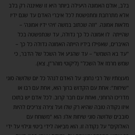
בלב, אולם האמונה היעילה ביותר היא זו שאיננה רק בלב
אלא מתרחבת ומתפשטת לכל איברי האדם עד שגם ידיו
מלאות אמונה. "וזה שכתוב במשה 'ויהי ידיו אמונה' –
שהייתה לו אמונה כל כך גדולה, עד שנתפשטה בכל
האיברים, שאפילו בידיו הייתה האמונה גדולה כל כך –
"עד בא השמש" – עד שהגיע אל השכל של הדבר, כי
שמש מרמז אל השכל" (ליקוטי מוהר"ן, צא).
מעצותיו של רבי נחמן: על האדם לנהל כל יום שלושה סוגי
"שיחות": אחת עם הקדוש ברוך הוא, אחת עם רבו או
מדריכו הרוחני, ואחת עם חבר קרוב. לכל אדם יש בתוכו
איזו נקודה טובה שהיא רק שלו ועל צירה צריכים להיות
סובבים שלושה סוגי שיחות אלו: הוא "משוחח עם
האלוקים" על נקודה זו. הוא מביאה לידי ביטוי וגילוי על ידי