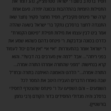
חסיד ברסלב בשם ר' ישראל סטרפצ'יק, נהג לומר את
התפילות היומיות בהתלהבות ובכוונה יתירה. פעם אחת
קרה שר' פינחס מקיבליץ, חסיד מחצר סקויר (חצר שאז
התנגדה לחצר ברסלב) נתקל בר' ישראל בשעה שהלה
אמר בינו לבין עצמו את מילות תפילת "פיטום הקטורת"
כדרכו בכוונה ובדבקות. ר' פינחס נדהם כשהוא שמע את
ר' ישראל אומר בהתעוררות: "איי איי "אין אדם יכול לעמוד
בפני ריחה"… אבל "למה אין מערבים בה דבש?". והוא
קרא בנחישות: "מפני שהתורה אמרה! התורה אמרה…
התורה אמרה…" הלהט והאמונה האיתנה בתורה ובחז"ל
שבה נאמרו הדברים העבירו היטב את המסר לכל
השומעים – והם השפיעו על ר' פינחס שהצטרף לחסידי
ברסלב והיה מגדולי החסידים בדור הקודם (רבי נחמן
בורשטיין).