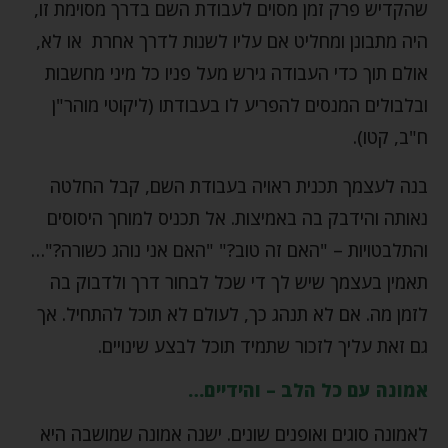
שהקדיש פרק זמן מסוים לעבודת השם בדרך מסוימת זו,
היה מתבונן ומחליט אם עליו לשנות לדרך אחרת או לא,
אולם תוך כדי העבודה גירש מעל פניו כל מיני מחשבות
ובלבולים המנסים להפריע לו בעבודתו (ליקוטי מוהר"ן
ח"ב, קטו).
בנה לעצמך תכנית ראויה בעבודת השם, קבל החלטה
נאותה והידבק בה באמיצות. אל תכניס למוחך היסוסים
והתלבטויות – "האם זה טוב?" "האם אני נוהג כשורה?"…
תאמין בעצמך שיש לך די שכל לבחור דרך ולדבוק בה
לזמן מה. אם לא תנהג כך, לעולם לא תוכל להתחיל. אך
גם זאת עליך לזכור שתמיד תוכל לבצע שינויים.
אמונה עם כל הלב – והידיים…
לאמונה סוגים ואופנים שונים. ישנה אמונה שמושבה היא