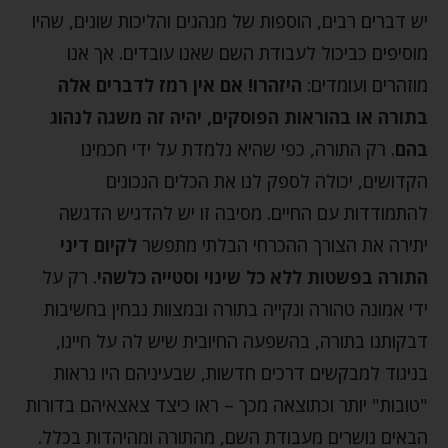
יש דברים רבים, הוספות של מנהגים והליכות שונים, שהיו
מוסיפים כביכול לעבודת השם שאנו עובדים. אך אנו
מוזהרים ועומדים:
היזהרו! אם אין רמז לדברים אלה
בתורה או בהוראות הפוסקים, יהיה זה משגה לנהוג
בהם
. רק התורה, כפי שהיא נלמדת על ידי חכמינו
הקדושים, יכולה לספק לנו את הכלים הנכונים
להתמודדות עם החיים. מסיבה זו יש להדגיש הדגשה
יתירה את הצורך ההכרחי הבלתי מתפשר
לקיום דיני
התורה בפשטות ללא כל שינוי וסטייה כלשהי
. רק על
ידי אמונה טהורה ונקייה בתורה ובמצוות נבחין בחשיבות
דבקותנו בתורה, בהשפעה החיובית שיש לה על חיינו,
בניגוד למבקשים דרכים חדשות, שבעיניהם היו נראות
"טובות" יותר וכתוצאה מכך – ראו כיצד צאצאיהם בדורות
הבאים נושרים מעבודת השם, מהתורה ומהיהדות בכלל.