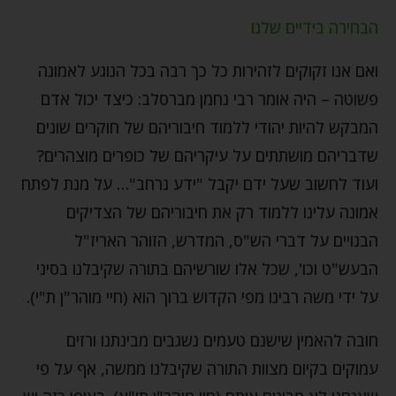
הבחירה בידיים שלנו
ואם אנו זקוקים לזהירות כל כך רבה בכל הנוגע לאמונה
פשוטה – היה אומר רבי נחמן מברסלב: כיצד יכול אדם
המבקש להיות יהודי ללמוד חיבוריהם של חוקרים שונים
שדבריהם מושתתים על עיקריהם של כופרים מוצהרים?
ועוד לחשוב שעל ידם יקבל "ידע נרחב"… על מנת לפתח
אמונה עלינו ללמוד רק את חיבוריהם של הצדיקים
הבנויים על דברי הש"ס, המדרש, הזוהר האריז"ל
הבעש"ט וכו', שכל אלו שורשיהם בתורה שקיבלנו בסיני
על ידי משה רבינו מפי הקדוש ברוך הוא (חיי מוהר"ן ת"י).
חובה להאמין שישנם טעמים נשגבים מבינתנו ורזים
עמוקים בקיום מצוות התורה שקיבלנו ממשה, אף על פי