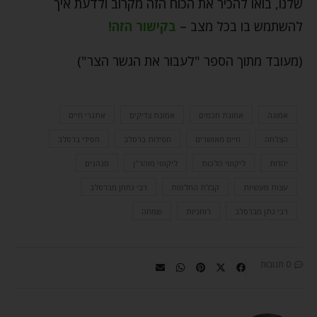
שלנו, בואו להכיר את הכוח הזה מקרוב ולדעת איך
להשתמש בו בכל מצב –
בקישור הזה!
(מעובד מתוך הספר "לעבור את הגשר הצר")
אמונה
אמונת חכמים
אמונת צדיקים
אתגרי חיים
הצלחה
חיים מאושרים
חסידות ברסלב
חסידי ברסלב
יהדות
ליקוטי הלכות
ליקוטי מוהר"ן
מנהגים
עצות מעשיות
קבלת החלטות
רבי נחמן מברסלב
רבי נתן מברסלב
רוחניות
שמחה
0 תגובות