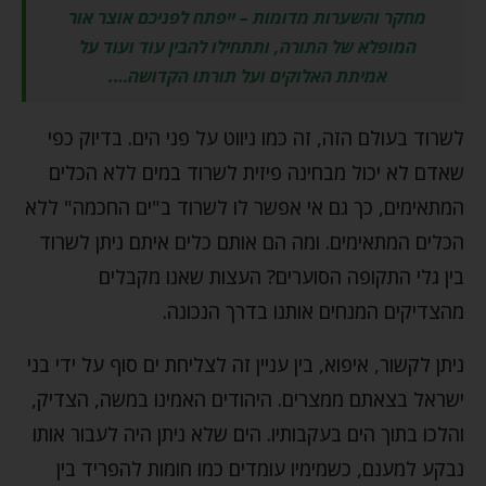
מחקר והשערות מדומות – ייפתח לפניכם אוצר אור
המופלא של התורה, ותתחילו להבין עוד ועוד על
אמיתת האלוקים ועל תורתו הקדושה….
לשרוד בעולם הזה, זה כמו ניווט על פני הים. בדיוק כפי
שאדם לא יכול מבחינה פיזית לשרוד במים ללא הכלים
המתאימים, כך גם אי אפשר לו לשרוד ב"ים החכמה" ללא
הכלים המתאימים. ומה הם אותם כלים איתם ניתן לשרוד
בין גלי התקופה הסוערים? העצות שאנו מקבלים
מהצדיקים המנחים אותנו בדרך הנכונה.
ניתן לקשור, איפוא, בין עניין זה לצליחת ים סוף על ידי בני
ישראל בצאתם ממצרים. היהודים האמינו במשה, הצדיק,
והלכו בתוך הים בעקבותיו. הים שלא ניתן היה לעבור אותו
נבקע למענם, כשמימיו עומדים כמו חומות להפריד בין