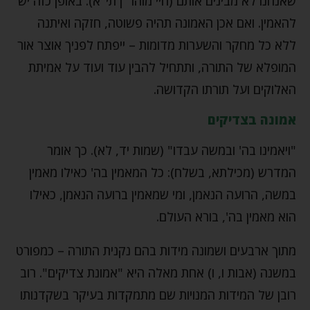
שאנחנו לא מבינים אותם (חיי מוהר"ן תי"א). באופן כזה יש
להאמין. ואם אכן האמונה תהיה פשוטה, חזקה ואיתנה
ללא כל מחקר והשערות מדומות – ייפתח לפניך אוצר אור
המופלא של התורה, ותתחיל להבין עוד ועוד על אמיתת
האלוקים ועל תורתו הקדושה.
אמונה בצדיקים
"ויאמינו בה' ובמשה עבדו" (שמות יד, לא). כך אומר
המדרש (מכילתא, בשלח): כל המאמין בה' כאילו מאמין
במשה, הרועה הנאמן, ומי שמאמין ברועה הנאמן, כאילו
הוא מאמין בה', בורא העולם.
מתוך ארבעים ושמונה מידות בהם נקנית התורה – כמפורט
במשנה (אבות ו, ו) אחת מאלה היא "אמונת צדיקים". רוב
רובן של המידות המנויות שם מתמקדות בעיקר בשקדנותו