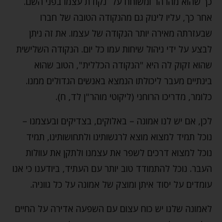
כך שהוא מהרהר ומשוחח על נקודת עצמו בפני השם.
אחר כך, עליו לינוק גם מהנקודה הטובה של חברו
שבעזרתה מאירה יותר הנקודה של עצמו. את זה ניתן
לבצע על ידי ניהול שיחות עמו כל יום. הנקודה השלישית
שהוא זקוק לה היא "הנקודה הכללית", הטוב שהוא
בינתיים מעבר ליכולתו הנמצא באנשים הגדולים ממנו.
כלומר, מדריכו הרוחני (ליקוטי מוהר"ן לד, ח).
לכן, אם יש לנו אמונה – באלוקים, בצדיקים ובעצמנו –
נוכל תמיד למצוא מוצא לרגשותינו ולתחושותינו, תמיד
נוכל למצוא דרכים לשפר את עצמנו ולתקן את עוולות
העבר. נוכל להתמודד טוב יותר עם העתיד, ביודענו כי אנו
עומדים על יסוד איתן ומוצק של אמונה על כל גווניה.
לאמונה שלנו יש כוח עצום עם השפעה אדירה על החיים