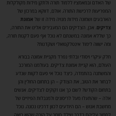
של האדם ובמאמציו ללמוד תורה ולתקן מידות מקולקלות
המפריעות לרכישת התורה. אולם, דווקא במרכזן של
הארבעים ושמונה מידות מנויה מידה זו של
אמונת
צדיקים
. אכן, הצדיקים הם המעבירים אלינו את התורה,
כך שללא אמונה במשנתם לא נוכל אף פעם לקנות תורה,
ומה ישווה לימוד אינטלקטואלי ושקדנות?
חלק עיקרי ויסודי ובלתי נפרד מקניית אמונה בבורא
העולם, הוא קניית אמונת צדיקים. בעולמנו המורכב
והמשתנה בהתמדה, כיצד נוכל אי פעם לקוות שנדע
לבחור את הטוב, את הצודק – הן בתחום החולין והן
בתחום הקודש? לשם כך אנו זקוקים לצדיקים. אנשים
אלה – שהתעלו מעל לריסונים ולמגבלות הפיזיים של
מחשבת אנוש – הם היודעים לכוון דרכינו נכונה. נוכל
לסמוך עליהם בדרך שילד סומך על הורה שהוא רואה