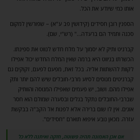
אותו כמי שיודע את הכל.
הספנין רובן חסידים (קידושין פב ע"א) – שפורשין למקום
סכנה ותמיד הם ברעדה…" (רש"י, שם).
קברניט ותיק לא יסמוך על מלח חדש לנווט את ספינתו.
הכשרתו בניווט היא ברמה שאין המלח החדש יכול אפילו
לקוות להשתוות אליה. בכל זאת, מפעם לפעם, זקוקים גם
קברניטים מנוסים לסיוע מרבי-חובלים שיש להם יותר ותק
אפילו מהם. ושוב, יש פעמים שאפילו המנוסה והוותיק
שברבי-החובלים נתקל בגלים ובסערה שמולם הוא חסר
אונים. אין לו שום ברירה אלא לפנות אל הקב"ה בבקשת
עזרה. מכאן נובע איפוא תוארם "חסידים".
אם אכן האמונה תהיה פשוטה, חזקה ואיתנה ללא כל