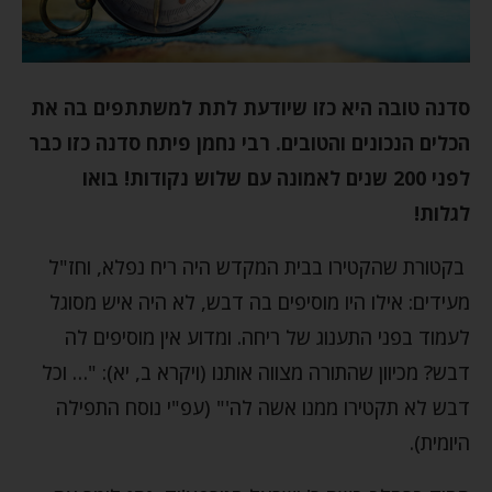
סדנה טובה היא כזו שיודעת לתת למשתתפים בה את
הכלים הנכונים והטובים. רבי נחמן פיתח סדנה כזו כבר
לפני 200 שנים לאמונה עם שלוש נקודות! בואו
לגלות!
בקטורת שהקטירו בבית המקדש היה ריח נפלא, וחז"ל
מעידים: אילו היו מוסיפים בה דבש, לא היה איש מסוגל
לעמוד בפני התענוג של ריחה. ומדוע אין מוסיפים לה
דבש? מכיוון שהתורה מצווה אותנו (ויקרא ב, יא): "… וכל
דבש לא תקטירו ממנו אשה לה'" (עפ"י נוסח התפילה
היומית).