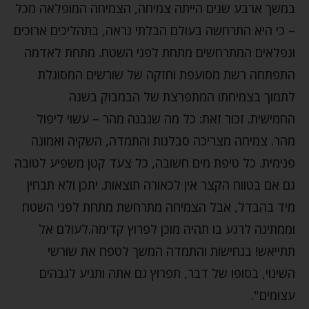
במשך ארבע שנים הייתה צמיחה, הצמיחה המופלאה מכל
– כי היא התרחשה בעולם הבלתי נראה, בתהליכים ארוכים
ונפלאים המתרחשים מתחת לפני השטח. מתחת לאדמה
התפתחה רשת מסועפת וחזקה של שורשים המסוגלת
לתמוך בצמיחתו המתפרצת של הבמבוק בשנה
החמישית. זכור זאת: כל מה שנבנה מהר – עשוי ליפול
מהר. צמיחה מצריכה סבלנות והתמדה, השקיה ואמונה
פנימית. כל טיפת מים חשובה, כל צעד קטן משפיע לטובה
גם אם בטווח הקצר אין לכאורה תוצאות. יתכן ולא תבחין
מיד בהבדל, אבל הצמיחה מתרחשת מתחת לפני השטח
וממתינה לרגע בו תהיה מוכן לפרוץ קדימה.לעולם אל
תתייאש! בנחישות והתמדה המשך לטפח את שורשי
השינוי, בסופו של דבר, תפרוץ גם אתה ותגיע לגבהים
עצומים".