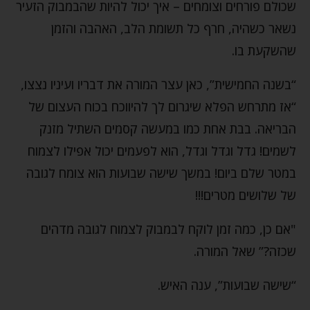
שכולם פורחים וצומחים – איך יכול להיות שהבמבוק הזעיר
נשאר כשהיה, חרף כל תשומת הלב, האהבה והזמן
שהשקעת בו.
“בשנה החמישית”, כאן עצר המורה את דבריו ועיניו נצצו,
“אז מתרחש הפלא שיגרום לך להיווכח בכוח העצום של
הבריאה. בבת אחת כמו במעשה קסמים השתיל מזנק
לשמים! גדל וגדל וגדל, הוא לפעמים יכול אפילו לצמוח
במטר שלם ביום! במשך שישה שבועות הוא צומח לגובה
של שלושים מטרים!!!
"אם כן, כמה זמן לוקח לבמבוק לצמוח לגובה מדהים
שכזה?” שאל המורה.
“שישה שבועות”, ענה האיש.