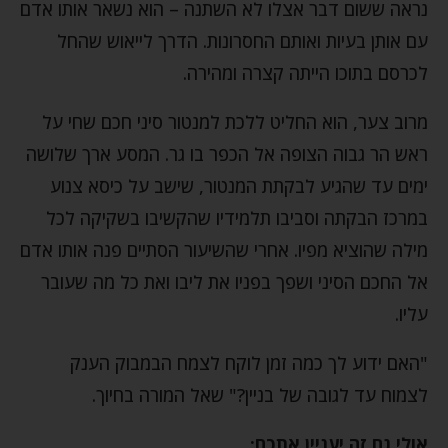
נראה ששום דבר אצלו לא השתנה – הוא נשאר אותו אדם
עם אותן בעיות ואותם החסרונות. הדרך לייאוש שהחל
לכרסם בתוכו הייתה קצרה ומהירה.
מרוב צער, הוא החליט ללכת למנטור סיני חכם שחי על
ראש הר גבוה הצופה אל הכפר בו גר. המסע ארך שלושה
ימים עד שהגיע לבקתת המנטור, שישב על כיסא צנוע
במרכז הבקתה וסביבו תלמידיו שהקשיבו בשקיקה לכל
מילה שהוציא מפיו. אחרי שהשיעור הסתיים פנה אותו אדם
אל החכם הסיני ושפך בפניו את ליבו ואת כל מה שעובר
עליו.
"האם ידוע לך כמה זמן לוקח לצמח הבמבוק הענק
לצמוח עד לגובה של בניין?" שאל המורה בחיוך.
אולי גם זה יעניין אתכם: