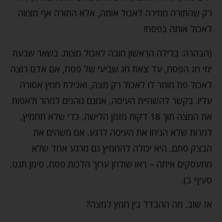
רק שהתורה מתירה לאכול אותה, אלא התורה אף מצווה
לאכול אותה בפסח!
(הבהרה: בלילה הראשון חובה לאכול מצות. בשאר שבעת
ימי חג הפסח, עד צאת חג שביעי של פסח, אם אדם רוצה
לאכול פת מותר לו לאכול רק מצה, ואכילת חמץ אסורה
עליו. בקשר להשהיית העיסה, אמנם נוהגים למהר ולאפות
את המצה תוך 18 דקות מזמן הלישה, כדי שלא תחמיץ,
למרות שלא הניחו את העיסה לרגע. אם משהים את
הבצק סתם, היא יכולה להחמיץ גם מרגע אחד שלא
מתעסקים איתה – ראו שולחן ערוך הלכות פסח, סימן תנט,
סעיף ב).
אז שוב, מה ההבדל בין חמץ למצה?