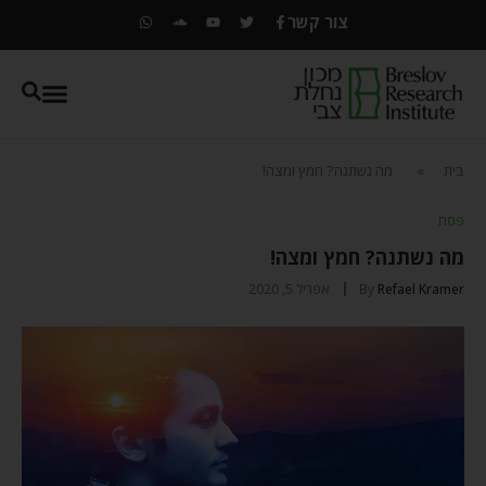
צור קשר
בית
»
מה נשתנה? חמץ ומצה!
פסח
מה נשתנה? חמץ ומצה!
Refael Kramer
By
אפריל 5, 2020