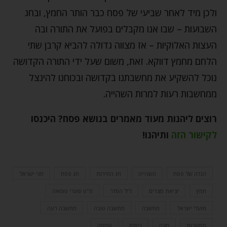
ולכן מיד לאחר שביעי של פסח כבר הותר החמץ, ובחג
השבועות – שבו אנו מקבלים בפועל את התורה ובה
העצות האלוקיות – אז מצווה גדולה להביא קרבן שתי
הלחם מחמץ דווקא. זאת, משום שעל ידי התורה הקדושה
נוכל להשקיע את מחשבתנו בקדושה ובכוחנו להינצל
ממחשבות רעות למרות השהייה.
רוצים ליהנות מעוד מאמרים בנושא פסח? היכנסו
לקישור הזה
ותיהנו!
הגדה של פסח
השהייה
חג החירות
חג פסח
חגי ישראל
חמץ
יציאת מצרים
ליל הסדר
מ"ט שערי טומאה
מועדי ישראל
מחשבה
מחשבה טובה
מחשבה רעה
מחשבות
מצה
ניסים
שמחה