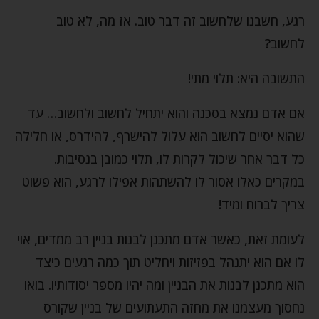
רגע, חשבנו שלחשוב זה דבר טוב. אז מה, לא טוב
לחשוב?
התשובה היא: תלוי מתי!
אם אדם נמצא בסכנה והוא יתחיל לחשוב ולחשוב… עד
שהוא יסיים לחשוב הוא עלול להישרף, להידרס, או חלילה
כל דבר אחר שיכול לקרות לו, תלוי כמובן בנסיבות.
במקרים כאלו אסור לו להשתהות אפילו לרגע, הוא פשוט
צריך לברוח ומיד!
לעומת זאת, כאשר אדם מתכנן לבנות בניין רב ממדים, אוי
לו אם הוא יתנהל בפזיזות ויחליט תוך כמה רגעים כיצד
הוא מתכנן לבנות את הבניין ומה יהיו מספר יסודותיו. בואו
נחסוך מעצמנו את מחזה התעתועים של בניין שקורס