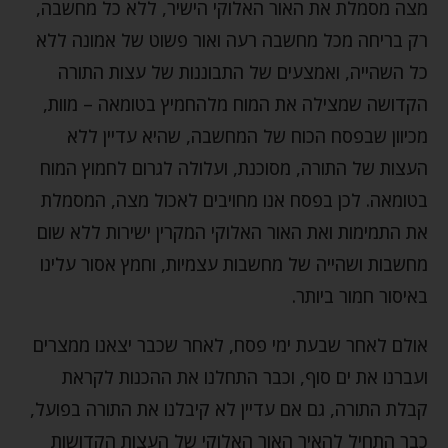
מצה מסמלת את האור האלוקי הישיר, ללא כל מחשבה,
רק בריחה מכל מחשבה רעה ואור פשוט של אמונה ללא
כל השהייה, ואמצעים של התבוננות של עצות התורה
הקדושה שמצילה את המוח מלהחמיץ בטומאה – מוות,
מכיוון שבפסח הכוח של המחשבה, שהיא עדיין ללא
העצות של התורה, מסוכנת, ועלולה לגרום לחמוץ המוח
בטומאה. לכן בפסח אנו מחויבים לאכול מצה, המסמלת
את התמימות ואת האור האלוקי המקרין ישירות ללא שום
מחשבות ושהייה של מחשבות עצמיות, וחמץ אסור עלינו
באיסור חמור ביותר.
אולם לאחר שבעת ימי פסח, לאחר שכבר יצאנו ממצרים
ועברנו את ים סוף, וכבר התחלנו את ההכנות לקראת
קבלת התורה, גם אם עדיין לא קיבלנו את התורה בפועל,
כבר התחיל להאיר האור האלוקי של העצות הקדושות