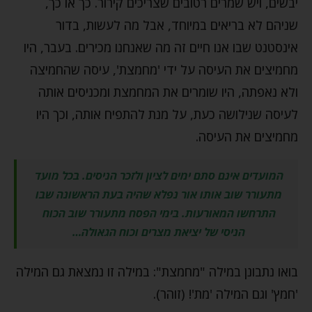
יבשים, ויש שמרים רטובים שצריכים קירור. כך או כך,
שניהם לא בריאים במיוחד, אבל מה לעשות, בדור
אינסטנט שבו אנו חיים זה מה שאנחנו מכירים. בעבר, היו
מחמיצים את העיסה על ידי 'מחמצת', עיסה שהחמיצה
ולא נאפתה, היו שומרים את המחמצת ומכניסים אותה
לעיסה שנילושה כעת, על מנת להתפיח אותה, וכך היו
מחמיצים את העיסה.
המועדים אינם סתם ימים לציון ולזכר הניסים. בכל מועד
מתעורר שוב אותו אור נפלא שהיה בעת הראשונה שבו
התרחשו המאורעות. בימי הפסח מתעורר שוב הכוח
הניסי של יציאת מצרים וכוח הגאולה…
בואו נתבונן במילה "מחמצת": במילה זו נמצאת גם המילה
'חמץ' וגם המילה 'מת'! (זוהר).