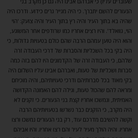
שעוברים עליו) כי אברהם אבינו היה גם כן מקרב בני
הנעורים להשם יתברך. כי היה מגייר גרים כידוע. ודרכו היה
שהיה בא בתוך העיר והיה רץ בתוך העיר והיה צועק: 'הוי
הוי, גוואלד'. והיו רצים אחריו כמו שרודפים אחר המשוגע,
והוא היה טוען עמהם הרבה שהם כולם בטעויות גדולות, כי
היה בקי בכל השכליות והסברות של דרכי העבודה זרה
שלהם, כי העבודה זרה של הקדמונים היו להם בזה כמה
סברות ושכליות של טעות, ואברהם אבינו עליו השלום היה
בקי מאוד בכל סברותיהם ודרכי טעויותיהם, והיה מוכיחם
ומראה להם שהכול טעות, וגילה להם האמונה הקדושה
האמיתית, ונמשכו אחריו קצת בני הנעורים. כי זקנים לא
היה מקרב, כי הזקנים כבר נשרשו בטעויותיהם הרבה
וקשה להשיבם מדרכם עוד, רק בני הנעורים נמשכו ורצו
אחריו. והיה הולך מעיר לעיר והם רצו אחריו. והיו אביהם