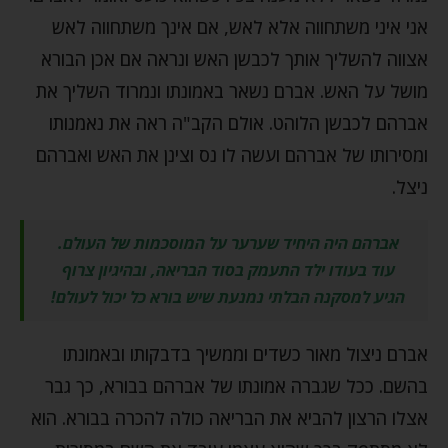
אני איני משתחווה אלא לאש, אם אינך משתחווה לאש
אצווה להשליך אותך לכבשן האש ונראה אם אכן הבורא
מושל על האש. אברם נשאר באמונתו ונמרוד השליך את
אברהם לכבשן הלוהט. אולם הקב"ה ראה את נאמנותו
ומסירותו של אברהם ועשה לו נס וצינן את האש ואברהם
ניצל.
אברהם היה היחיד שערער על המוסכמות של העולם.
עוד בעודו ילד התעמק בסוד הבריאה, ובהיגיון צרוף
הגיע למסקנה הבלתי נמנעת שיש בורא כל יכול לעולם!
אברם ניצול מאור כשדים וממשיך בדבקותו ובאמונתו
בהשם. ככל שגברה אמונתו של אברהם בבורא, כך גבר
אצלו הרצון להביא את הבריאה כולה להכרה בבורא. הוא