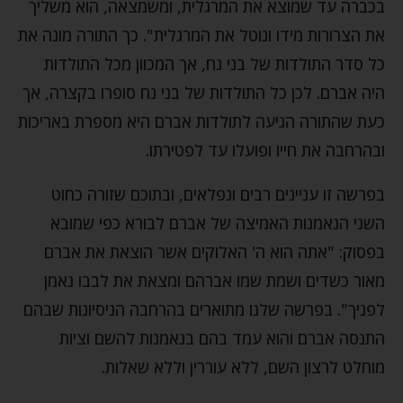
בכברה עד שמוצא את המרגלית, ומשמצאה, הוא משליך
את הצרורות מידו ונוטל את המרגלית". כך התורה מונה את
כל סדר התולדות של בני נח, אך המכוון מכל התולדות
היה אברם. לכן כל התולדות של בני נח סופרו בקצרה, אך
כעת שהתורה הגיעה לתולדות אברם היא מספרת באריכות
ובהרחבה את חייו ופועלו עד לפטירתו.
בפרשה זו עניינים רבים ונפלאים, ובתוכם שזורה כחוט
השני הנאמנות האמיצה של אברם לבורא כפי שמובא
בפסוק: "אתה הוא ה' האלוקים אשר הוצאת את אברם
מאור כשדים ושמת שמו אברהם ומצאת את לבבו נאמן
לפניך". בפרשה שלנו מתוארים בהרחבה הניסיונות שבהם
התנסה אברם והוא עמד בהם בנאמנות להשם וציות
מוחלט לרצון השם, ללא עוררין וללא שאלות.