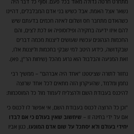
מתחרט חרטה גדולה מאוד בכל פעם. וסוף כל דבר היה
נשאר אצל האמת. אבל כשיש בני אדם המבלבלים, דהיינו
כשהאדם מתחבר חס ושלום לאיזה חכמים בדעתם שיש
להם איזו ידיעה בחקירה ופילוסופיה או לכת לצים, והם
החכמות הנהוגים עכשיו שעושים ליצנות מכמה דברים
שבקדושה, כידוע היטב למי שבקי בחכמות וליצנות אלו,
זאת המניעה והבלבול הוא גרוע מהכל (שיחות הר"ן, פא).
נחזור לתורה שציטטנו "אחד היה אברהם" – ממשיך רבי
נחמן ומלמד, שהעיקרון הזה מתאים לכל אחד שרוצה
להיכנס בעבודת השם ולהצליח לעמוד מול כל המוסכמות:
"וכן כל הרוצה לכנוס בעבודת השם, אי אפשר לו לכנוס כי
אם על ידי בחינה זו –
שיחשוב שאין בעולם כי אם לבדו
יחידי בעולם ולא יסתכל על שום אדם המונעו
, כגון אביו