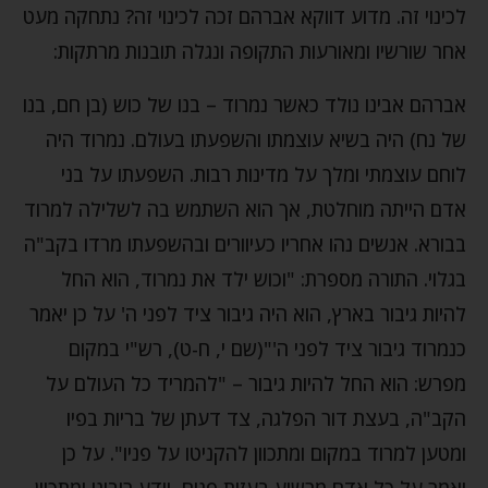
לכינוי זה. מדוע דווקא אברהם זכה לכינוי זה? נתחקה מעט
אחר שורשיו ומאורעות התקופה ונגלה תובנות מרתקות:
אברהם אבינו נולד כאשר נמרוד – בנו של כוש (בן חם, בנו
של נח) היה בשיא עוצמתו והשפעתו בעולם. נמרוד היה
לוחם עוצמתי ומלך על מדינות רבות. השפעתו על בני
אדם הייתה מוחלטת, אך הוא השתמש בה לשלילה למרוד
בבורא. אנשים נהו אחריו כעיוורים ובהשפעתו מרדו בקב"ה
בגלוי. התורה מספרת: "וכוש ילד את נמרוד, הוא החל
להיות גיבור בארץ, הוא היה גיבור ציד לפני ה' על כן יאמר
כנמרוד גיבור ציד לפני ה'"(שם י, ח-ט), רש"י במקום
מפרש: הוא החל להיות גיבור – "להמריד כל העולם על
הקב"ה, בעצת דור הפלגה, צד דעתן של בריות בפיו
ומטען למרוד במקום ומתכוון להקניטו על פניו". על כן
יאמר על כל אדם מרשיע בעזות פנים, יודע ריבונו ומתכוון