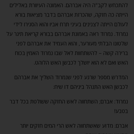
להתכחש לקב"ה היה אברהם. האמונה העיוורת באלילים
הייתה כה חזקה, שהכרזת אברהם בדבר מציאות בורא
לעולם הייתה לצנינים בעיני תרח אביו והוא הסגירו לידי
נמרוד. נמרוד ראה באמונת אברהם בבורא קריאת תיגר על
שלטונו הבלתי מעורער, והוא העמיד את אברהם לפני
ברירה קשה – להשתחוות לאל שבו נמרוד האמין בכוח
האש ואם לא הוא יושלך לכבשן האש הלוהט.
המדרש מספר שרגע לפני שנמרוד השליך את אברהם
לכבשן האש התנהל ביניהם דו שיח:
נמרוד: אברם; השתחווה לאש החזקה ששולטת בכל דבר
בטבע!
אברם: מדוע שאשתחווה לאש הרי המים חזקים יותר