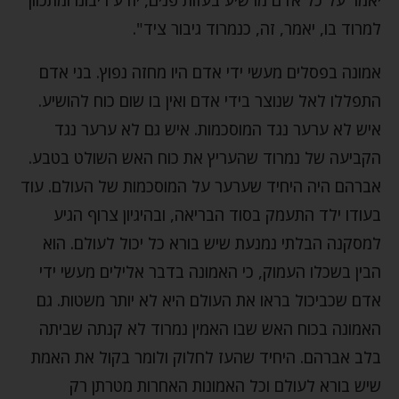
למרוד בו, יאמר, זה, כנמרוד גיבור ציד".
אמונה בפסלים מעשי ידי אדם היו מחזה נפוץ. בני אדם
התפללו לאל שנוצר בידי אדם ואין בו שום כוח להושיע.
איש לא ערער נגד המוסכמות. איש גם לא ערער נגד
הקביעה של נמרוד שהעריץ את כוח האש השולט בטבע.
אברהם היה היחיד שערער על המוסכמות של העולם. עוד
בעודו ילד התעמק בסוד הבריאה, ובהיגיון צרוף הגיע
למסקנה הבלתי נמנעת שיש בורא כל יכול לעולם. הוא
הבין בשכלו העמוק, כי האמונה בדבר אלילים מעשי ידי
אדם שכביכול בראו את העולם היא לא יותר משטות. גם
האמונה בכוח האש שבו האמין נמרוד לא קנתה שביתה
בלב אברהם. היחיד שהעז לחלוק ולומר בקול את האמת
שיש בורא לעולם וכל האמונות האחרות מטרתן רק