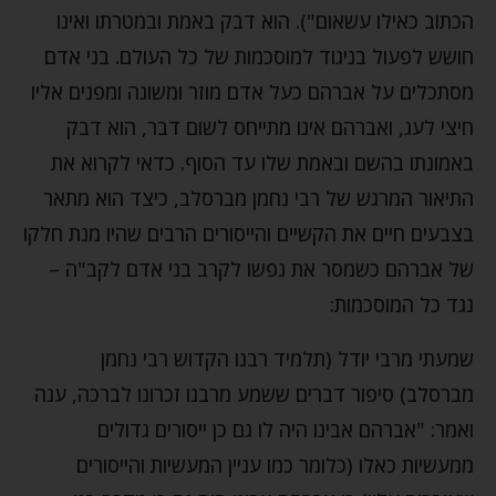
הכתוב כאילו עשאום"). הוא דבק באמת ובמטרתו ואינו
חושש לפעול בניגוד למוסכמות של כל העולם. בני אדם
מסתכלים על אברהם כעל אדם מוזר ומשונה ומפנים אליו
חיצי לעג, ואברהם אינו מתייחס לשום דבר, הוא דבק
באמונתו בהשם ובאמת שלו עד הסוף. כדאי לקרוא את
התיאור המרגש של רבי נחמן מברסלב, כיצד הוא מתאר
בצבעים חיים את הקשיים והייסורים הרבים שהיו מנת חלקו
של אברהם כשמסר את נפשו לקרב בני אדם לקב"ה –
נגד כל המוסכמות:
שמעתי מרבי יודל (תלמיד רבנו הקדוש רבי נחמן
מברסלב) סיפור דברים ששמע מרבנו זכרונו לברכה, ענה
ואמר: "אברהם אבינו היה לו גם כן ייסורים גדולים
ממעשיות כאלו (כלומר כמו עניין המעשיות והייסורים