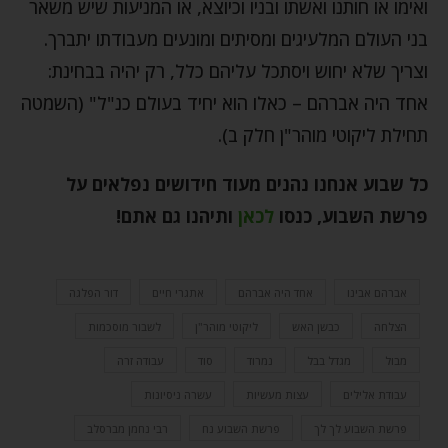
ואימו או חותנו ואשתו ובניו וכיוצא, או המניעות שיש משאר
בני העולם המלעיגים ומסיתים ומונעים מעבודתו יתברך.
וצריך שלא יחוש ויסתכל עליהם כלל, רק יהיה בבחינת:
אחד היה אברהם – כאלו הוא יחיד בעולם כנ"ל" (השמטה
תחילת ליקוטי מוהר"ן חלק ב).
כל שבוע אנחנו נהנים מעוד חידושים נפלאים על
פרשת השבוע, כנסו
לכאן
ותיהנו גם אתם
!
אברהם אבינו
אחד היה אברהם
אתגרי חיים
דור הפלגה
הצלחה
כבשן האש
ליקוטי מוהר"ן
לשבור מוסכמות
מבול
מגדל בבל
נמרוד
סוד
עבודה זרה
עבודת אלילים
עצות מעשיות
עשרה ניסיונות
פרשת השבוע לך לך
פרשת השבוע נח
רבי נחמן מברסלב