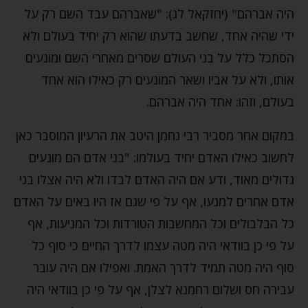
היה אברהם" (יחזקאל לג): "שאברהם עבד השם רק על
ידי שהיה אחד, שחשב בדעתו שהוא רק יחיד בעולם ולא
הסתכל כלל על בני העולם שסרים מאחרי השם ומונעים
אותו, ולא על אביו ושאר המונעים רק כאילו הוא אחד
בעולם, וזהו: אחד היה אברהם.
במקום אחר מסביר רבי נחמן היטב את הרעיון המוסבר כאן
לחשוב כאילו האדם יחיד בעולמו: "בני אדם הם מונעים
גדולים מאוד, ודע אם היה האדם לבדו ולא היה אצלו בני
אדם אחרים למנעו, אף על פי שגם אז היו באים על האדם
כל הבלבולים וכל המחשבות הטורדות וכל המניעות, אף
על פי כן בוודאי היה מטה עצמו לדרך החיים כי סוף כל
סוף היה מטה תמיד לדרך האמת. ואפילו אם היה עובר
עבירה חס ושלום רחמנא לצלן, אף על פי כן בוודאי היה