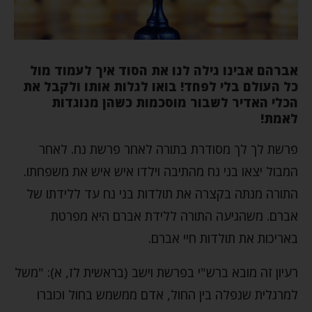
אברהם אבינו גילה לנו את הסוד איך לעמוד מול
כל העולם בלי לפחד! בואו לגלות אותו ולקבל את
הכלי האדיר לשבור מוסכמות כשהן מנוגדות
לאמת!
פרשת לך לך מסודרת בתורה לאחר פרשת נח. לאחר
המבול יצאו בני נח מהתיבה וילדו איש איש את משפחתו.
התורה מנתה בקצרה את תולדות בני נח עד ללידתו של
אברם. משהגיעה התורה ללידת אברם היא מפרטת
באריכות את תולדות חיי אברם.
רעיון זה מובא ברש"י בפרשת וישב (בראשית לז, א): "משל
למרגלית שנפלה בין החול, אדם ממשמש בחול וכוברו