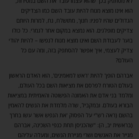
לא מסתפק בכך שהוא עצמו עובד את השם במסירות,
הוא אינו מוצא מנוח להיות עובד השם כמו הצדיקים
הגדולים שהיו לפניו: חנוך, מתושלח, נח, למרות היותם
צדיקים מופלגים. הוא נמצא במקום אחר לגמרי. כל כולו
בוער לעבודת השם ואינו מוצא מנוח לנפשו – להיות יהודי
צדיק לעצמי, איך אפשר להסתפק בזה, ומה עם כל
העולם?
אברהם הופך להיות 'ראש למאמינים', הוא האדם הראשון
בעולם הטורח לפרסם את מציאות השם בכל העולם,
ומלמד בני אדם את האמונה הפשוטה והאמיתית במציאות
הבורא בעולם. ובמקביל, שרה מלמדת את הנשים להאמין
בהשם (ראה רש"י על הפסוק 'את הנפש אשר עשו בחרן'
(בראשית יב, ה): "שהכניסן תחת כנפי השכינה, אברהם
מגייר את האנשים ושרי מגיירת הנשים, ומעלה עליהם