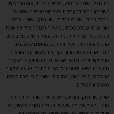
בעולם שורשם ביצר הרע, בכפירה בבורא, והם מתחלקים
לשתי קטגוריות המקבילות לשני סוגי הכפירה ששורשם
ב'חלל הפנוי' ו'שבירת הכלים'. ישנו היזק ששורשו בריבוי
אור שגורם שבירת הכלים, בו על האדם להפעיל את שכלו
ולמנוע ככל יכולתו את הנזק. זה התפקיד שלנו כאן בעולם
הזה, להתאמץ ולהפעיל את מיטב החושים שבשכלנו,
לברר את הניצוצות מתוך הקליפות ולשמור על החפצים
מהמזיקים ולהשיבם אל שורשם כשהם מתוקנים. רעיון זה
נמצא גם כשאנו שומרים על מצוות התורה, אז אנו מתקנים
את הדברים בשורשם, והמזיקים ששורשם בשבירת הכלים
נכנעים ומתבטלים.
אולם ישנו היזק נוסף ששורשו בכפירה שמקורה מ'החלל
הפנוי', לא משנה מה שנעשה בשכלנו להגנה עצמית, לא
יועיל כלום, מכיוון שאין שום היגיון שכלי להסביר את