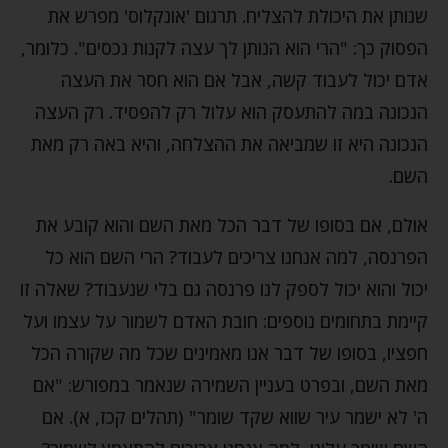
שנותן את היכולת להצליח. תרגום 'אונקלוס' מפרש את
הפסוק כך: "הרי הוא הנותן לך עצה לקנות נכסים". כלומר,
אדם יכול לעבוד קשה, אבל אם הוא חסר את העצה
הנכונה במה להתעסק הוא עלול רק להפסיד. רק העצה
הנכונה היא זו שמביאה את ההצלחה, והיא באה רק מאת
השם.
אולם, אם בסופו של דבר הכל מאת השם והוא קובע את
הפרנסה, למה אנחנו צריכים לעבוד? הרי השם הוא כל
יכול והוא יכול לספק לנו פרנסה גם בלי שנעבוד? שאלה זו
קיימת בתחומים נוספים: חובת האדם לשמור על עצמו ועל
חפציו, בסופו של דבר אנו מאמינים שכל מה שקורה הכל
מאת השם, ובפרט בעניין השמירה שנאמר במפורש: "אם
ה' לא ישמר עיר שווא שקד שומר" (תהלים קכז, א). אם