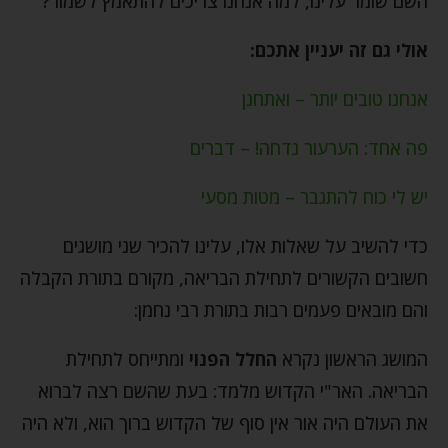
השם שומר עלינו, למה אנחנו צריכים להתאמץ לשמור?
אולי גם זה יעניין אתכם:
אנחנו טובים יותר – ואתחנן
פה אחד: הערעור נדחה! – דברים
יש לי כוח להתגבר – מטות מסעי
כדי להשיב על שאלות אלו, עלינו להכיר שני מושגים
חשובים הקשורים לתחילת הבריאה, מקורם בתורת הקבלה
והם מובאים פעמים רבות בתורת רבי נחמן:
המושג הראשון נקרא
החלל הפנוי
ומתייחס לתחילת
הבריאה. האר"י הקדוש מלמד: בעת שהשם רצה לברוא
את העולם היה אור אין סוף של הקדוש ברוך הוא, ולא היה