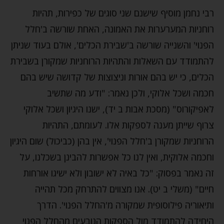
רבי נחמן מוסיף שישנם שני סוגים של כפירות, תהיות
רוחניות המערערות את האמונה, האחת שורשה ב'חלל
הפנוי' והשנייה שורשה ב'שבירת הכלים', אולם בעוד שניתן
להתמודד עם השאלות והתהיות הרוחניות שמקורן בשבירת
הכלים, כי יש בהם אורות וניצוצות של קדושה שיש בהם
חכמה ושכל אלוקי, ולכן נאמר: "ודע מה שתשיב
לאפיקורוס" (מסכת אבות ב יד), ישנו היגיון ושכל אלוקי
צרוף שייתן מענה לספקות אלו. לעומתם, התהיות
הרוחניות שמקורן ב'חלל הפנוי', אין בהן (כביכול) שום היגיון
וחכמה אלוקית, ואין לנו כל אפשרות להבינן בשכלנו, על
זה נאמר בפסוק: "כל באיה לא ישובון ולא ישיגו אורחות
חיים" (משלי ב יט). אנו מצווים להתרחק מכל תהייה
ותיאוריה פילוסופית שמקורה מ'החלל הפנוי'. הדרך
היחידה להתמודד מול הספקות הנובעים מהחלל הפנוי