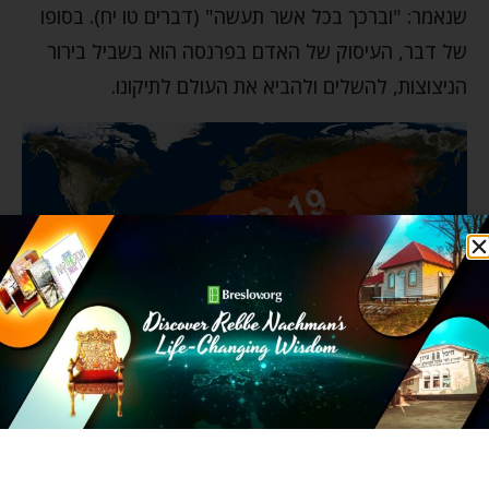
שנאמר: "וברכך בכל אשר תעשה" (דברים טו יח). בסופו
של דבר, העיסוק של האדם בפרנסה הוא בשביל בירור
הניצוצות, להשלים ולהביא את העולם לתיקונו.
הקורונה שמשגעת את העולם היא דוגמה חיה לכך…
למעשה, ישנם שני שלבים בפרנסה. יש את הבסיס של
העיסוק בפרנסה ויש את העבודה בפועל. חכמינו אמרו: