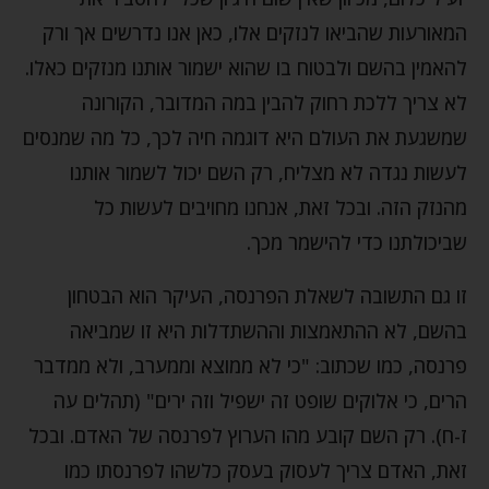
המאורעות שהביאו לנזקים אלו, כאן אנו נדרשים אך ורק
להאמין בהשם ולבטוח בו שהוא ישמור אותנו מנזקים כאלו.
לא צריך ללכת רחוק להבין במה המדובר, הקורונה
שמשגעת את העולם היא דוגמה חיה לכך, כל מה שמנסים
לעשות נגדה לא מצליח, רק השם יכול לשמור אותנו
מהנזק הזה. ובכל זאת, אנחנו מחויבים לעשות כל
שביכולתנו כדי להישמר מכך.
זו גם התשובה לשאלת הפרנסה, העיקר הוא הבטחון
בהשם, לא ההתאמצות וההשתדלות היא זו שמביאה
פרנסה, כמו שכתוב: "כי לא ממוצא וממערב, ולא ממדבר
הרים, כי אלוקים שופט זה ישפיל וזה ירים" (תהלים עה
ז-ח). רק השם קובע מהו הערוץ לפרנסה של האדם. ובכל
זאת, האדם צריך לעסוק בעסק כלשהו לפרנסתו כמו