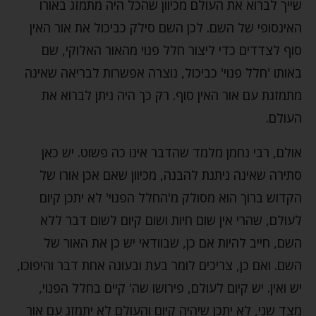
שייך לברוא את העולם מכיוון שהכל היה מתמזג באורו
האינסופי של השם. לכן השם סילק כביכול את אור האין
סוף לצדדים כדי ליצור חלל פנוי מהאור האלוקי, שם
באותו 'חלל פנוי' כביכול, נוצרה אפשרות לבריאה שאינה
מתמזגת עם אור האין סוף. רק כך היה ניתן לברוא את
העולם.
אולם, רבי נחמן מלמד שהדבר אינו כה פשוט. יש כאן
סתירה שאינה ניתנת להבנה, מכיוון שאם אכן אורו של
הקדוש ברוך הוא מסולק מ'החלל הפנוי' לא יתכן קיום
לעולם, שהרי אין שום חיות ושום קיום לשום דבר ללא
השם, חייב להיות אם כן, שבוודאי יש כן את האור של
השם. ואם כן, צריכים לומר בעת ובעונה אחת דבר והיפוכו,
יש ואין. יש קיום לעולם, פירושו שה' קיים בחלל הפנוי,
מצד שני, לא יתכן שיהיה קיום והעולם לא יתמזג עם אור