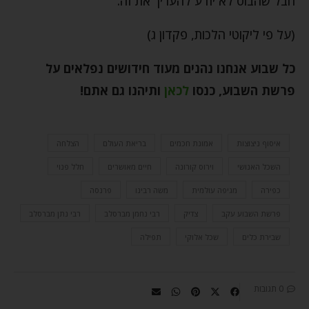
חבל שהבוס לא יודע להעריך את זה.
(על פי ליקוטי הלכות, פקדון ג)
כל שבוע אנחנו נהנים מעוד חידושים נפלאים על
פרשת השבוע, כנסו
לכאן
ותיהנו גם אתם
!
איסוף ניצוצות
אמונת חכמים
בריאת העולם
הצלחה
השכל האנושי
וירוס קורונה
חיים מאושרים
חלל פנוי
כפירה
מגיפה עולמית
משה רבינו
פרנסה
פרשת השבוע עקב
צדיק
רבי נחמן מברסלב
רבי נתן מברסלב
שבירת כלים
שכל אלוקי
תפילה
0 תגובות