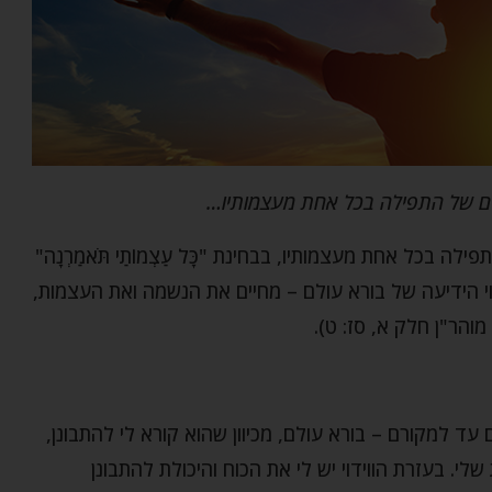
ים של התפילה בכל אחת מעצמותיו…
 בכל אחת מעצמותיו, בבחינת "כָּל עַצְמוֹתַי תֹּאמַרְנָה"
בוי הידיעה של בורא עולם – מחיים את הנשמה ואת העצמות,
וטי מוהר"ן חלק א, סז: ט).
עד למקורם – בורא עולם, מכיוון שהוא קורא לי להתבונן,
י. בעזרת הווידוי יש לי את הכוח והיכולת להתבונן