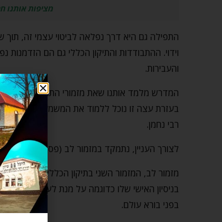
מציפות אותנו חר
התפילה גם היא דרך נפלאה לביטוי עצמי זה, תוך ש
וידוי. ההתבודדות והתיקון הכללי גם הם הזדמנות נ
והעבירות.
המדרש מלמד אותנו שאת מזמורי התהילים אנו צריכ
בעזרת עצה זו נוכל ללמוד את המשמעות העמוקה יות
רבי נחמן.
לצורך העניין, נתמקד במזמור לב (פסוק ג) במילה
עֲ
מזמור לב, המזמור השני בתיקון הכללי, מראה את 
בניסיון האישי שלו כדוגמה על מנת לעורר אותנו, ר
בפני בורא עולם.