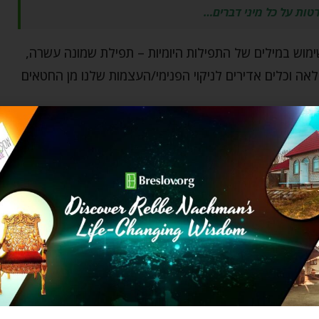
טות על כל מיני דברים…
ימוש במילים של התפילות היומיות – תפילת שמונה עשרה,
פלאה וכלים אדירים לניקוי הפנימי/העצמות שלנו מן החטאים
ים לקרוא ולהרהר בהם (על פי מדרש שוחר טוב א, ח).
ר של מילים ופסוקים נבחרים של התיקון הכללי שגילה לנו
צָמָי
– העצמות שלי ונבין את המשמעות שלה.
תקווה והסליחה לכל מי שמבקש אותה. דוד המלך משתמש
גשית ושכלית, להשתלט על אתגר ומשימת הווידוי והחרטה