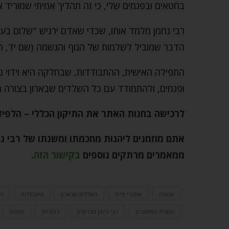
בחטאים ובפגמים שלי, כי זה תהליך אמיתי שמורי
רבי נחמן מלמד אותו, שכדי שאדם ירגיש "שלום בעצמ
הדבר שמוביל לשלמות של הגוף והנשמה (שם יד, ח-
התפילה האישית, ההתבודדות, שבחלקה היא וידוי נ
ופגמים, ולהתמודד עם כל השלדים שבארון בצורה הכ
לרכישה בחנות האתר את התיקון הכללי – הלפי
אתם מוזמנים ליהנות מחכמתו ומשנתו של רבי 
ממאמרים מרתקים נוספים
בקישור הזה
.
אמונה
אתגרי חיים
השלדים שבארון
התבודדות
וי
עשרת המזמורים
רבי נחמן מברסלב
רוחניות
שמחה