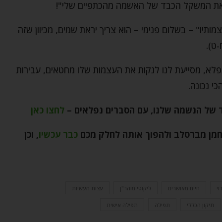
ד את המשקל הכבד של האשמה מהכתפיים שלי"!
ותיו" – בשלום פנימי – הוא צריך יראת שמים, מכיוון שזה
ט).
פלא, מסייעת לנו לנקות את העצמות שלו מחטאים, עבירות
י נכונה.
ד של הנשמה שלנו, עם הסברים נפלאים –
לחצו כאן
נחמן מברסלב ולהפוך אותה לחלק מכם
כבר עכשיו
, וכן
דוי
חיים מאושרים
ליקוטי מוהר"ן
עצות מעשיות
תיקון הכללי
תפילה
תפילה אישית