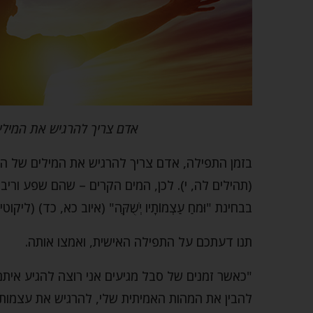
אדם צריך להרגיש את המיל
בזמן התפילה, אדם צריך להרגיש את המילים של התפילה
(תהילים לה, י). לכן, המים הקרים – שהם שפע ורי
בבחינת "וּמֹחַ עַצְמוֹתָיו יְשֻׁקֶּה" (איוב כא, כד) (ליק
תנו דעתכם על התפילה האישית, ואמצו אותה.
"כאשר זמנים של סבל מגיעים אני רוצה להגיע איתם 
להבין את המהות האמיתית שלי, להרגיש את עצמות של