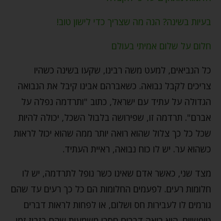
בעיות בשינה? הנה מה שצריך כדי לישון טוב!
חלום על שלום אמיתי בעולם
כל הנביאים, למעט משה רבינו, שקעו בשינה כשהיו
צריכים לקבל נבואה. כשאברהם אבינו קיבל את הנבואה
הגדולה על עתיד עם ישראל, כתוב "ותרדמה נפלה על
אברם". תרדמה זו, שפירושה בלבול השכל, יכולה להיות
שכל כל כך צלול שהוא רואה יותר ממה שהוא יכול לראות
כשהוא ער. יש לו כוח נבואה, ראיית העתיד.
מצד שני, כאשר אדם שאינו כשר נופל לתרדמה, יש לו
חלומות רעים. לפעמים החלומות הם כל כך רעים עד שהם
גורמים לו לעבירות חס ושלום, או לפחות לראות דברים
טיפשיים. הוא רואה דברים חסרי משמעות שהם בזבוז זמן.