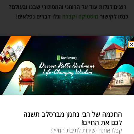
רוצים לגלות עוד על הרוחני והמסתורי שבנו ובעולם?
כנסו לקישור
מיסטיקה וקבלה
וגלו דברים נפלאים!
אמונה
בלבולים
חלומות
חלומות טובים
ליקוטי מוהר"ן
מלאך טוב
מלאך רע
מלאכים
סבל וייסורים
ספר שיח הנשמה
עצות מעשיות
פרנסה
רבי נחמן מברסלב
רוחניות וקבלה
שינה
שכל עליון
שמחה
תרדמה רוחנית
0 תגובות
החכמה של רבי נחמן מברסלב תשנה
ZVI ARYEH ROSENFELD
לכם את החיים!
The 11th of Kislev is the yahrzeit
קבלו אותה ישירות לתיבת המייל!