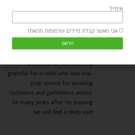
of Rabbi Zvi Aryeh Rosenfeld Z"L.
אימייל
He brought many to the
teachings of Rabbeinu Zal. He
אני מאשר קבלת מיילים ופרסומות מהאתר
enriched every mitzva and every
הירשם
nuance of kedusha with down-to-
earth excitement, total faith and
bitachon. We are sincerely
grateful for a rabbi who was one-
stop source for amazing
ruchnious and gashmious advice.
So many years after his passing
we still feel a deep void.