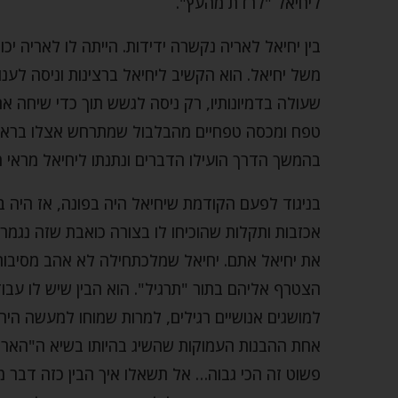
ליחיאל "לרדת מהעץ".
בין יחיאל לאריה נקשרה ידידות. הייתה לו לאריה יכ
משל יחיאל. הוא הקשיב ליחיאל ברצינות וניסה לענו
שעולה בדמיונותיו, רק ניסה לגשש תוך כדי שיחה אח
טפח ומכסה טפחיים מהבלבול שמתרחש אצלו בראש. 
בהמשך הדרך הועילו הדברים ונתנתו ליחיאל מראי מקו
בניגוד לפעם הקודמת שיחיאל היה בפונה, אז היה 
אכזבות ותקלות שהוכיחו לו בצורה כואבת שזה נגמר.
את יחיאל אתם. יחיאל שמלכתחילה לא אהב מסיבות
הצטרף אליהם בתור "תרגיל". הוא הבין שיש לו עבוד
למושגים אנושיים רגילים, למרות שמוחו למעשה היה 
אחת ההבנות העמוקות שהשיג בהיותו בשיא ה"הארה"
פשוט זה הכי גבוה… אל תשאלו איך הבין כזה דבר מ