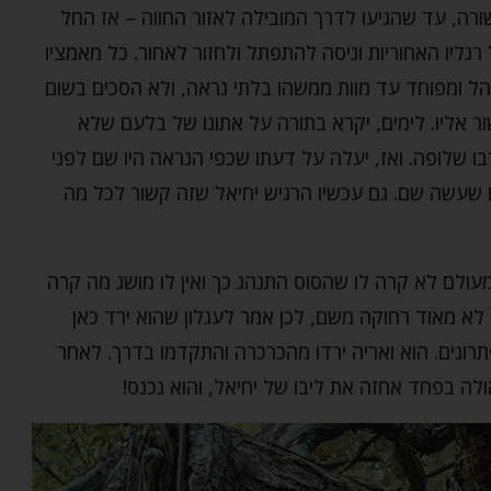
ה, עד שהגיעו לדרך המובילה לאזור החווה – אז החל
ליו האחוריות וניסה להתפתל ולחזור לאחור. כל מאמציו
בהל ומפוחד עד מוות ממשהו בלתי נראה, ולא הסכים בשום
 אליו. לימים, יקרא בתורה על אתונו של בלעם שלא
שלופה. ואז, יעלה על דעתו שכפי הנראה היו שם לפני
 שעשה שם. גם עכשיו הרגיש יחיאל שזה קשור לכל מה
עולם לא קרה לו שהסוס התנהג כך ואין לו מושג מה קרה
לא מאוד רחוקה משם, לכן אמר לעגלון שהוא ירד כאן
פתרונים. הוא ואריה ירדו מהכרכרה והתקדמו בדרך. לאחר
ה בפחד אחזה את ליבו של יחיאל, והוא נכנס!