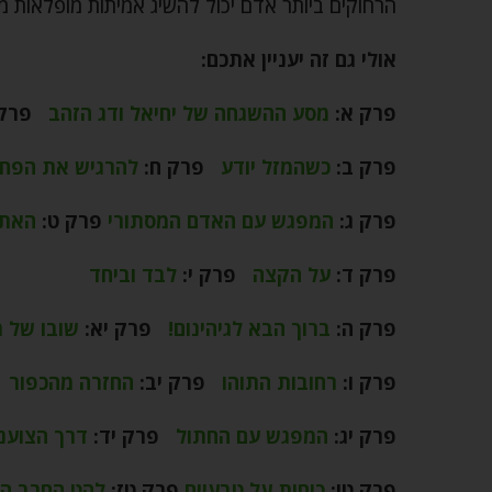
הרחוקים ביותר אדם יכול להשיג אמיתות מופלאות מ
אולי גם זה יעניין אתכם:
פרק א:
מסע ההשגחה של יחיאל ודג הזהב
פרק 
פרק ב:
כשהמזל יודע
פרק ח:
להרגיש את הפחד
פרק ג:
המפגש עם האדם המסתורי
פרק ט:
האתג
פרק ד:
על הקצה
פרק י:
לבד וביחד
פרק ה:
ברוך הבא לגיהינום!
פרק יא:
שובו של מ
פרק ו:
רחובות התוהו
פרק יב:
החזרה מהכפור
פרק יג:
המפגש עם החתול
פרק יד:
דרך הצוענ
פרק טו:
כוחות על טבעיים
פרק טז:
להט החרב ה