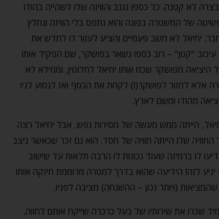
רה לא קטנה. כל כספו נגנב והוויזה שלו לשהייה בהודו
פשיטה של המשטרה בפונה והוא נתפס בלי הוויזה ונחלץ
בר. יחיאל לא חשב פעמיים והציע לעזור לו לחדש את
ו עיכוב "קטן" – רוב כספו נשאר בפושקר, שם הפקיד אותו
 היציאה מפושקר שכח אותו יחיאל לחלוטין, וממילא לא
ירה אלא לחזור לפושקר(!) לקחת את הכסף ואז לנסוע לניו
ציאה מהודו ומשם לארץ.
יאל, הייתה ממש מעשה של מסירות נפש, אבל יחיאל רצה
חוויה שלו הייתה חוויה של חסד. הוא גם זכר שכאשר ניצב
דיעו לו ברמיזה שעוד נכונות לו הרבה תלאות עד שישוב
 יגיע לזה! הידיעה שהוא בדרך למטרה מרוממת חיזקה אותו
המציאות (ויותר נכון – ההשגחה) מציבה לפניו.
יד שכרו את שירותיו של בעל כרכרה שייקח אותם לחווה.