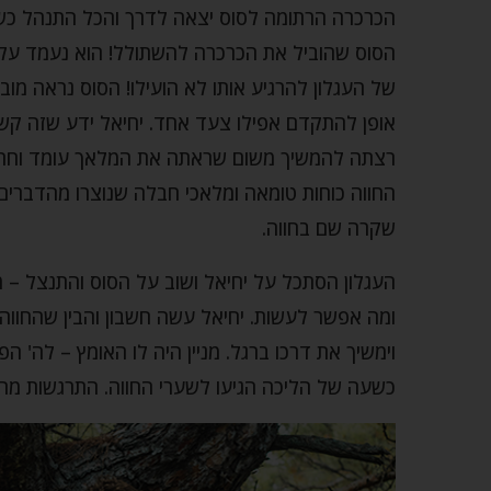
הכרכרה הרתומה לסוס יצאה לדרך והכל התנהל כשור
הסוס שהוביל את הכרכרה להשתולל! הוא נעמד על רג
של העגלון להרגיע אותו לא הועילו! הסוס נראה מו
אופן להתקדם אפילו צעד אחד. יחיאל ידע שזה קשור
רצתה להמשיך משום שראתה את המלאך עומד וחרבו 
החווה כוחות טומאה ומלאכי חבלה שנוצרו מהדברים
שקרה שם בחווה.
העגלון הסתכל על יחיאל ושוב על הסוס והתנצל – מ
ומה אפשר לעשות. יחיאל עשה חשבון והבין שהחווה 
וימשיך את דרכו ברגל. מניין היה לו האומץ – לה' ה
כשעה של הליכה הגיעו לשערי החווה. התרגשות מהול