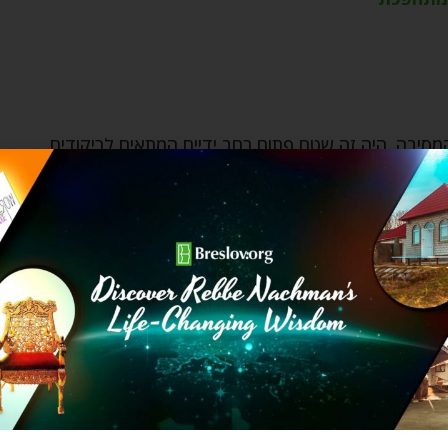
המסיבה. היה זה שטח פתוח רחב ידיים המתאים לריקודים.
סי הכניסה של הבאים. השומר ביקש מכל נכנס להושיט
אליו ונכנס בלא החותמת. המסיבה החלה ויחיאל לא הצליח
לשטח הריקודים למקום בו היו פזורים סלעים, וישב על
יט לחזור לאזור הריקודים. הוא התקרב לרחבה אבל אז
תננים" אורחים שלא שילמו על ההשתתפות במסיבה. יחיאל
 מעט לשבת על הסלעים, אבל ההודי לא הבין או לא רצה
א לא חתומה בחותמת הדיו… כל וויכוחיו של יחיאל לא הועילו
ה. הייתה זו השפלה גדולה מדי בשביל יחיאל שהתרגל
י בזעם שלא הכיר, ההודי שנבהל מעוצמת כעסו של יחיאל