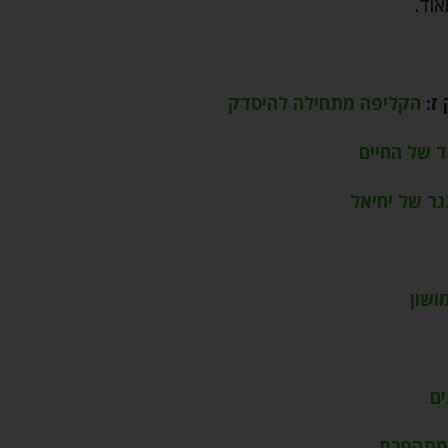
אוד.
ז:
הקליפה מתחילה להיסדק
 של החיים
ר של יחיאל
ושון
ים
מתהפכת