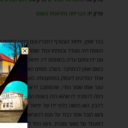
פרק יז:
הבריחה מזרועות השטן
בכל אופן, יחיאל הצטרף לחבריו והם הגיעו למקום 
השטח היה מגודר ובפתחו עמד שומר שבדק את כרטי
את ידו וחתם עליה בחותמת דיו. יחיאל לא התייחס 
בשום אופן להתחבר. בשלב מסוים הוא יצא אל מחוץ 
אחד הסלעים לעסוק במחשבותיו. כעבור זמן מה החל
עצר אותו שומר הודי, שהסתובב לראות אם לא "מס
ניסה להסביר לו שהוא היה בשטח המסיבה ורק יצא
להבין. הוא החווה כלפי ידו של יחיאל והראה לו שהי
והוא הובל אחר כבוד על מנת להוציאו משטח המסיב
למעמד של מואר ומנהיג, והוא החל לצעוק על ההוד