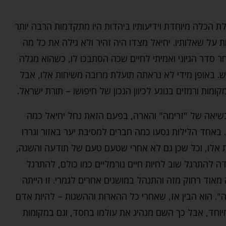
ולת הכלה מיוחדת וידיעותיו ביהדות היו מתקדמות הרבה יותר
ת על שאלותיו. יחיאל מצדו היה זהיר ולא גילה את כל מה
ר סדר הגיוני ואמיתי לחיים שכה הסתבכו לו, כשהוא מגלה
באופן מידי לא נראתה תועלת מרובה משיחות אלו, אבל
מות ורמזים בנוגע לכיוון הנכון של חיפושו – תורת ישראל.
בשיאה של "זרימה" והארה, בפעם הזאת נחל יחיאל כמה
 באחד הלילות נסעו כמה חברים למסיבת יער באזור וגררו
 אלו, וכל שכן גם לא אחרי שטעם טעם של תודעה והשגה,
ה להתרגל שוב לחיות חיים נורמליים כמו כולם, להתרגל
מאוד רחוק מזה והתנהל במושגים אחרים לגמרי. זו הייתה
. הוא הבין אז, שאחרי כל ההארות וההשגות – להיות אדם
יוחד, אבל כך השם מנהיג את עולמו בחסד, וגם במקומות