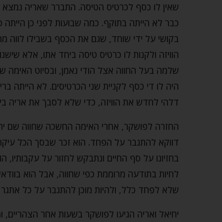
שאין לו כסף לכרטיס הטיסה. התברר שאריה נמצא בצ
כבר לא הייתה בתוקף. כמה שבועות לפני כן הייתה 
בקושי על ידי שוחד, שגם את הכסף בשבילו לווה מח
הוויזה ולקנות לו כרטיס טיסה ביחד אתו, אלא שישנ
שלמה בעל החווה אצל הודי נאמן, ובסיוט האימה של
היה לו די כסף לקניית שני הכרטיסים. לא הייתה בר
דלהי לחדש את הוויזה, כדי שלא לסבך את אריה בי
החזרה לפושקר, אחרי האימה החשכה שחווה שם יח
דווקא להתגבר על הפחד. הוא זכר שבסך הכל עיקר ה
בחזיונו על סף החיים ונתבקש לחזור על עקבותיו, הו
לחיות בתודעה מרוממת כפי שחווה, אבל הוא בוודאי
שלא לפחד כלל, ולהיות מוכן להתגבר על כל אתגר ש
יחיאל ואריה הגיעו לפושקר בשעות אחר הצהריים, ומ