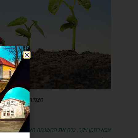
מצמיח קרן ישועה – 
בתמונה: תה
אבא רחמן ויקר, גלה את ההשגחה האלוקית והשמימ