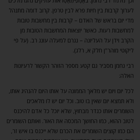
וכך מלמד רבי נחמן: באַמְפִיתֵאַטְראוֹת עתיקים נהגו מלכים
לערוך קרבות בין חיות פרא לבין טרפן. קרוב דומה מתנהל
מדי יום בראש של האדם – קרבות בין מחשבות טובות
למחשבות רעות. כאשר יוצאות המחשבות הטובות מן
הקרב וידן על העליונה – נגרם למעלה עונג רב. (על פי
ליקוטי מוהר"ן חלק א, רלג).
רבי נחמן מסביר גם קטע מספר הזוהר הקשור לרעיונות
האלה:
לכל יום ויום יש מלאך הממונה על אותו היום להנהיג אותו,
ולא תמצא יום שאין בו טוב. וכל יום יש לו מלאכים
השומרים אותו כגדר מבחוץ, שלא יוכל כל אדם להיכנס
לטוב ההוא, כמו החושך המכסה את האור. ואותם השומרים
הם כמו קוצים השומרים את הכרם שלא ייכנס בו איש זר,