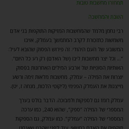
תמחזרו מחשבות טובות
השבת והמחשבה
רבי נחמן מלמד שהמחשבות המזיקות התוקפות בני אדם
משמשות כתזכורת לקרב המתמשך בעמלק, אויבו
המשובע של העם היהודי. זה פירוש הפסוק שהובא לעיל:
"… וכל יצר מחשבות ליבו (של האדם) רק רע כל היום".
האותיות הסופיות של ארבע המילים האחרונות בפסוק
יוצרות את המילה – עמלק. מחשבות מלאות זימה ורשע
מייצגות את העמלק הפנימי (ליקוטי הלכות, מנחה ז, יט).
עמלק רומז גם לספקות ולמבוכה. הדבר בולט בערך
המספרי של המילה "ספק", שהוא 240, כמו ערכה
המספרי של המילה "עמלק". כמו עמלק, גם הספקות
תוקפים את האדם בחשאי. עוד לפני שהבנו שאנחנו