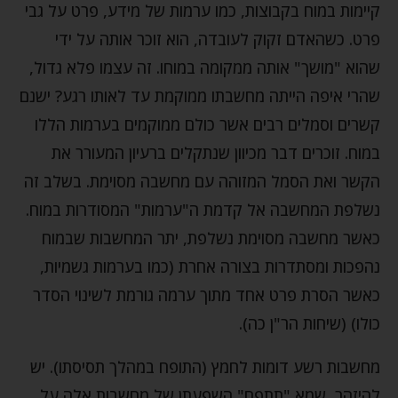
קיימות במוח בקבוצות, כמו ערמות של מידע, פרט על גבי
פרט. כשהאדם זקוק לעובדה, הוא זוכר אותה על ידי
שהוא "מושך" אותה ממקומה במוחו. זה עצמו פלא גדול,
שהרי איפה הייתה מחשבתו ממוקמת עד לאותו רגע? ישנם
קשרים וסמלים רבים אשר כולם ממוקמים בערמות הללו
במוח. זוכרים דבר מכיוון שנתקלים ברעיון המעורר את
הקשר ואת הסמל המזוהה עם מחשבה מסוימת. בשלב זה
נשלפת המחשבה אל קדמת ה"ערמות" המסודרות במוח.
כאשר מחשבה מסוימת נשלפת, יתר המחשבות שבמוח
נהפכות ומסתדרות בצורה אחרת (כמו בערמות גשמיות,
כאשר הסרת פרט אחד מתוך ערמה גורמת לשינוי הסדר
כולו) (שיחות הר"ן כה).
מחשבות רשע דומות לחמץ (התופח במהלך תסיסתו). יש
להיזהר, שמא "תתפח" השפעתן של מחשבות אלה על