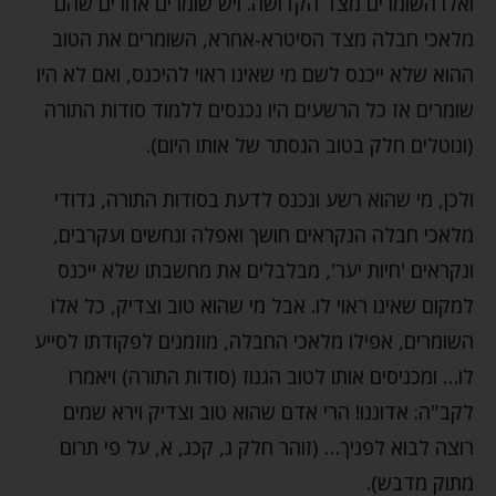
ואלו השומרים מצד הקדושה. ויש שומרים אחרים שהם
מלאכי חבלה מצד הסיטרא-אחרא, השומרים את הטוב
ההוא שלא ייכנס לשם מי שאינו ראוי להיכנס, ואם לא היו
שומרים אז כל הרשעים היו נכנסים ללמוד סודות התורה
(ונוטלים חלק בטוב הנסתר של אותו היום).
ולכן, מי שהוא רשע ונכנס לדעת בסודות התורה, גדודי
מלאכי חבלה הנקראים חושך ואפלה ונחשים ועקרבים,
ונקראים 'חיות יער', מבלבלים את מחשבתו שלא ייכנס
למקום שאינו ראוי לו. אבל מי שהוא טוב וצדיק, כל אלו
השומרים, אפילו מלאכי החבלה, מוזמנים לפקודתו לסייע
לו… ומכניסים אותו לטוב הגנוז (סודות התורה) ויאמרו
לקב"ה: אדוננו! הרי אדם שהוא טוב וצדיק וירא שמים
רוצה לבוא לפניך… (זוהר חלק ג, קכג, א, על פי תרום
מתוק מדבש).