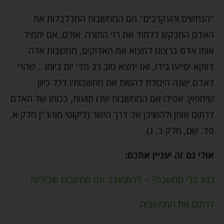
"הנחשים והעקרבים" הם המחשבות המבלבלות את
האדם המבקש ללמוד את רזי התורה. אולם, אם יתמיד
אותו אדם ברצונו למצוא את האלוקים, מחשבות אלה
דווקא יסייעו בידו, ואז ימצא טוב רב מדי יום ביומו… שהרי
לאדם ישנה היכולת להטות את מחשבותיו לכל כיוון
שיחפוץ. אפילו אם המחשבות שלו תועות, בכוחו של האדם
לרתום אותן ולהשיבן אל דרך הישר (ליקוטי מוהר"ן חלק א,
פד. שם, חלק ב, ג).
אולי גם זה יעניין אתכם:
רגע בלי מחשבה? – להתמודד עם מחשבות שליליות
לרתום את המחשבות