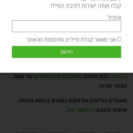
ידי ניהול מלחמה ישירה – נענוע ראשו, התמודדות עם
קבלו אותה ישירות לתיבת המייל!
הנושא וכו'. אולם, אין בכך תועלת של ממש, שכן
אימייל
המחשבות מתחזקות כפי הנראה ביחס ישר למרץ המושקע
במלחמה נגדן. הרבה יותר יעיל להסיט את המחשבה אל
אני מאשר קבלת מיילים ופרסומות מהאתר
עבר נושאים אחרים. ההתרכזות בנושא נבחר תקל על
המאמץ להתגבר על מחשבות רעות (שם חלק א, עב:ד).
הירשם
(המאמר מבוסס על דברי המחבר בספרו
אנטומיה של
הנשמה
.
כנסו ותיהנו
מהמבצעים המיוחדים
של חנות
האתר שלנו
).
מאמרים נפלאים ומרתקים נוספים בנושא צמיחה
אישית תמצאו
בקישור הזה
.
אתגרי חיים
חיים מאושרים
ליקוטי מוהר"ן
מחשבות חיוביות