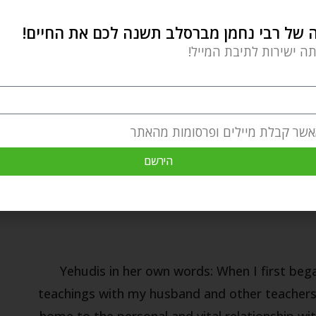
ר"ן חלק ב, מח).
של רבי נחמן מברסלב תשנה לכם את החיים!
ה אישית תמצאו
בקישור הזה
.
תה ישירות לתיבת המייל!
רים
מניעות
עבודת השם
עצות מעשיות
צמיחה אישית
אשר קבלת מיילים ופרסומות מהאתר
הירשם
Yehudis in her own words: When I first be
teachings with my husband and other teachers,
home to the personal and vital relationship wit