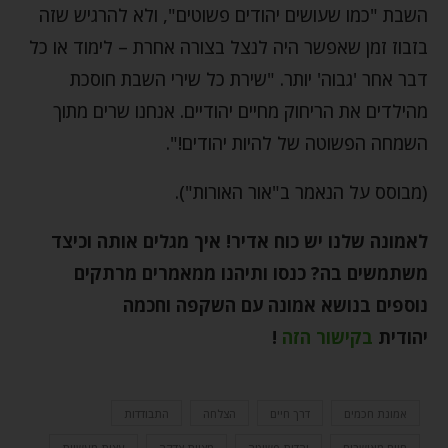
השבת "כמו שעושים יהודים פשוטים", ולא להרגיש שזה
בזבוז זמן שאפשר היה לנצל בצורה אחרת – לימוד או כל
דבר אחר 'גבוה' יותר. "שירת כל שירי השבת חוסכת
מהילדים את הריחוק מחיים יהודיים. אנחנו שרים מתוך
השמחה הפשוטה של להיות יהודים!".
(מבוסס על הנאמר ב"אור האורות").
לאמונה שלנו יש כוח אדיר! איך מגלים אותה וכיצד
משתמשים בה? כנסו ותיהנו ממאמרים מרתקים
נוספים בנושא אמונה עם השקפה וחכמה
יהודית
בקישור הזה
!
אמונת חכמים
דרך חיים
הצלחה
התבודדות
חיים מאושרים
יהדות פשוטה
מצוות צדקה
עצות מעשיות