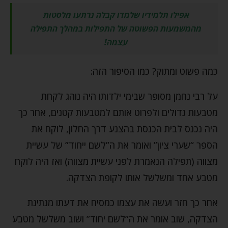
אפילו תלמידיו שלמדו קבלה נרתעו מלסטות
מהמשמעות הפשוטה של התפילות במהלך התפילה
עצמה!
כמה פשוט ומתוק? כמו הסיפור הזה:
על רבי נחמן מסופר שבימי ילדותו היה נוהג לקחת
מטבעות גדולים ולפרוט אותם למטבעות קטנים, אחר כך
היה נכנס לבית הכנסת בהצנע דרך החלון, לוקח את
הספר “שערי ציון” ואומר את ה”לשם ייחוד” של עשיית
מצווה (תפילה הנאמרת לפני עשיית מצווה) ואז היה לוקח
מטבע אחד ומשלשל אותו לקופת הצדקה.
אחר כך חזר ועשה את עצמו כמסיח את דעתו מנתינת
הצדקה, שוב אומר את ה”לשם יחוד” ושוב משלשל מטבע