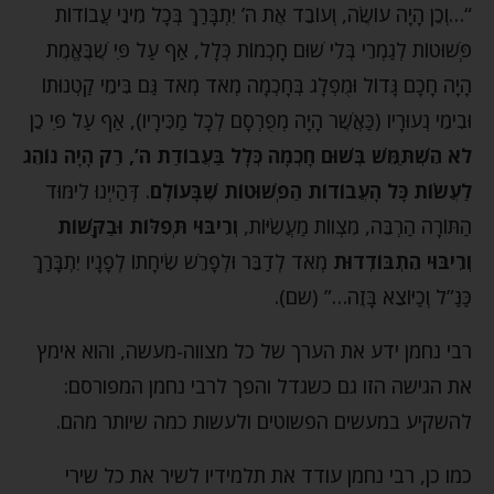
“…וְכֵן הָיָה עוֹשֶׂה, וְעוֹבֵד אֶת ה’ יִתְבָּרַךְ בְּכָל מִינֵי עֲבוֹדוֹת
פְּשׁוּטוֹת לְגַמְרֵי בְּלִי שׁוּם חָכְמוֹת כְּלָל, אַף עַל פִּי שֶׁבֶּאֱמֶת
הָיָה חָכָם גָּדוֹל וּמֻפְלָג בְּחָכְמָה מְאֹד מְאֹד גַּם בִּימֵי קַטְנוּתוֹ
וּבִימֵי נְעוּרָיו (כַּאֲשֶׁר הָיָה מְפֻרְסָם לְכָל מַכִּירָיו), אַף עַל פִּי כֵן
לֹא הִשְׁתַּמֵּשׁ בְּשׁוּם חָכְמָה כְּלָל בַּעֲבוֹדַת ה’, רַק הָיָה נוֹהֵג
לַעֲשׂוֹת כָּל הָעֲבוֹדוֹת הַפְּשׁוּטוֹת שֶׁבָּעוֹלָם
. דְּהַייְנוּ לִימּוּד
הַתּוֹרָה הַרְבֵּה, מִצְווֹת מַעֲשִׂיּוֹת,
וְרִיבּוּי תְּפִלּוֹת וּבַקָּשׁוֹת
וְרִיבּוּי הִתְבּוֹדְדוּת
מְאֹד לְדַבֵּר וּלְפָרֵשׁ שִׂיחָתוֹ לְפָנָיו יִתְבָּרַךְ
כַּנַּ”ל וְכַיּוֹצֵא בָּזֶה…” (שם).
רבי נחמן ידע את הערך של כל מצווה-מעשה, והוא אימץ
את הגישה הזו גם כשגדל והפך לרבי נחמן המפורסם:
להשקיע במעשים הפשוטים ולעשות כמה שיותר מהם.
כמו כן, רבי נחמן עודד את תלמידיו לשיר את כל שירי