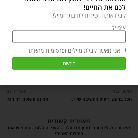
with G-d that I’d always sought.
לכם את החיים!
Today, a large part of my
קבלו אותה ישירות לתיבת המייל!
inspiration comes from helping
אימייל
other Jewish women discover
their own spiritual potential
אני מאשר קבלת מיילים ופרסומות מהאתר
through the meaningful teachings
of Breslov Chassidut.
הירשם
מאמר הבא
מאמר קודם
הכל בראש: דפוס החשיבה שלי בעשרת ימי תשובה
אמונה פשוטה, זה הכל
מאמרים קשורים
מעשיות ומשלים מרבי נחמן מברסלב – העני והיהלום – החיפוש אחר
היהלום האמיתי