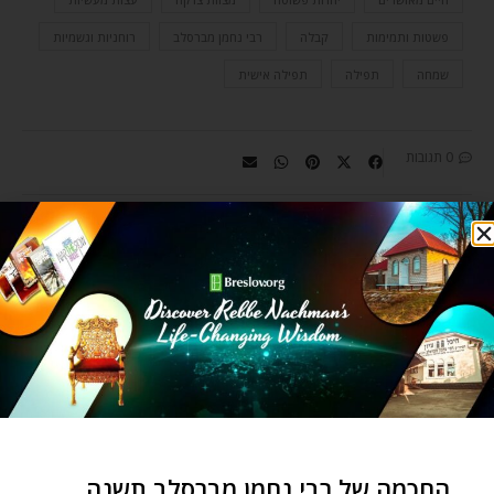
פשטות ותמימות
קבלה
רבי נחמן מברסלב
רוחניות וגשמיות
שמחה
תפילה
תפילה אישית
0 תגובות
YEHUDIS GOLSHEVSKY
Yehudis in her own words: When I
first began learning Rebbe
Nachman’s teachings with my
husband and other teachers, I felt
as though I had come home to
the personal and vital relationship
החכמה של רבי נחמן מברסלב תשנה