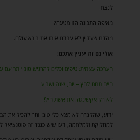
לנצח.
מאיפה התכונה הזו מגיעה?
מהדם שעדיין לא עבדנו איתו את בורא עולם.
אולי גם זה יעניין אתכם:
הערכה עצמית: טיפים וכלים להרגיש טוב יותר עם ע
חיים תחת לחץ – יום, שנה ושבוע
לא רק אקשינגה, את אשת חיל!
ידוע, שהקב"ה לא מצא כלי טוב יותר להכיל את הב
למחלוקת ולמלחמה, דעו שיש כנגד זה פוטנציאל לע
"יֵשׁ מִידַּת נִיצָּחוֹן וּמַחֲלֹוקֶת וּמִלְחָמָה. וּמֵהֵיכָן בָּא מִידָּה 