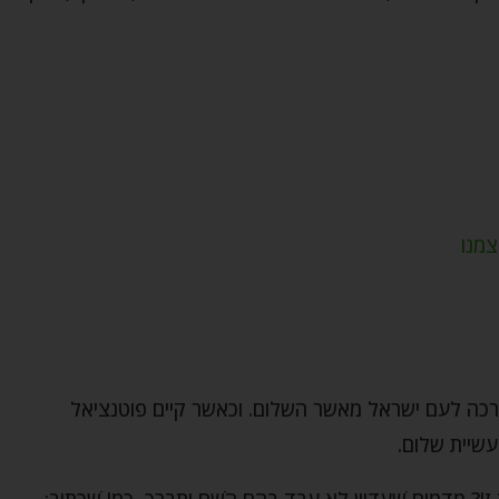
צמנו
רכה לעם ישראל מאשר השלום. וכאשר קיים פוטנציאל
שיית שלום.
זוֹ? מִדָּמִים שֶׁעֲדַיִין לֹא עָבַד בָּהֶם הַשֵּׁם יִתְבָּרַךְ, כְּמוֹ שֶׁכָּתוּב: