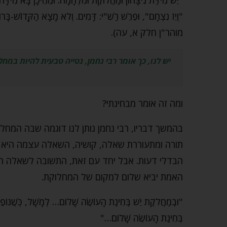
"וְיֵז נִצְחָם", וּפֵרֵשׁ רַשִׁ"י: דָּמִים. וְלֹא מָצָא הַקָּדוֹשׁ-בָּרו
מוהר"ן חלק א, עה).
יש לנו, כך אומר רבי נחמן, נטייה טבעית להיות במ
ומה זה אומר מבחינתי?
בהמשך דבריו, רבי נחמן נותן לנו דוגמה שבה המחל
תורה ומתעוררת שאלה, קושיה, השאלה עצמה היא סו
הבדלי דעות. אבל יחד עם זאת, התשובה לשאלה היא
האמת יביא שלום למקום של המחלוקת.
"וּבְמַחֲלֹקֶת יֵשׁ בְּחִינַת הָעוֹשֶׂה שָׁלוֹם… לְמָשָׁל, כְּשֶׁנּוֹפ
בְּחִינַת הָעוֹשֶׂה שָׁלוֹם…"