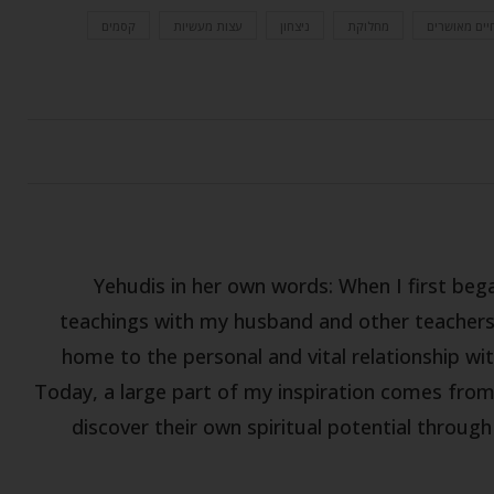
יים מאושרים
מחלוקת
ניצחון
עצות מעשיות
קסמים
Yehudis in her own words: When I first be
teachings with my husband and other teachers,
home to the personal and vital relationship wit
Today, a large part of my inspiration comes fro
discover their own spiritual potential throug