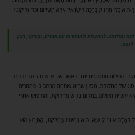
ּךְ-הוּא כְּלִי מַחֲזִיק בְּרָכָה לְיִשְׂרָאֵל אֶלָּא הַשָּׁלוֹם וְכוּ" (ליקוטי
חלוקת ומלחמה, להתעמת ולהתחרות עם אחרים, ובעיקר, רצון
לנצח.
וקת והשלום מתכנסים יחד. כאשר שני אנשים לומדים ביחד
ג של מחלוקת, מכיוון שהיא פותחת מרחב בו מתחרים
 עשיית השלום במקום בו יש מחלוקת, והחיפוש אחרי
ֵל לְאָדָם אֵיזֶה קֻושְׁיָא, הוּא בְּחִינוֹת מַחֲלֹקֶת, וְהַתֵּירוּץ הוּא