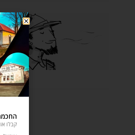
החכמה 
קבלו או