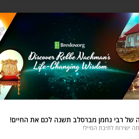
חברה והשקפה
מריחים את זה?
Davy Dombrowsky
by
יולי 19, 2020
היום יותר מתמיד, ובמיוחד בתקופה של שלושת
השבועות, אנחנו צריכים לראות את תמרור ה'עצור'
של רבי נחמן מברסלב תשנה לכם את החיים!
תה ישירות לתיבת המייל!