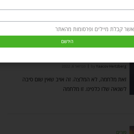
עליו שנים רבות אחרי אותו
אשר קבלת מיילים ופרסומות מהאתר
הירשם
פשוט ועמוק
מלחמה בעמלק – פרשת השבוע תצווה שבת זכור
Yaacov Hertzberg
by
פברואר 6, 2022
זאת מלחמה, לא המלצה. זה אויב שאין שום סיבה
לשנאה שלו כלפינו. זו מלחמה
פורים