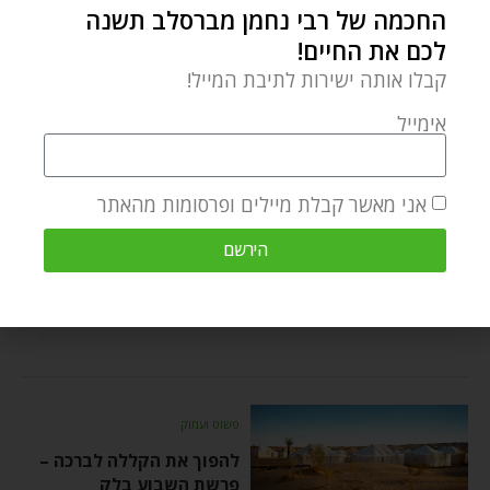
החכמה של רבי נחמן מברסלב תשנה
לכם את החיים!
פשוט ועמוק
קבלו אותה ישירות לתיבת המייל!
כוח הבחירה החופשית –
אימייל
פרשת השבוע בלק
Yossi Katz
by
יוני 25, 2023
אני מאשר קבלת מיילים ופרסומות מהאתר
הפה שלנו הוא הנשק הסודי
שלנו – כאשר מדברים עם
הירשם
אלוקים אנחנו מגיעים
למדרגות
פשוט ועמוק
להפוך את הקללה לברכה –
פרשת השבוע בלק