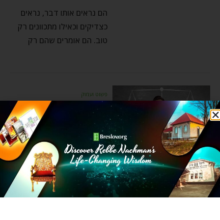
הם נראים אותו דבר, נראים
כצדיקים וכאילו מתכוונים רק
טוב. הם אומרים שהם רק
פשוט ועמוק
בדרך שבן אדם בוחר ללכת
– פרשת השבוע בלק
Refael Kramer
by
יוני 25, 2023
אומרים שבדרך שבה אדם
בוחר ללכת מוליכים אותו, וגם
אם משמים מנסים למנוע
ממנו