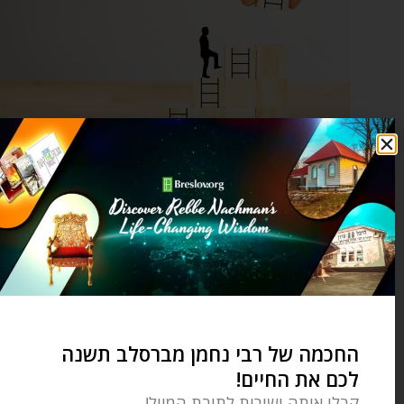
שום דבר לא מובן מאליו, הכל תוצאה של ההתקדמות שלך!
"וְעַתָּה רְאֵה וְהָבֵן" ממשיך רבי נחמן ואומר לנו, "אֵיךְ יְבַלְבֵּל
אֶת הָאָדָם עִנְיָן הַנַּ"ל, וְכִי יֵשׁ לוֹ לְהִתְרַעֵם עַל שֶׁלֹּא הָיָה לוֹ
נֵס כְּמוֹ לַכֹּהֵן הַגָּדוֹל בְּיוֹם הַכִּפּוּרִים, גַּם דַּע, שֶׁלִּפְעָמִים יֵשׁ
בְּאָדָם טֻמְאָה טְמוּנָה, שֶׁאֵין יוֹדְעִין לָהּ שׁוּם תִּיקּוּן, מֵחֲמַת
שֶׁהִיא טְמוּנָה וְנִסְתֶּרֶת בּוֹ, וְעַל כֵּן זֶהוּ טוֹבָה מַה שֶּׁאֵרַע לוֹ
החכמה של רבי נחמן מברסלב תשנה
כְּשֶׁמִּתְקָרֵב אֶל הַקְּדֻשָּׁה, כִּי יוֹצֵאת מִמֶּנּוּ הַטֻּמְאָה הַטְּמוּנָה
לכם את החיים!
הַנַּ"ל, כִּי אֲזַי כְּשֶׁיּוֹצֵאת, יְכוֹלִין לִמְצֹא לָהּ תִּיקּוּן, מַה שֶּׁאֵין כֵּן
קבלו אותה ישירות לתיבת המייל!