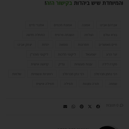
והמיוחדת שיש ביהדות
בקישור הזה
!
אברהם אבינו
אמונה
אמונת חכמים
אתגרי חיים
בורא עולם
הצלחה
השגחה פרטית
התחלה חדשה
חיים מאושרים
חסרונות
טומאה
יהדות
יצחק אבינו
יצר הרע
ישמעאל
ליקוטי הלכות
ליקוטי מוהר"ן
מקרה לילה
עצות מעשיות
צדיק
קדושה אישית
רבי נחמן מברסלב
רבי נתן מברסלב
רוחניות וגשמיות
שלמות
שמחה
תורה ומצוות
תפילה
תפילה אישית
0 תגובות