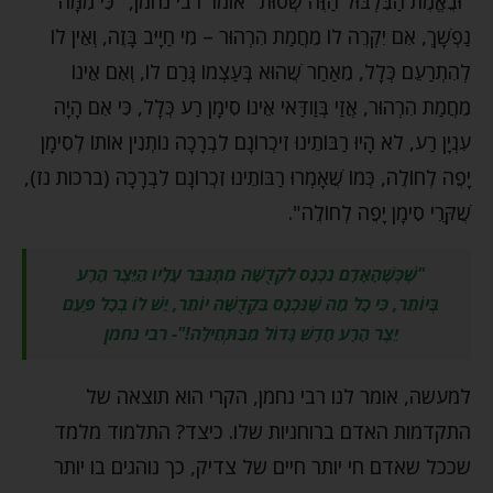
"וּבֶאֱמֶת הַבִּלְבּוּל הַזֶּה שְׁטוּת" אומר רבי נחמן, "כִּי מִמָּה
נַפְשָׁךְ, אִם יִקְרֶה לוֹ מֵחֲמַת הִרְהוּר – מִי חַיָיּב בָּזֶה, וְאֵין לוֹ
לְהִתְרַעֵם כְּלָל, מֵאַחַר שֶׁהוּא בְּעַצְמוֹ גָּרַם לוֹ, וְאִם אֵינוֹ
מֵחֲמַת הִרְהוּר, אֲזַי בְּוַודַּאי אֵינוֹ סִימָן רַע כְּלָל, כִּי אִם הָיָה
עִנְיָן רַע, לֹא הָיוּ רַבּוֹתֵינוּ זִיכְרוֹנָם לִבְרָכָה נוֹתְנִין אוֹתוֹ לְסִימָן
יָפֶה לְחוֹלֶה, כְּמוֹ שֶׁאָמְרוּ רַבּוֹתֵינוּ זִכְרוֹנָם לִבְרָכָה (ברכות נז),
שֶׁקֶּרִי סִימָן יָפֶה לְחוֹלֶה".
"שֶׁכְּשֶׁהָאָדָם נִכְנָס לִקְדֻשָּׁה מִתְגַּבֵּר עָלָיו הַיֵּצֶר הָרָע
בְּיוֹתֵר, כִּי כָל מַה שֶּׁנִּכְנָס בִּקְדֻשָּׁה יוֹתֵר, יֵשׁ לוֹ בְכָל פַּעַם
יֵצֶר הָרָע חָדָשׁ גָּדוֹל מִבַּתְּחִילָּה
!"- רבי נחמן
למעשה, אומר לנו רבי נחמן, הקרי הוא תוצאה של
התקדמות האדם ברוחניות שלו. כיצד? התלמוד מלמד
שככל שאדם חי יותר חיים של צדיק, כך נוהגים בו יותר