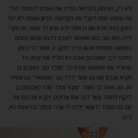
ולא רק, העיסוק בקדושה מחייב את האדם להתנער מכל
מה שמונע ממנו לקבל את הקדושה. מכיוון שאתה לא יכול
לתקן בעיה אלא אם כן אתה יודע שיש לך אותה, אז הקרי
לילה הוא טוב: הוא מאפשר לאדם לדעת שהוא מזוהם
בטומאה מסוימת שהוא צריך לתקן. זו, אומר רבי נחמן,
הסיבה לכך שאברהם אבינו לא הוליד את יצחק עד
שהוליד את ישמעאל קודם כל: "וַתֵּלֶד הָגָר לְאַבְרָם בֵּן
וַיִּקְרָא אַבְרָם שֶׁם בְּנוֹ אֲשֶׁר יָלְדָה הָגָר יִשְׁמָעֵאל" (בראשית
טז, טו), ואחר כך נאמר: "וַתַּהַר וַתֵּלֶד שָׂרָה לְאַבְרָהָם בֵּן
לִזְקֻנָיו לַמּוֹעֵד אֲשֶׁר דִּבֶּר אֹתוֹ אֱלוקים. וַיִּקְרָא אַבְרָהָם אֶת
שֶׁם בְּנוֹ הַנּוֹלַד לוֹ אֲשֶׁר יָלְדָה לּוֹ שָׂרָה יִצְחָק" (בראשית כא,
ב-ג).