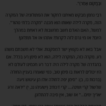
וּבְמָקוֹם אַחֵר)".
רבי נחמן מבקש מאיתנו לחקור את הפתולוגיה של המקרה
הזה, מקרה לילה שאותו הוא מכנה "מקרה בלתי טהור".
למשל, האם האדם חשב מחשבות לא ראויות במהלך
היום? אז מי גרם לזה לקרות? אתה! אז אל תתלונן!
אבל בואו לא נקפוץ ישר למסקנות. אולי לא חשבתם משהו
רע. מקרה כזה, המקרה לילה, הוא לא סימן רע בכלל. אם
בהגדרה של מקרה לילה היה דבר רע חכמינו לעולם לא
היו יכולים לראות בו סימן טוב, כפי שאמרו בעניין החולה
(ברכות נז, ב): "סימן יפה לחולה אלו הן עיטוש זיעה
שלשול קרי ושינה…. קרי דכתיב (ישעיהו נג, י) "יראה זרע
יאריך ימים…" אז שוב, אין סיבה להתלונן.