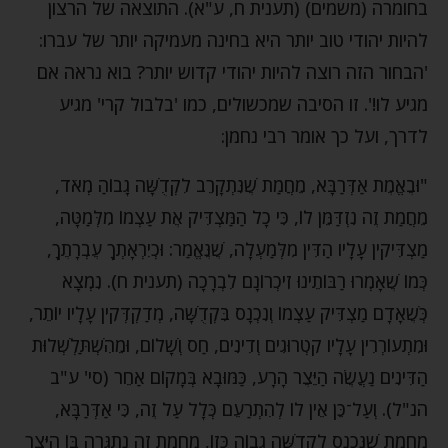
בחומרה (משמים) (תענית ח, ע"א). התוצאה של הרצון
להיות יהודי טוב יותר היא בחינה מעמיקה יותר של עברו:
'הבחור הזה רוצה להיות יהודי קדוש יותר? בוא נראה אם
מגיע לו!'. זו הסיבה שמכשולים, כמו 'בלבול קרי' מגיע
לדרך, ועל כך אומר רבי נחמן:
"וּבֶאֱמֶת אַדְּרַבָּא, מֵחֲמַת שֶׁנִּתְקָרֵב לִקְדֻשָּׁה גָבוֹהַ מְאֹד,
מֵחֲמַת זֶה נִזְדַּמֵּן לוֹ, כִּי כָל הַמַּצְדִּיק אֶת עַצְמוֹ מִלְּמַטָּה,
מַצְדִּיקִין עָלָיו הַדִּין מִלְּמַעְלָה, שֶׁנֶּאֱמַר: וּכְיִרְאָתְךָ עֶבְרָתֶךָ,
כְּמוֹ שֶׁאָמְרוּ רַבּוֹתֵינוּ זִיכְרוֹנָם לִבְרָכָה (תענית ח). נִמְצָא
כְּשֶׁאָדָם מַצְדִּיק עַצְמוֹ וְנִכְנָס בִּקְדֻשָּׁה, מְדַקְדְּקִין עָלָיו יוֹתֵר,
וּמִתְעוֹרְרִין עָלָיו קִטְרוּגִים וְדִינִים, חַס וְשָׁלוֹם, וּמֵהִשְׁתַּלְשְׁלוּת
הַדִּינִים נַעֲשֶׂה הַיֵּצֶר הָרָע, כַּמּוּבָא בְּמָקוֹם אַחֵר (סי' ע"ב
הנ"ל). וְעַל־כֵּן אֵין לוֹ לְהִתְרַעֵם כְּלָל עַל זֶה, כִּי אַדְּרַבָּא,
מֵחֲמַת שֶׁנִּכְנַס לִקְדֻשָּׁה גָבוֹהַ כָּזוֹ, מֵחֲמַת זֶה נִתְגָּרֶה בּוֹ הַיֵּצֶר