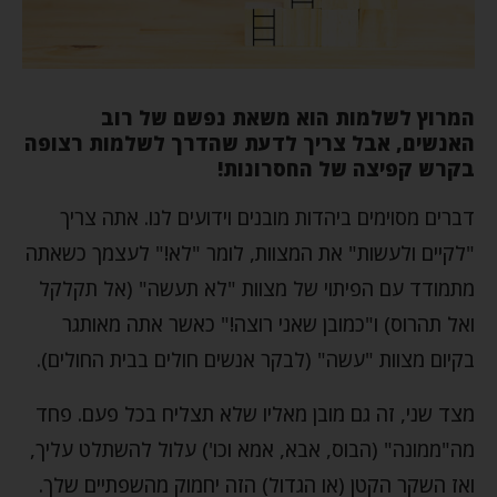
המרוץ לשלמות הוא משאת נפשם של רוב
האנשים, אבל צריך לדעת שהדרך לשלמות רצופה
בקרש קפיצה של החסרונות!
דברים מסוימים ביהדות מובנים וידועים לנו. אתה צריך
"לקיים ולעשות" את המצוות, לומר "לא!" לעצמך כשאתה
מתמודד עם הפיתוי של מצוות "לא תעשה" (אל תקלקל
ואל תהרוס) ו"כמובן שאני רוצה!" כאשר אתה מאותגר
בקיום מצוות "עשה" (לבקר אנשים חולים בבית החולים).
מצד שני, זה גם מובן מאליו שלא תצליח בכל פעם. פחד
מה"ממונה" (הבוס, אבא, אמא וכו') עלול להשתלט עליך,
ואז השקר הקטן (או הגדול) הזה יחמוק מהשפתיים שלך.