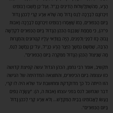
הָרָע, מֵהִשְׁתַּלְשְׁלוּת הַדִּינִים כַּנַּ"ל. וְעַל־כֵּן חָשְׁבוּ רַבּוֹתֵינוּ
זִיכְרוֹנָם לִבְרָכָה לְנֵס גָּדוֹל מַה שֶּׁלֹּא אֵרַע קֶרִי לְכֹהֵן גָּדוֹל
בְּיוֹם הַכִּפּוּרִים, כְּמוֹ שֶׁאָמְרוּ רַבּוֹתֵינוּ זִיכְרוֹנָם לִבְרָכָה (אבות
פ"ה), כִּי מֵחֲמַת שֶׁנִּכְנַס הַכֹּהֵן הַגָּדוֹל בְּיוֹם הַכִּפּוּרִים לִקְדֻשָּׁה
גָּבוֹהַ כָּזוֹ לִפְנַי וְלִפְנִים, הָיָה בְּוַודַּאי עָלָיו קִטְרוּגִים וְהִתְגָּרוּת
הַרְבֵּה, שֶׁמִּשָּׁם נִמְשָׁךְ הַיֵּצֶר הָרָע כַּנַּ"ל, עַל־כֵּן נֶחֱשָׁב לְנֵס,
מַה שֶּׁנִּיצּוֹל הַכֹּהֵן הַגָּדוֹל מִמִּקְרֶה בְּיוֹם הַכִּפּוּרִים".
תקשיב, אומר רבי נחמן, הכהן הגדול עשה קפיצת קדושה
כזו עצומה ביום הכיפורים, והתוצאה המדהימה של הגישה
הזו הייתה כל כך מדוקדקת ומחושבת עד שלא היה לו קרי,
דבר שנחשב לנס בפני עצמו (אבות ה, ה): "עֲשָׂרָה נִסִּים
נַעֲשׂו לַאֲבוֹתֵינוּ בְּבֵית הַמִּקְדָּשׁ… וְלֹא אֵרַע קֶרִי לְכֹהֵן גָּדוֹל
בְּיוֹם הַכִּפּוּרִים".