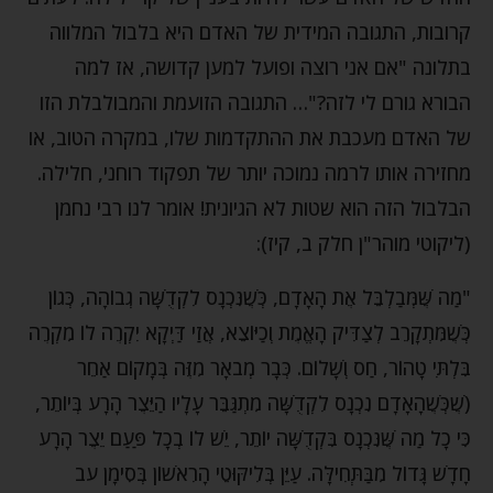
קרובות, התגובה המידית של האדם היא בלבול המלווה
בתלונה "אם אני רוצה ופועל למען קדושה, אז למה
הבורא גורם לי לזה?"… התגובה הזועמת והמבולבלת הזו
של האדם מעכבת את ההתקדמות שלו, במקרה הטוב, או
מחזירה אותו לרמה נמוכה יותר של תפקוד רוחני, חלילה.
הבלבול הזה הוא שטות לא הגיונית! אומר לנו רבי נחמן
(ליקוטי מוהר"ן חלק ב, קיז):
"מַה שֶּׁמְּבַלְבֵּל אֶת הָאָדָם, כְּשֶׁנִּכְנָס לִקְדֻשָּׁה גְבוֹהָה, כְּגוֹן
כְּשֶׁמִּתְקָרֵב לְצַדִּיק הָאֱמֶת וְכַיּוֹצֵא, אֲזַי דַּיְקָא יִקְרֶה לֹוֹ מִקְרֶה
בִּלְתִּי טָהוֹר, חַס וְשָׁלוֹם. כְּבָר מְבֹאָר מִזֶּה בְּמָקוֹם אַחֵר
(שֶׁכְּשֶׁהָאָדָם נִכְנָס לִקְדֻשָּׁה מִתְגַּבֵּר עָלָיו הַיֵּצֶר הָרָע בְּיוֹתֵר,
כִּי כָל מַה שֶּׁנִּכְנָס בִּקְדֻשָּׁה יוֹתֵר, יֵשׁ לוֹ בְכָל פַּעַם יֵצֶר הָרָע
חָדָשׁ גָּדוֹל מִבַּתְּחִילָּה. עַיֵּן בְּלִיקּוּטֵי הָרִאשׁוֹן בְּסִימָן עב