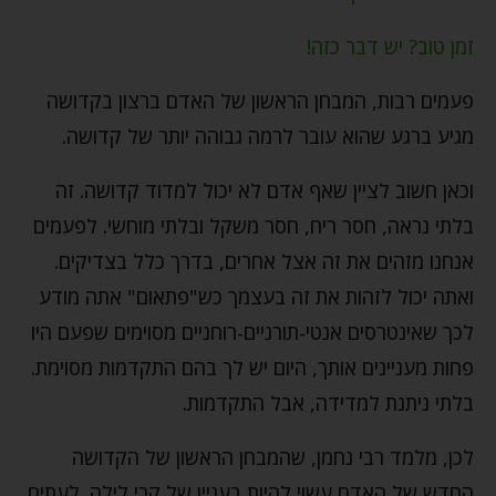
זמן טוב? יש דבר כזה!
פעמים רבות, המבחן הראשון של האדם ברצון בקדושה
מגיע ברגע שהוא עובר לרמה גבוהה יותר של קדושה.
וכאן חשוב לציין שאף אדם לא יכול למדוד קדושה. זה
בלתי נראה, חסר ריח, חסר משקל ובלתי מוחשי. לפעמים
אנחנו מזהים את זה אצל אחרים, בדרך כלל בצדיקים.
ואתה יכול לזהות את זה בעצמך כש"פתאום" אתה מודע
לכך שאינטרסים אנטי-תורניים-רוחניים מסוימים שפעם היו
פחות מעניינים אותך, היום יש לך בהם התקדמות מסוימת.
בלתי ניתנת למדידה, אבל התקדמות.
לכן, מלמד רבי נחמן, שהמבחן הראשון של הקדושה
החדש של האדם עשוי להיות בעניין של קרי לילה. לעתים