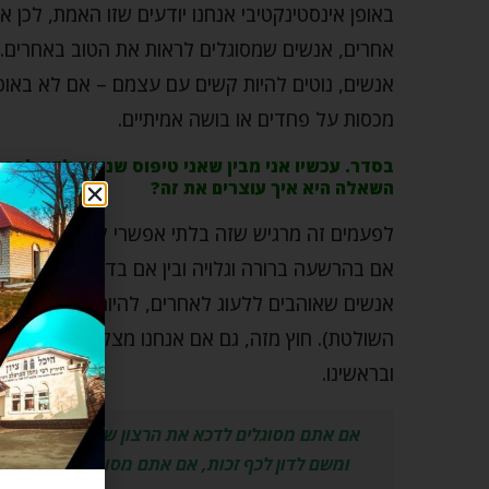
באופן אינסטינקטיבי אנחנו יודעים שזו האמת, לכן 
אחרים, אנשים שמסוגלים לראות את הטוב באחרים.
אנשים, נוטים להיות קשים עם עצמם – אם לא באופן ג
מכסות על פחדים או בושה אמיתיים.
בסדר. עכשיו אני מבין שאני טיפוס שנוטה לדון לכף 
השאלה היא איך עוצרים את זה?
לפעמים זה מרגיש שזה בלתי אפשרי לחפש את הטוב ב
אם בהרשעה ברורה וגלויה ובין אם בדרך של הערות 
אנשים שאוהבים ללעוג לאחרים, להיות עוקצניים וצי
השולטת). חוץ מזה, גם אם אנחנו מצליחים לשלוט ב
ובראשינו.
אם אתם מסוגלים לדכא את הרצון של לשפוט ולדון,
ומשם לדון לכף זכות, אם אתם מסוגלים להתעלם 