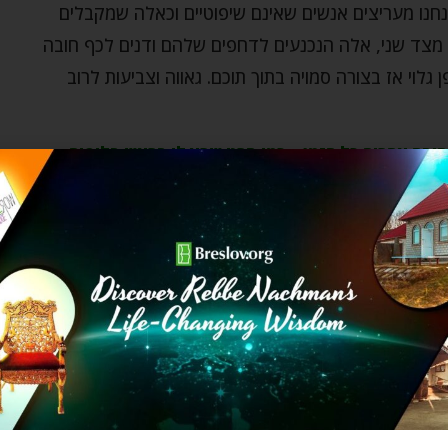
אנחנו מעריצים אנשים שאינם שיפוטיים וכאלה שמקבלים
 מצד שני, אלה הנכנעים לדחפים שלהם ודנים לכף חובה
לוי אז בצורה סמויה בתוך תוכם. גאווה וצביעות לרוב
חובה אחרים כל הזמן – כמו סרט שרץ לי בראש בלופים.
אחרים. זה מצריך יותר מדי מאמצים. לדון לכף חובה, בין
ארסיות, זה דבר שיכול בקלות להפוך להרגל. (אחרי הכל,
ניים, ועושים את זה כל יום במה שנקרא תרבות המדיה
פה שלנו, יכול להיות שתהיה לנו שנאה פנימית בלב
 לתקוף או להאשים, אם אתם מסוגלים להגיע לעומק ליבכם
לחלוטין מהשלילי ולחפש ולמצוא את הנקודות הטובות של