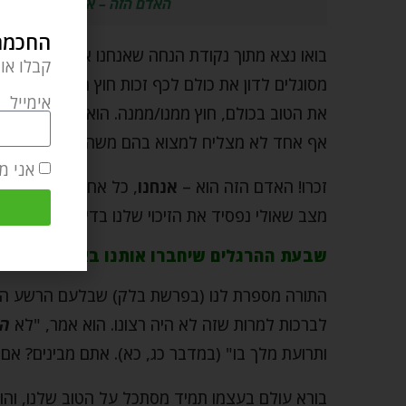
האדם הזה – אז הדין החיובי
החכמה 
בואו נצא מתוך נקודת הנחה שאנחנו אנשים טובים ונ
קבלו או
מסוגלים לדון את כולם לכף זכות חוץ מאדם מסוים. 
אימייל
את הטוב בכולם, חוץ ממנו/ממנה. הוא/היא פשוט מע
אף אחד לא מצליח למצוא בהם משהו טוב, אז למה 
אני מ
זכרו! האדם הזה הוא –
אנחנו
, כל אחד מאיתנו. אם 
מצב שאולי נפסיד את הזיכוי שלנו בדין עם גישה כזו.
שבעת ההרגלים שיחברו אותנו באמת לאנשים
התורה מספרת לנו (בפרשת בלק) שבלעם הרשע הת
לברכות למרות שזה לא היה רצונו. הוא אמר, "לא
הב
ותרועת מלך בו" (במדבר כג, כא). אתם מבינים? אם 
בורא עולם בעצמו תמיד מסתכל על הטוב שלנו, והוא