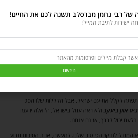
 שפסקתם לגביו הוא בעצם על עצמכם!
של רבי נחמן מברסלב תשנה לכם את החיים!
דון לכף זכות את הזולת. עדיין, יש אפשרות שנרגיש שאנחנו
תה ישירות לתיבת המייל!
אתם יודעים מי הוא. אתם חושבים לעצמכם, 'אני יכול לראות
צבנים, דוחים, חצופים, לא אדיבים… (והרשימה ארוכה).
אני?…'
אשר קבלת מיילים ופרסומות מהאתר
נדון לכף חובה, זה התיק המשפטי שלנו, הדין שלנו. ויש
הירשם
 אחרים
פתה לקלל את עם ישראל, אבל הקללות שלו הפכו
יט אוון ביעקב
ולא ראה עמל בישראל, ה' אלוקיו עמו
בלעם יכול לברך, אז גם אנחנו.
 המודל לחיקוי הכי טוב שלנו. למעשה, אחת הסיבות מדוע