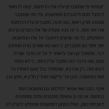
"ובוודאי מי שמתגברים עליו אלו הדמיונות, קשה לו מאוד
להינצל מהם ולהעבירם ממחשבתו, וכל מה שמתגבר
ומנענע וזורק ראשו, הנה והנה, מתגברים עליו הדמיונות
אלו יותר ויותר, כי זה טבע וסגולת של אלו היצרים הרעים
המזוהמים, כל מה שרוצים להתגבר על אלו המחשבות,
יותר ויותר הם מתגברים, כי הוא כמו שאדם בורח מ(איזה)
דבר, ומסתכל מן הצד כלאחר יד על זה הדבר שברח
ממנו, ואזי הדבר הזה מתגבר עליו ביותר, כי לא הסיח
דעתו מזה, רק אדרבא, שמסתכל בכל פעם לאחריו על
זאת המחשבה, והבן זה" (ליקוטי מוהר"ן חלק א, סימן עב).
אוקיי. הבנו שאי אפשר להילחם עם מחשבות רעות
בכוחנות. אז מה כן עושים? מתכננים נסיגה ומתחננים
לשביתת נשק, כאילו נתחנן למחשבות שיפסיקו להציק לנו