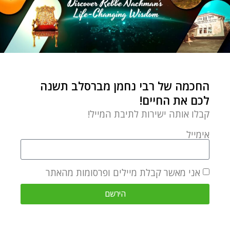
CHAIM KRAMER
Chaim Kramer is largely
responsible for introducing Rebbe
החכמה של רבי נחמן מברסלב תשנה
Nachman’s teachings to today’s
לכם את החיים!
generation. He is a sought-after
קבלו אותה ישירות לתיבת המייל!
lecturer on Rebbe Nachman’s
אימייל
teachings by English-speaking
congregations around the world.
Chaim has been the director of
אני מאשר קבלת מיילים ופרסומות מהאתר
the Breslov Research Institute
הירשם
since its inception in 1979. BRI has
been the main publishing-house