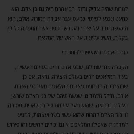
למרות שהיה צדיק גדול, רב עמרם היה גם בן אדם. הוא
כמעט ונכנע לפיתוי וכמעט עבר עבירה חמורה. אולם, הוא
התעשת וגבר על יצר הרע. בשר גופו, אשר התפתה כל כך
בקלות, השיג עליונות על האש של המלאך!
כזה הוא כוח השאיפה לרוחניות!
הקבלה מחדשת לנו, שבני אדם דרים בעולם העשייה,
בעוד המלאכים דרים בעולם היצירה. נראה, אם כן,
שבהיררכיה הרוחנית ניצבים המלאכים מעל בני האדם.
אולם, חז"ל מלמדים, שנשמותיהם של בני האדם שורשן
בעולם הבריאה, שהוא מעל עולמם של המלאכים. מסיבה
זו יכול האדם למרות שהוא עשוי בשר ועצמות, להגיע
למדרגות שאפילו המלאכים אינם יכולים להשיג! זהו פירוש
המאמר: אדם עשוי בשר בעוד המלאכים מאש, אולם