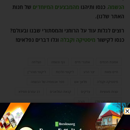
הנשמה
.
כנסו ותיהנו
מהמבצעים המיוחדים
של חנות
האתר שלנו).
רוצים לגלות עוד על הרוחני והמסתורי שבנו ובעולם?
כנסו לקישור
מיסטיקה וקבלה
וגלו דברים נפלאים!
אמונת חכמים
אתגרי חיים
גוף ונשמה
הצלחה
חיים ומוות
יצר הרע
ליקוטי הלכות
ליקוטי מוהר"ן
מיסטיקה וקבלה
מלאך אש
ספר אנטומיה של הנשמה
עצות מעשיות
צדיקים
קנאת המלאכים
רב עמרם חסידא
רבי נחמן מברסלב
תורה
0 תגובות