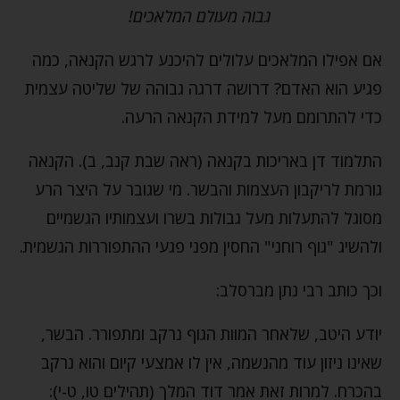
גבוה מעולם המלאכים!
אם אפילו המלאכים עלולים להיכנע לרגש הקנאה, כמה
פגיע הוא האדם? דרושה דרגה גבוהה של שליטה עצמית
כדי להתרומם מעל למידת הקנאה הרעה.
התלמוד דן באריכות בקנאה (ראה שבת קנב, ב). הקנאה
גורמת לריקבון העצמות והבשר. מי שגובר על היצר הרע
מסוגל להתעלות מעל גבולות בשרו ועצמותיו הגשמיים
ולהשיג "גוף רוחני" החסין מפני פגעי ההתפוררות הגשמית.
וכך כותב רבי נתן מברסלב:
יודע היטב, שלאחר המוות הגוף נרקב ומתפורר. הבשר,
שאינו ניזון עוד מהנשמה, אין לו אמצעי קיום והוא נרקב
בהכרח. למרות זאת אמר דוד המלך (תהילים טו, ט-י):