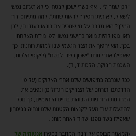
"לכן שמח לי… אף בשרי ישכון לבטח. כי לא תעזוב נפשי
לשאול, לא תיתן חסידך לראות שחת". למה מתייחס דוד
המלך? הוא מדבר על מי שמכיר את בוראו בעודו חי, לכן
ראוי גופו להיות מואר בהישגי נפשו. לפי מידת הצלחתו
בכך, הוא יהפוך את הצד הגשמי שבו למהות רוחנית, כך
שאפילו אחרי מותו "ישכון בשרו לבטח" (ליקוטי הלכות,
השכמת הבוקר, הלכות ד, ד).
ככל שנרבה בחיפושים שלנו אחרי האלוקים (על פי
הדרכתם ותורתם של הצדיקים הגדולים) ונפנים את
המדרגות הרוחניות הגבוהות בחיינו היומיומיים, כך נוכל
להתעלות עוד מעל לקנאות הקטנות שלנו ונחיה בביטחון
שאפילו בשר גופנו ישרוד לאחר מותנו.
(המאמר מבוסס על דברי המחבר בספרו
אנטומיה של