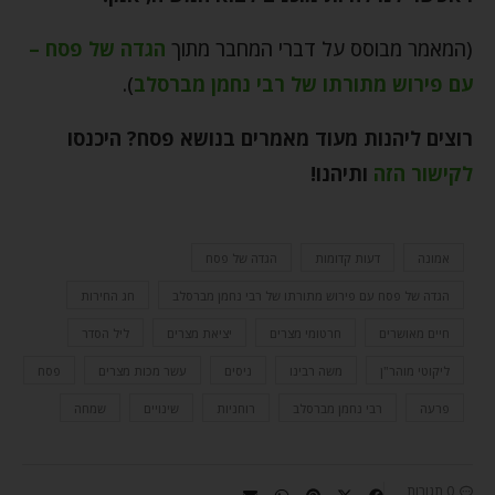
(המאמר מבוסס על דברי המחבר מתוך
הגדה של פסח –
עם פירוש מתורתו של רבי נחמן מברסלב
).
רוצים ליהנות מעוד מאמרים בנושא פסח? היכנסו
לקישור הזה
ותיהנו!
אמונה
דעות קדומות
הגדה של פסח
הגדה של פסח עם פירוש מתורתו של רבי נחמן מברסלב
חג החירות
חיים מאושרים
חרטומי מצרים
יציאת מצרים
ליל הסדר
ליקוטי מוהר"ן
משה רבינו
ניסים
עשר מכות מצרים
פסח
פרעה
רבי נחמן מברסלב
רוחניות
שינויים
שמחה
0 תגובות