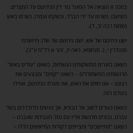
במכה זו הוצאה אל הפועל גזר דין הגיהינום על המצרים.
כשישבו, נשרפו על ידי הברד, וכשקמו ועמדו, נשרפו באש
(שמות רבה יב, ד).
ישנו גיהינום של אש. ישנו גיהינום של שלג (ירושלמי
סנהדרין י, ג. תנחומא, ראה יג, זהר א רל"ח ע"ב).
כשאנו בוערים מתשוקותינו הגשמיות, כשאנו "עולים באש"
מרגשותינו המשתוללים – כשאנו "קמים" ומבצעים את
רצוננו – אנו חווים את האש, את סערת הגיהינום, אפילו
בעולם הזה.
כשאנו נעורים לשוב אל הבורא, אך נעשים מדוכדכים בשל
עברנו, נבוכים מלגשת אליו עם נטל העבירות שעברנו –
כשאנו "מתיישבים" ומצייתים לקולות המייאשים הללו –