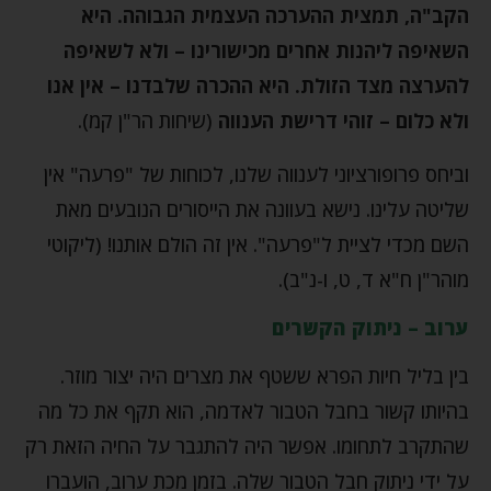
הקב"ה, תמצית ההערכה העצמית הגבוהה. היא
השאיפה ליהנות אחרים מכישורינו – ולא לשאיפה
להערצה מצד הזולת. היא ההכרה שלבדנו – אין אנו
ולא כלום – זוהי דרישת הענווה
(שיחות הר"ן קמ).
וביחס פרופורציוני לענווה שלנו, לכוחות של "פרעה" אין
שליטה עלינו. נישא בעוונה את הייסורים הנובעים מאת
השם מכדי לציית ל"פרעה". אין זה הולם אותנו! (ליקוטי
מוהר"ן ח"א ד, ט, ו-נ"ב).
ערוב – ניתוק הקשרים
בין בליל חיות הפרא ששטף את מצרים היה יצור מוזר.
בהיותו קשור בחבל הטבור לאדמה, הוא תקף את כל מה
שהתקרב לתחומו. אפשר היה להתגבר על החיה הזאת רק
על ידי ניתוק חבל הטבור שלה. בזמן מכת ערוב, הועברו