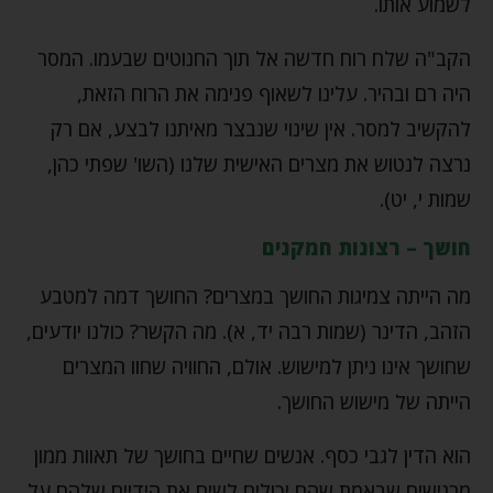
לשמוע אותו.
הקב"ה שלח רוח חדשה אל תוך החנוטים שבעמו. המסר
היה רם ובהיר. עלינו לשאוף פנימה את הרוח הזאת,
להקשיב למסר. אין שינוי שנבצר מאיתנו לבצע, אם רק
נרצה לנטוש את מצרים האישית שלנו (השו' שפתי כהן,
שמות י, יט).
חושך – רצונות חמקנים
מה הייתה צמיגות החושך במצרים? החושך דמה למטבע
הזהב, הדינר (שמות רבה יד, א). מה הקשר? כולנו יודעים,
שחושך אינו ניתן למישוש. אולם, החוויה שחוו המצרים
הייתה של מישוש החושך.
הוא הדין לגבי כסף. אנשים שחיים בחושך של תאוות ממון
מרגישים שבאמת שהם יכולים לשים את הידיים שלהם על