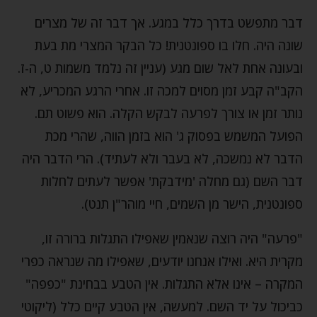
דבר מתפשט בדרך כלל במגע. אך דבר זה של מצרים
שונה היה. חלו בו ספונטנית! כל הבקר המצרי מת בעת
ובעונה אחת לאל שום מגע (עניין זה נלמד משמות ט, ה-ז.
הקב"ה קבע זמן מסוים למכה זו. אחרי הרגע המכריע, לא
נותר זמן או צורך לפרעה לבקש הקלה. הוא פשוט תם.
הפועל המשמש בפסוק ג' הוא בזמן הווה, שהרי מכת
הדבר לא נמשכה, לא בעבר ולא לעתיד). הרי הדבר היה
דבר השם (גם מחלה 'מידבקת' אפשר לעתים לחלות
ספונטנית, הישר מן השמים, חיי מוהר"ן תנט).
"פרעה" היה רוצה שנאמין שאפילו התגלות ברורה זו,
מקרית היא. ואילו אנחנו יודעים, שאפילו מה שנראה כפרי
המקרה – אינו אלא התגלות. אין הטבע בבחינת "כפפה"
כביכול על יד השם. למעשה, אין הטבע קיים כלל (ליקוטי