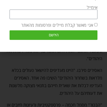
מוכרח להיות שהמצרים ידעו שיובסו לבסוף. למרות
אימייל
שבוודאי לא רצו לדעת. את מי היו מוצאים למלא את מקום
אוכלוסיית העבדים שלהם? למי יציעו את "המשרה"?
אני מאשר קבלת מיילים ופרסומות מהאתר
בסופו של דבר, הם עלו על תכנית. הם יפנו לפושעים
הירשם
המרושעים שנדונו למאסר עולם, ויציעו להם הצעה:
"אנחנו נחון אתכם ונבטל את גזרי דין המאסר שלכם
ונשעבד אתכם" אמרו להם המצרים, "ואז נוכל לשלח את
היהודים".
האסירים סירבו. "היינו מעדיפים להישאר נעולים בכלא
מלראות בשחרור היהודים" השיבו פה אחד. האסירים
העדיפו לבלות את שארית חייהם בתנאי מצוקה מלשנות
את דעותיהם על היהודים.
"הבכור" מסמל חכמה – פרספקטיביות ורעיונות חיובים או