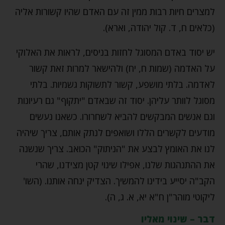
למצרים חיות רבות ממין זה עם האדם שהיו קשורות אליה
(כלאים ח, ד. קול יהודה, וארא).
יש יסוד באדם המסוגל לחזות בניסים, לראות את האלוקי
על האדמה (שמות ח, יח) ולהישאר למרות זאת קשור
לאדמה. בלתי מושפע, קשור לתשוקות גשמיות. בלתי
מסוגל לוותר עליהן. יסוד זה שבאדם "יתקוף" גם רעיונות
וגם אנשים המבקשים להביא לשחרורו. כשאנו נעשים
מודעים לקשרים הללו ושואפים לנתק אותם, צריך שיהיה
לנו את האומץ לבצע את "הניתוק" הכואב. צריך שנשנה
את ההתנהגות שלנו, אפילו שינוי קטן מצידנו, שהרי
הקב"ה יסייע בידינו להמשיך. הצדיק ינחה אותנו. (השו'
ליקוטי מוהר"ן ח"א יא, א. ג, ה).
דבר – שינוי מאליו