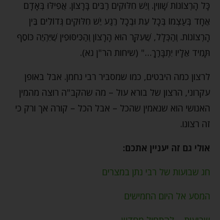
כָּל הָרְצוֹנוֹת שָׁווִין. וְיֵשׁ חִלּוּקִים רַבִּים בָּרָצוֹן. אֲפִילּוּ בְּאָדָם
אֶחָד בְּעַצְמוֹ בְּכָל עֵת וּבְכָל רֶגַע יֵשׁ חִלּוּקִים גְּדוֹלִים בֵּין
הָרְצוֹנוֹת. וְהַכְּלָל, שֶׁעִקָּר הוּא הָרָצוֹן וְהַכִּיסּוּפִין שֶׁיִּהְיֶה כּוֹסֵף
תָּמִיד אֵלָיו יִתְבָּרַךְ…" (שיחות הר"ן נא).
לרצון כמה היבטים, כמו שמסביר רבי נחמן. אבל באופן
עקרוני, הרצון של בורא עול – מה שהקב"ה רוצה מהמין
האנושי הוא שנאמין שהכל – אבל הכל – קורה אך ורק כי
זה רצונו.
אולי גם זה יעניין אתכם:
חג שבועות של רבי נתן במצרים
המסע אל היום החמישים
שבועות – להתחיל מחדש