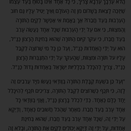
הֲלֹא עַרְבָךְ עַרְבָא צָרִיךְ, כִּי כָּל אֶחָד אֵינוֹ בָּטוּחַ בְּעַד עַצְמוֹ
שֶׁיִּזְכֶּה לָצֵאת בְּשָׁלוֹם מִן זֶה הָעוֹלָם וְאֵיךְ יַטִּיל עָלָיו גַּם חוֹב
הָעַרְבוּת בְּעַד חֲבֵרוֹ? אַךְ בֶּאֱמֶת אִי אֶפְשָׁר לְקַיֵּם הַתּוֹרָה
וְהַמִּצְווֹת, כִּי אִם עַל יְדֵי הָעַרְבוּת שֶׁכָּל אֶחָד נַעֲשֶׂה עָרֵב
בְּעַד חֲבֵרוֹ, כִּי עִקַּר קִיּוּם הַתּוֹרָה שֶׁהוּא בְּחִינַת הָרָצוֹן כַּנַּ"ל,
הוּא עַל יְדֵי הָאַחְדוּת כַּנַּ"ל, וְעַל כֵּן כָּל מִי שֶׁרוֹצֶה לְקַבֵּל
עָלָיו עֹל תּוֹרָה וּמִצְווֹת, שֶׁהָעִקָּר עַל יְדֵי הִתְגַּבְּרוּת הָרָצוֹן
כַּנַּ"ל, צָרִיךְ לְהִכָּלֵל בִּכְלָלִיּוּת יִשְׂרָאֵל בְּאַחְדוּת גָּדוֹל כַּנַּ"ל.
"וְעַל כֵּן בִּשְׁעַת קַבָּלַת הַתּוֹרָה בְּוַודַּאי נַעֲשׂוּ מִיָּד עֲרֵבִים זֶה
לָזֶה, כִּי תֵּכֶף כְּשֶׁרוֹצִים לְקַבֵּל הַתּוֹרָה, צְרִיכִים תֵּכֶף לְהִיכָּלֵל
יַחַד כֻּלָּם כְּאֶחָד. כְּדֵי לִכְלֹל בָּרָצוֹן כַּנַּ"ל, וַאֲזַי בְּווַדַּאי כָּל
אֶחָד עָרֵב בְּעַד חֲבֵרוֹ. מֵאַחַר שֶׁהַכֹּל חֲשׁוּבִים כְּאֶחָד, וְדַיְקָא
עַל יְדֵי זֶה, שֶׁכָּל אֶחָד עָרֵב בְּעַד חֲבֵרוֹ, שֶׁהוּא בְּחִינַת
אַחְדוּת, עַל יְדֵי זֶה דַּיְקָא יְכוֹלִים לְקַיֵּם אֶת הַתּוֹרָה, וּבְלֹא זֶה