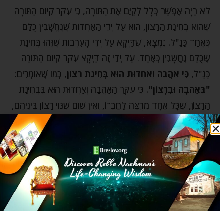
לֹא הָיָה אֶפְשָׁר כְּלָל לְקַיֵּם אֶת הַתּוֹרָה, כִּי עִקַּר קִיּוּם הַתּוֹרָה
שֶׁהוּא בְּחִינַת הָרָצוֹן, הוּא עַל יְדֵי הָאַחְדוּת שֶׁנֶּחֱשָׁבִין כֻּלָּם
כְּאֶחָד כַּנַּ"ל. נִמְצָא, שֶׁדַּיְקָא עַל יְדֵי הָעַרְבוּת שֶׁזֶּהוּ בְּחִינַת
שֶׁכֻּלָּם נֶחֱשָׁבִין כְּאֶחָד, עַל יְדֵי זֶה דַּיְקָא עִקַּר קִיּוּם הַתּוֹרָה
כַּנַּ"ל,
כִּי אַהֲבָה וְאַחְדוּת הוּא בְּחִינַת רָצוֹן
, כְּמוֹ שֶׁאוֹמְרִים:
"בְּאַהֲבָה וּבְרָצוֹן"
. כִּי עִקַּר הָאַהֲבָה וְאַחְדוּת הוּא בִּבְחִינַת
הָרָצוֹן, שֶׁכָּל אֶחָד מְרֻצֶּה לַחֲבֵרוֹ, וְאֵין שׁוּם שִׁנּוּי רָצוֹן בֵּינֵיהֶם,
וְנִכְלָלִים כֻּלָּם בְּרָצוֹן אֶחָד, שֶׁעַל יְדֵי זֶה נִכְלָלִין בָּרָצוֹן הָעֶלְיוֹן
שֶׁהוּא תַּכְלִית הָאַחְדוּת כַּנַּ"ל".
אז זה מתחיל ברצון – הרצון שלך להיות יהודי טוב, אדם
טוב, וזה נגמר ברצון – לחיות בחוויה מרגע לרגע שהכל
החיים שלך הם רצון הבורא. אבל הסוף הזה הוא לא משהו
שאתה יכול להשיג בעצמך. זה, כך אומר רבי נתן, יכול