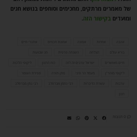
של מאמרים מרתקים, מחכימים וסוחפים בנושא חגים
ומועדים
בקישור הזה
.
אהבה
אחדות
אמונה
אמונת חכמים
אתגרי חיים
בורא עולם
הצלחה
השגחה פרטית
חג שבועות
חיים מאושרים
ישראל ערבים זה לזה
כוח הרצון
ליקוטי הלכות
ליקוטי מוהר"ן
מעמד הר סיני
מתן תורה
ספירת העומר
ערבות
עשרת הדיברות
רבי נחמן מברסלב
רבי נתן מברסלב
רצון
0 תגובות