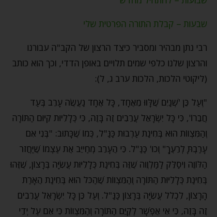
שבעות – קבלת התורה הפרטית שלי
רבי נתן מבהיר ומסביר כיצד הרצון של הקב"ה עבורנו
והרצון שלנו כלפי שמים תלויים באופן הדדי, וכך הוא כותב
(ליקוטי הלכות, הלכות ערב ג, ל):
"וְעַל כֵּן 'שְׁנַיִם שֶׁלָּווּ מֵאֶחָד, כָּל אֶחָד נַעֲשֶׂה עָרֵב בְּעַד
חֲבֵרוֹ', כִּי כָּל יִשְׂרָאֵל עֲרֵבִים זֶה בָּזֶה, כִּי כְּלָלִיּוּת קִיּוּם הַתּוֹרָה
וְהַמִּצְווֹת הוּא בְּחִינַת עַרְבוּת כַּנַּ"ל, כְּמוֹ שֶׁכָּתוּב: "בְּנִי אִם
עָרַבְתָּ לְרֵעֶךָ" וְכוּ' כַּנַּ"ל. כִּי הֶעָרֵב מְחַייֵּב אֶת עַצְמוֹ שֶׁיַּחֲזֹר
הַלּוֹוֶה וִיסַלֵּק לַמַּלְוֶוה שֶׁזֶּה בְּחִינַת כְּלָלִיּוּת עֲשִׂיָּה בְּרָצוֹן, שֶׁזֶּהוּ
בְּחִינַת כְּלָלִיּוּת הַתּוֹרָה וְהַמִּצְווֹת שֶׁהַכֹּל הוּא בְּחִינַת הֶאָרַת
הָרָצוֹן, לִכְלֹל עֲשִׂיָּה בְּרָצוֹן כַּנַּ"ל. וְעַל כֵּן כָּל יִשְׂרָאֵל עֲרֵבִים
זֶה בָּזֶה, כִּי אִי אֶפְשָׁר לְקַיֵּם הַתּוֹרָה וְהַמִּצְווֹת כִּי אִם עַל יְדֵי