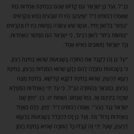
כַּנַּ"ל. וְעַל כֵּן יִשְׂרָאֵל עַם קָדוֹשׁ שֶׁהֵם בִּבְחִינַת אַחְדוּת כְּמוֹ
שֶׁאָמְרוּ רַבּוֹתֵינוּ זַ"ל 'שֶׁיַּעֲקֹב הָיוּ לוֹ שִׁבְעִים נֶפֶשׁ וְנִקְרָאִים
"נֶפֶשׁ" בִּלְשׁוֹן יָחִיד, וְעֵשָׂו שֵׁשׁ עֶשְׂרֵה נְפָשׁוֹת הָיוּ לוֹ וְנִקְרָאִים
"נַפְשׁוֹת בֵּיתוֹ" לְשׁוֹן רַבִּים', כִּי יִשְׂרָאֵל הֵם מִמְּקוֹר הָאַחְדוּת,
וְכָל יִשְׂרָאֵל חֲשׁוּבִים כְּאִישׁ אֶחָד.
"עַל כֵּן זָכוּ לְקַבֵּל אֶת הַתּוֹרָה בְּשָׁבוּעוֹת שֶׁהוּא בְּחִינַת רָצוֹן,
כִּי בְּשָׁבוּעוֹת נִתְגַּלָּה לָהֶם כְּזָקֵן שֶׁהוּא הִתְגַּלּוּת הָרָצוֹן, בְּחִינַת
רַעֲוָא דְּרַעֲוִין, שֶׁהוּא בְּחִינַת דִּקְנָא קַדִּישָׁא, בְּחִינַת מֵצַח
הָרָצוֹן, כַּמְבֹאָר בְּהַתּוֹרָה הַנַּ"ל, כִּי עַל יְדֵי הָאַחְדוּת הַמֻּפְלָא
שֶׁהָיָה בֵּינֵיהֶם אָז, כְּמוֹ שֶׁכָּתוּב (שמות יט, ב): "וַיִּחַן שָׁם
יִשְׂרָאֵל נֶגֶד הָהָר". וְאָמְרוּ רַבּוֹתֵינוּ זַ"ל: 'וַיִּחַן, כֻּלָּם כְּאֶחָד
בְּאַחְדוּת גָּדוֹל' וְכוּ'. וְעַל כֵּן זָכוּ לְהִכָּלֵל בְּשָׁבוּעוֹת בְּרַעֲוָא
דְּרַעֲוִין, שֶׁעַל יְדֵי זֶה קִבְּלוּ כָּל הַתּוֹרָה שֶׁהִיא בְּחִינַת רָצוֹן