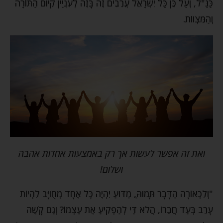
כַּנַּ"ל, וְעַל כֵּן כָּל יִשְׂרָאֵל עֲרֵבִים זֶה בָּזֶה לְעִנְיַין קִיּוּם הַתּוֹרָה
וְהַמִּצְווֹת.
ואת זה אפשר לעשות אך רק באמצעות אחדות אהבה
ושלום
!
"וְלִכְאוֹרָה הַדָּבָר תָּמוּהַּ, מַדּוּעַ יִהְיֶה כָּל אֶחָד מְחֻויָּב לִהְיוֹת
עָרֵב בְּעַד חֲבֵרוֹ, הֲלֹא דַּי לְהַפְקִיעַ אֶת עַצְמוֹ? וְגַם קָשֶׁה