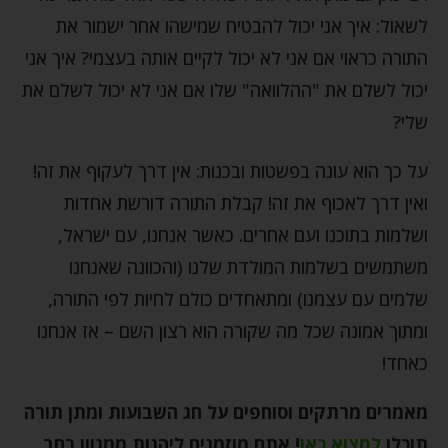
לשאול: איך אני יכול להבטיח שמישהו אחר ישמור את
התורה כראוי אם אני לא יכול לקיים אותה בעצמי? איך אני
יכול לשלם את "ההלוואה" שלו אם אני לא יכול לשלם את
שלי?
על כך הוא עונה בפשטות ובכנות: אין דרך לעקוף את זה!
ואין דרך לאכוף את זה! קבלת התורה דורשת אחדות
ושלמות בתוכנו ועם אחרים. כאשר אנחנו, עם ישראל,
משתמשים בשלמות המולדת שלנו (והכוונה שאנחנו
שלמים עם עצמנו) ומתאחדים כולם לחיות לפי התורה,
ומתוך אמונה שכל מה שקורה הוא רצון השם – אז אנחנו
כאחד!
מאמרים מרתקים וסוחפים על חג השבועות ומתן תורה
תוכלו
למצוא כאן
!
אתם מוזמנים ליהנות ממגוון רחב