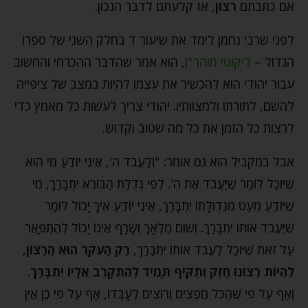
אם כתבתם
רצון
, אז קלעתם לדבר הנכון.
לפני שרבי נחמן לימד את שיעור ד בחלק השני של ספרו
הגדול –
ליקוטי מוהר"ן
, הוא אמר שהדבר ההכרחי והחשוב
עבור יהודי הוא להכשיר את עצמו להיות במצב של ציפייה
להשם, לתורתו ולמצוותיו. יהודי צריך לעשות כל מאמץ כדי
לרצות כל הזמן את כל מה שטוב וקדוש.
אבל במקביל הוא גם אומר: "וְלַעֲבֹד ה', אֵינִי יוֹדֵעַ מִי הוּא
שֶׁיּוּכַל לוֹמַר שֶׁיַּעֲבֹד אֶת ה'. לְפִי גְּדֻלַּת הַבּוֹרֵא יִתְבָּרַךְ, מִי
שֶׁיּוֹדֵעַ מְעַט מִגְּדֻולָּתוֹ יִתְבָּרַךְ, אֵינִי יוֹדֵעַ אֵיךְ יָכוֹל לוֹמַר
שֶׁיַּעֲבֹד אוֹתוֹ יִתְבָּרַךְ. וְשׁוּם מַלְאָךְ וְשָׂרָף אֵינוֹ יָכוֹל לְהִתְפָּאֵר
עַל זֹאת שֶׁיּוּכַל לַעֲבֹד אוֹתוֹ יִתְבָּרַךְ,
רַק הָעִקָּר הוּא הָרָצוֹן
,
לִהְיוֹת רְצוֹנוֹ חָזָק וְתַקִּיף תָּמִיד לְהִתְקָרֵב אֵלָיו יִתְבָּרַךְ
.
וְאַף עַל פִּי שֶׁהַכֹּל חֲפֵצִים וְרוֹצִים לְעָבְדוֹ, אַף עַל פִּי כֵן אֵין