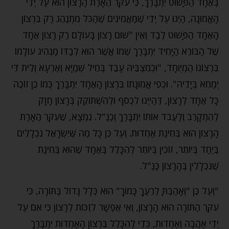
בְּאֶחָד הַפָּשׁוּט יִתְבָּרַךְ, כִּי עִקַּר הֶאָרַת הָרָצוֹן הוּא עַל יְדֵי
הָאֱמוּנָה, הַיְנוּ עַל יְדֵי שֶׁמַּאֲמִינִים שֶׁהַכֹּל מִתְנַהֵג רַק בִּרְצוֹן
הָאֶחָד הַפָּשׁוּט לְבַד וְאֵין "שׁוּם רָצוֹן בָּעוֹלָם רַק רָצוֹן אֶחָד
שֶׁל הַבּוֹרֵא הַיָּחִיד יִתְבָּרַךְ שְׁמוֹ אֲשֶׁר הוּא לְבַדּוֹ מַנְהִיג עוֹלָמוֹ
בִּרְצוֹנוֹ הַמְיֻוחָד, "וּכְמִצְבֵּיהּ עָבֵד בְּחֵיל שְׁמַיָּא וְאַרְעָא וְלֵית דִּי
יְמַחֵא בְּיָדֵיהּ". וּכְפִי אֱמוּנָתוֹ בִּרְצוֹן הָאֶחָד יִתְבָּרַךְ כְּמוֹ כֵן זוֹכֶה
כָּל אֶחָד לְרָצוֹן, דְּהַייְנוּ לִכְסֹף וּלְהִשְׁתּוֹקֵק בְּרָצוֹן חָזָק
לְהִתְקָרֵב וְלַעֲבֹד אוֹתוֹ יִתְבָּרַךְ וְכַנַּ"ל. נִמְצָא, שֶׁעִקַּר הֶאָרַת
הָרָצוֹן הוּא בְּחִינַת אַחְדוּת. וְעַל כֵּן כָּל מַה שֶּׁיִשְׂרָאֵל נִכְלָלִים
בְּיַחַד בְּיוֹתֵר, זוֹכִין בְּיוֹתֵר לְהִכָּלֵל בְּאֶחָד שֶׁהוּא בְּחִינַת
שֶׁנִּכְלָלִין בְּהָרָצוֹן כַּנַּ"ל.
"וְעַל כֵּן "וְאָהַבְתָּ לְרֵעֲךָ כָּמוֹךָ" הוּא כְּלָל גָּדוֹל בַּתּוֹרָה, כִּי
עִקַּר הַתּוֹרָה הוּא הָרָצוֹן, וְאִי אֶפְשָׁר לִזְכּוֹת לְרָצוֹן כִּי אִם עַל
יְדֵי אַהֲבָה וְאַחְדוּת, כְּדֵי לְהִכָּלֵל בִּרְצוֹן הָאַחְדוּת יִתְבָּרַךְ