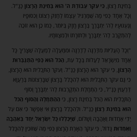
בְּחִינַת רָצוֹן,
כִּי עִקַּר עֲבוֹדַת ה' הוּא בְּחִינַת הָרָצוֹן
כַּנַּ"ל.
וְכָל אֶחָד כְּפִי מַה שֶּׁמַּרְגִּיל עַצְמוֹ לְחַזֵּק רְצוֹנוֹ וְכִסּוּפָיו
וְגַעְגּוּעָיו לַה' יִתְבָּרַךְ בְּרָצוֹן חָזָק בְּיוֹתֵר, כְּמוֹ כֵן הוּא זוֹכֶה
לְהִתְקָרֵב לַה' יִתְבָּרַךְ וּלְתוֹרָתוֹ וּלְמִצְווֹתָיו.
"וְכָל הָעֲלִיּוֹת מִדַּרְגָּה לְדַרְגָּה וּמִמַּעֲלָה לְמַעֲלָה שֶׁצָּרִיךְ כָּל
אֶחָד מִיִשְׂרָאֵל לַעֲלוֹת בְּכָל עֵת,
הַכֹּל הוּא כְּפִי הִתְגַּבְּרוּת
הָרָצוֹן
, כִּי עִקָּר הוּא הָרָצוֹן כַּנַּ"ל. וְעִקַּר הַתַּכְלִית הוּא הָרָצוֹן,
כִּי גַּם עִקַּר הַתַּכְלִית הוּא לְהִכָּלֵל בָּרָצוֹן שֶׁבָּרְצוֹנוֹת בְּרַעֲוָא
דְּרַעֲוִין כַּנַּ"ל, כִּי הַתְחָלַת הִתְקָרְבוּת לַה' יִתְבָּרַךְ וְסוֹף
הַתַּכְלִית הוּא הַכֹּל בְּחִינַת רָצוֹן, כִּי
הַהַתְחָלָה וְהַסּוֹף הַכֹּל
הוּא בְּחִינַת רָצוֹן
כַּנַּ"ל. וּלְהִכָּלֵל בָּרָצוֹן אִי אֶפְשָׁר כִּי אִם עַל
יְדֵי אַחְדוּת וְאַהֲבָה וְשָׁלוֹם,
שֶׁיֻּכְלְלוּ כָּל יִשְׂרָאֵל יַחַד בְּאַהֲבָה
וְאַחְדוּת
גָּדוֹל, כִּי עִקַּר הֶאָרַת הָרָצוֹן כְּפִי מַה שֶּׁזּוֹכִין לְהִכָּלֵל