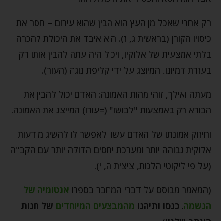
רק אחרי שאכל מן העץ הוא הבין שהוא עירום – חסר את
כיסויו הקורן (בראשית ג, ז). הוא איבד את היכולת להכרה
בלתי אמצעית של אלוקיו, ויכול היה עתה להבין אותו רק
בעזרת דמיונו, המיוצג על ידי קליפת נוגה (העור).
מעתה ואילך, זוהי מהות האמונה: האדם יכול להבין את
הבורא רק באמצעות "לבושו" (=עורו) המייצג את האמונה.
וחיזוק אמונתו של האדם עשוי לאפשר לו להשיג מודעות
אלוקית גבוהה יותר ומערכת יחסים הדוקה יותר עם הקב"ה
(על פי ליקוטי הלכות, ציצית ה, י).
(המאמר מבוסס על דברי המחבר בספרו
אנטומיה של
הנשמה
.
כנסו ותיהנו
מהמבצעים המיוחדים
של חנות