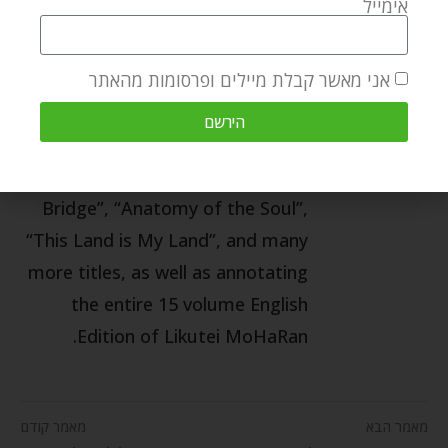
אימייל
More than 100 titles are currently
in print, in English, Hebrew,
Russian, Spanish, French, and
אני מאשר קבלת מיילים ופרסומות מהאתר
even Korean. Chaim himself, is the
הירשם
author of “Through Fire and
Water”, “Crossing the Narrow
Bridge”, “Anatomy of the Soul”,
“This Land is My Land”, and many
more titles, as well as annotating
the entire 15 volume English
Edition of Likutei MoHaRan.
מאמר הבא
מאמר קודם