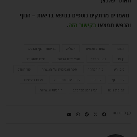
האתר שלנו!
).
מאמרים מרתקים נוספים בנושא
בריאות – הגוף
והנפש
תמצאו
בקישור הזה
.
אמונה
אמונת חכמים
אשליה
בריאות הגוף והנפש
גן עדן
דמיון מודרך
חטא אדם הראשון
חיים מאושרים
טוב ורע
כוח המדמה
ספר אנטומיה של הנשמה
עור האדם
עור הגוף
עור טוב
עץ הדעת טוב והרע
עצות מעשיות
קליפת נוגה
רבי נחמן מברסלב
רוחניות וגשמיות
0 תגובות