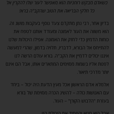
כשאדם מבקש רוחניות הוא מאפשר לעור שלו להקרין אל
כל חלקי הבריאה את הטוב שהקב"ה ברא!
בדיון אחר, רבי נתן מתקדם צעד נוסף בעקבות מושג זה.
הוא משווה את העור לאמונה ומעודד אותנו לטפח את
כוחות הדמיון כדי לחזק את האמונה. אפילו היכולות שלנו
להתייחס אל הבורא, לדבריו, תלויה בדמון, שהרי למעשה
איננו יכולים לדמיין את הקב"ה. בורא עולם הרשה לנו
לפנות אליו בשמות מסוימים המתארים אותו, אבל הם אינם
יותר מדרכי תיאור.
אלמלא אדם הראשון אכל מעץ הדעת היה יכול – ביחד
עם האנושות כולה – להשיג הכרה מסוימת של בורא
בעזרת "הלבוש הקורן" – העור.
אבל הוא חטא והפסיד את היכולת הזו.