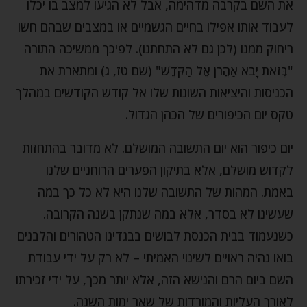
את השם בקרבה מדהימה, אבל לא הגיעו למצב בו יכלו
לעבוד אותו אפילו בחיים הגשמיים או במצבים שבהם חשו
ריחוק ממנו (לכן גם לא התחתנו). לפיכך ממשיכה התורה
"בְּזֹאת יָבֹא אַהֲרֹן אֶל הַקֹּדֶשׁ" (שם טז, ג) ומתארת את
הכניסות והיציאות השונות שלו אל קודש הקודשים במהלך
טקס יום הכיפורים של הכהן הגדול.
יום כיפור הוא יום התשובה המושלם. לא מדובר בהתחזות
לקדוש מושלם, אלא בתיקון הפערים הרוחניים שלנו
באמת. המהות של התשובה שלנו היא לא כל כך במה
שעשינו לא בסדר, אלא במה שנתקן בשנה הקרובה.
כשנעמוד בבית הכנסת לבושים בבגדינו הטהורים והלבנים
בואו נהיה ראויים לשינוי האמיתי – לא רק על ידי עבודת
השם ביום הרם והנישא הזה, אלא יותר מכך, על ידי זכירתו
לאורך העליות והמורדות של שאר ימות השנה.