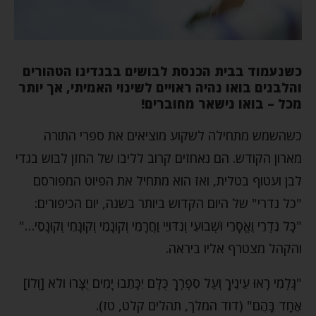
כשנעמוד בבית הכנסת לבושים בבגדינו הטהורים
והלבנים בואו נהיה ראויים לשינוי האמיתי, אך יותר
מכל – בואו נישאר מחוברים!
כשהשמש מתחילה לשקוע מוציאים את ספרי התורה
מארון הקודש. הם נאחזים קרוב לליבו של החזן לבוש בגדי
לבן ועטוף בטלית, ואז הוא מתחיל את הפיוט המפורסם
"כל נדרי" של היום הקדוש ביותר בשנה, יום הכיפורים:
"כָּל נִדְרֵי וֶאֱסָרֵי וּשְׁבוּעֵי וְנִדּוּיֵי וַחֲרָמֵי וְקוּנָמֵי וְקוּנָחֵי וְקוּנָסֵי…"
והקהל מצטרף אליו ביראה.
"גָּלְמִי רָאוּ עֵינֶיךָ וְעַל סִפְרְךָ כֻּלָּם יִכָּתֵבוּ יָמִים יֻצָּרוּ ולא [וְלוֹ]
אֶחָד בָּהֶם" (דוד המלך, תהלים קלט, טז).