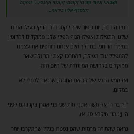
וּשְׁבוּעֵי וְנִדּוּיֵי וַחֲרָמֵי וְקוּנָמֵי וְקוּנָחֵי וְקוּנָסֵי
…" והקהל
מצטרף אליו ביראה…
במידה רבה, יום כיפור שייך לקטגוריית הבקי בעיל. המוח
שלנו, התפילות ואפילו הגוף הפיזי שלנו ממוקדים לחלוטין
במימד הרוחני. במהלך היום אנחנו דוחפים את עצמנו
להתפלל עוד תפילה, להתרכז קצת יותר ולהישאר
ממוקדים בקדושה המיוחדת של היום הזה.
ואז מגיע הרגע של קריאת התורה, שנראה לגמרי לא
במקום.
"וַיְדַבֵּר ה' אֶל מֹשֶׁה אַחֲרֵי מוֹת שְׁנֵי בְּנֵי אַהֲרֹן בְּקָרְבָתָם לִפְנֵי
ה' וַיָּמֻתוּ" (ויקרא טז, א).
נראה שהתורה מרמזת שהם נפטרו בגלל שהתקרבו יותר