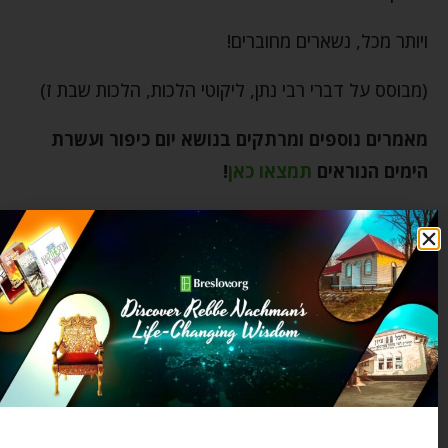
ויותר מכל, נשארים מחוברים!
(מבוסס על דברי רבי נתן, ליקוטי הלכות, הלכות שבת ז)
מאמרים נוספים ומרתקים בנושא יום כיפור ועשרת
הימים הנוראים
תמצאו כאן
!
אחדות
אמונה
אמונת חכמים
בגדים לבנים
בית המקדש
הצלחה
השגחה פרטית
התחלה חדשה
חיים מאושרים
יום כיפור
כהן גדול
ליקוטי מוהר"ן
עצות מעשיות
פיוט כל נדרי
צדיק
קודש הקודשים
רבי נחמן מברסלב
רבי נתן מברסלב
רוחניות וגשמיות
שמחה
תפילה
תפילה אישית