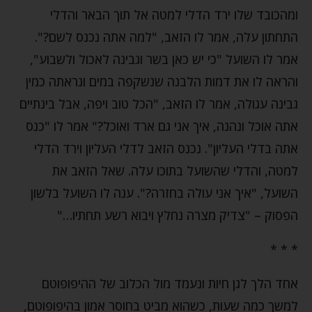
ומהכובד שלו ירד הדלי למטה אל תוך הבאר והדלי
התחתון עלה, אמר לו הזאב, "למה אתה נכנס לשם?".
אמר לו השועל "כי יש כאן בשר וגבינה לאכול ולשבוע",
והראה לו את דמות הלבנה שנשקפה במים ונראתה כמין
גבינה עגולה, אמר לו הזאב, "הכל טוב ויפה, אבל בינתיים
אתה אוכל ונהנה, איך אני גם ארד ואוכל?" אמר לו "כנס
אתה בדלי העליון". נכנס הזאב לדלי העליון וירד הדלי
למטה, והדלי שהשועל בתוכו עלה. שאל הזאב את
השועל, "איך אני עולה בחזרה?". ענה לו השועל בלשון
הפסוק – "צדיק מצרה נחלץ ויבוא רשע תחתיו…"
* * *
אחד הלך לגן חיות ונעמד מול הכלוב של ההיפופוטם
למשך כמה שעות, כשהוא מביט בחוסר אמון בהיפופוטם,