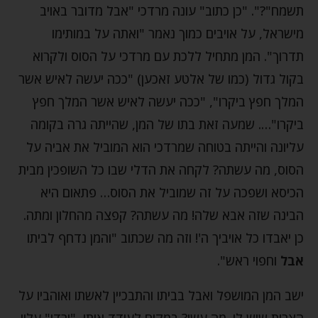
תשמח"?". "כן כתוב" עונה מרדכי "אבל מדובר באויב
מישראל, על אויבים כמוך נאמר "ואתה על במותימו
תדרוך". המן מתחיל ללכת עם מרדכי על הסוס ולקרוא
בקול גדול (כמו של אלטע זאכען) "ככה יעשה לאיש אשר
המלך חפץ ביקרו", "ככה יעשה לאיש אשר המלך חפץ
ביקרו"…. שמעה זאת בתו של המן, שהייתה גרה בקומה
עליונה והייתה בטוחה שמרדכי הוא המוביל את אביה על
הסוס, מה עשתה? לקחה את הדלי שבו כל השופכין מבית
הכיסא ושפכה על זה שמוביל את הסוס… פתאום היא
הבינה שזה אבא שלה! מה עשתה? קפצה מהחלון ומתה.
כן יאבדו כל אויביך ה'! וזה מה שכתוב "והמן נדחף לביתו
אבל
וחפוי ראש".
ישב המן המושפל ואבל בביתו והתבכיין לאשתו ואוהביו על
הצרות שיש לו. מה עשו? במקום לעודד אותו, "ירדו" עליו