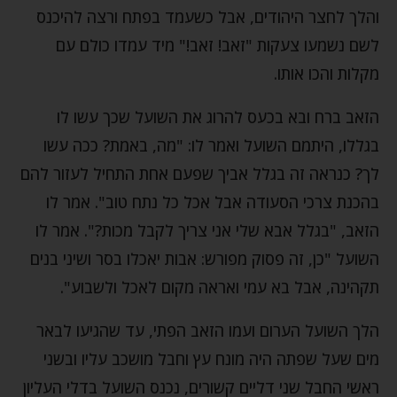
והלך לחצר היהודים, אבל כשעמד בפתח ורצה להיכנס
לשם נשמעו צעקות "זאב! זאב!" מיד עמדו כולם עם
מקלות והכו אותו.
הזאב ברח ובא בכעס להרוג את השועל שכך עשו לו
בגללו, היתמם השועל ואמר לו: "מה, באמת? ככה עשו
לך? כנראה זה בגלל אביך שפעם אחת התחיל לעזור להם
בהכנת צרכי הסעודה אבל אכל כל נתח טוב". אמר לו
הזאב, "בגלל אבא שלי אני צריך לקבל מכות?". אמר לו
השועל "כן, זה פסוק מפורש: אבות יאכלו בסר ושיני בנים
תקהינה, אבל בא עמי ואראה מקום לאכל ולשבוע".
הלך השועל הערום ועמו הזאב הפתי, עד שהגיעו לבאר
מים שעל שפתה היה מונח עץ וחבל מושכב עליו ובשני
ראשי החבל שני דליים קשורים, נכנס השועל בדלי העליון