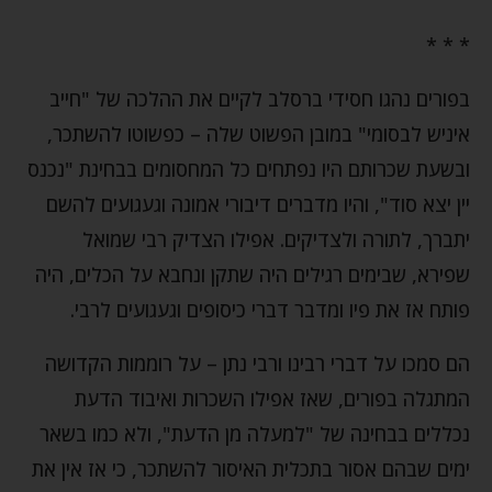
* * *
בפורים נהגו חסידי ברסלב לקיים את ההלכה של "חייב
איניש לבסומי" במובן הפשוט שלה – כפשוטו להשתכר,
ובשעת שכרותם היו נפתחים כל המחסומים בבחינת "נכנס
יין יצא סוד", והיו מדברים דיבורי אמונה וגעגועים להשם
יתברך, לתורה ולצדיקים. אפילו הצדיק רבי שמואל
שפירא, שבימים רגילים היה שתקן ונחבא על הכלים, היה
פותח אז את פיו ומדבר דברי כיסופים וגעגועים לרבי.
הם סמכו על דברי רבינו ורבי נתן – על רוממות הקדושה
המתגלה בפורים, שאז אפילו השכרות ואיבוד הדעת
נכללים בבחינה של "למעלה מן הדעת", ולא כמו בשאר
ימים שבהם אסור בתכלית האיסור להשתכר, כי אז אין את