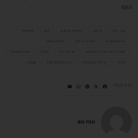
הזה
!
אוזני המן
בדיחות
בדיחות שיכורים
המן
חודש אדר
חיים מאושרים
חסידות ברסלב
מגילת אסתר
משנכנס אדר מרבים בשמחה
עד דלא ידע
עמלק
עצות מעשיות
פורים
קליפת המן עמלק
רבי נחמן מברסלב
שמחה
0 תגובות
BIG FISH