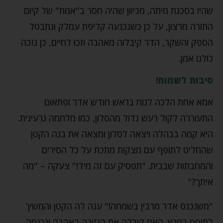
שהיו בסכנת מיתה, מכיוון שהיה חסר ב"אמת" של קיום
התורה מרצון, על כן כשנכנעה קליפת עמלק ונתבטל
הספק והשקר, הדר קיבלוה מאהבה וזכו לחיים, כן נזכה
כולנו אמן.
סיבות לשמוח!
אמא אחת הלכה לנוח בראש חודש אדר ופתאום
התעוררה לקול רעש גדול מהסלון, כמו מלחמה גרעינית.
היא קמה בבהלה ויצאה לסלון ומצאה את בנה הקטן
שהחליט לתופף עם מצקות מתכת על כל הסירים
והמחבתות שבבית. "תפסיק עם זה מיד!" צעקה – "מה
איתך?"
"משנכנס אדר מרבין בשמחה!" ענה לה הקטן והמשיך
לתופף במרץ. האם קיבלה את הגזירה באהבה ונכנסה