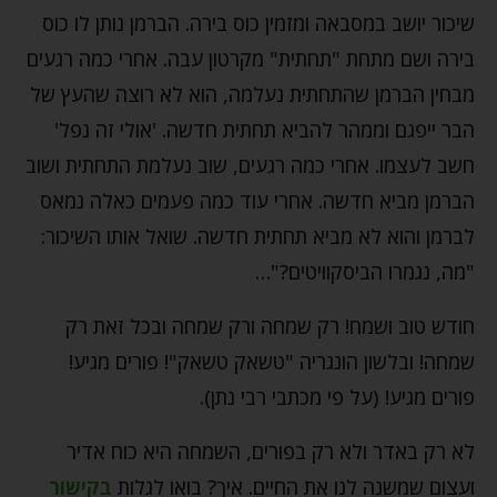
שיכור יושב במסבאה ומזמין כוס בירה. הברמן נותן לו כוס
בירה ושם מתחת "תחתית" מקרטון עבה. אחרי כמה רגעים
מבחין הברמן שהתחתית נעלמה, הוא לא רוצה שהעץ של
הבר ייפגם וממהר להביא תחתית חדשה. 'אולי זה נפל'
חשב לעצמו. אחרי כמה רגעים, שוב נעלמת התחתית ושוב
הברמן מביא חדשה. אחרי עוד כמה פעמים כאלה נמאס
לברמן והוא לא מביא תחתית חדשה. שואל אותו השיכור:
"מה, נגמרו הביסקוויטים?"…
חודש טוב ושמח! רק שמחה ורק שמחה ובכל זאת רק
שמחה! ובלשון הונגריה "טשאק טשאק"! פורים מגיע!
פורים מגיע! (על פי מכתבי רבי נתן).
לא רק באדר ולא רק בפורים, השמחה היא כוח אדיר
ועצום שמשנה לנו את החיים. איך? בואו לגלות
בקישור