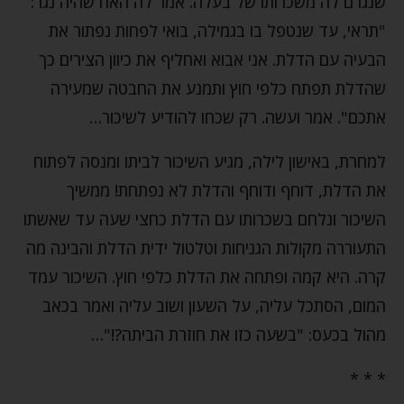
שנגרם לה משכרותו של בעלה. אמר לה האח שהיה נגר:
"תראי, עד שנטפל בו בגמילה, בואי לפחות נפתור את
הבעיה עם הדלת. אני אבוא ואחליף את כיוון הצירים כך
שהדלת תפתח כלפי חוץ ותמנע את החבטה שמעירה
אתכם". אמר ועשה. רק שכחו להודיע לשיכור…
למחרת, באישון לילה, מגיע השיכור לביתו ומנסה לפתוח
את הדלת, דוחף ודוחף והדלת לא נפתחת! ממשיך
השיכור ונלחם בשכרותו עם הדלת כחצי שעה עד שאשתו
התעוררה מקולות הגניחות וטלטול ידית הדלת והבינה מה
קרה. היא קמה ופתחה את הדלת כלפי חוץ. השיכור עמד
המום, הסתכל עליה, על השעון ושוב עליה ואמר בכאב
מהול בכעס: "בשעה כזו את חוזרת הביתה?!"…
* * *