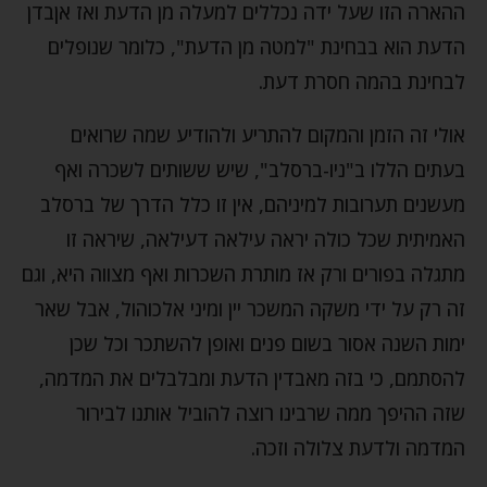
ההארה הזו שעל ידה נכללים למעלה מן הדעת ואז אןבדן
הדעת הוא בבחינת "למטה מן הדעת", כלומר שנופלים
לבחינת בהמה חסרת דעת.
אולי זה הזמן והמקום להתריע ולהודיע שמה שרואים
בעתים הללו ב"ניו-ברסלב", שיש ששותים לשכרה ואף
מעשנים תערובות למיניהם, אין זו כלל הדרך של ברסלב
האמיתית שכל כולה יראה עילאה דעילאה, שיראה זו
מתגלה בפורים ורק אז מותרת השכרות ואף מצווה היא, וגם
זה רק על ידי משקה המשכר יין ומיני אלכוהול, אבל שאר
ימות השנה אסור בשום פנים ואופן להשתכר וכל שכן
להסתמם, כי בזה מאבדין הדעת ומבלבלים את המדמה,
שזה ההיפך ממה שרבינו רוצה להוביל אותנו לבירור
המדמה ולדעת צלולה וזכה.