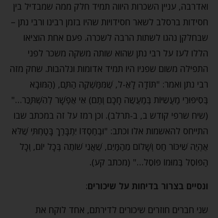
ואדרבה, עניין השכרות היווה תמיד חלק ממה שמבדיל בין
חסידות ברסלב לשאר חסידויות שהיו בזמן רבינו ורבי נתן –
שבחלקן נהגו לשתות הרבה לשכרה. פעם אחת הוציאו
הללו לעז על רבי נתן שהוא שותה משקה משכר לפני
התפילה משום שפניו היו תמיד אדומות ונלהבות. שחק מזה
רבי נתן ואמר: "תּוֹדָה לָאֵ-ל, שֶׁמִּמַּשְׁקֵה הַתַּם, (הַמּוּבָא
בְּסִיפּוּרֵי מַעֲשִֹיּוֹת בְּמַעֲשֶֹה חָכָם וְתַם) אִי אֶפְשָׁר לְהִשְׁתַּכֵּר…"
(שיח שרפי קודש ב, ב-תרלב). וכן רמז על זה במכתב שבו
התייחס להאשמות אלו וכתב: "וּבְחַסְדּוֹ יִתְבָּרַךְ בָּטַחְתִּי שֶׁלֹּא
אֶהְיֶה שִׁיכּוֹר חַס וְשָׁלוֹם מֵהַמַּיִם, שֶׁאֲנִי שׁוֹתֶה בְּכָל יוֹם, וְכָל
הַפּוֹסֵל בְּמוּמוֹ פּוֹסֵל…" (מכתב קע).
ונסיים בצרור בדיחות על שיכורים
:
שני חברים חוזרים שיכורים לדירתם, אחד לוקח את