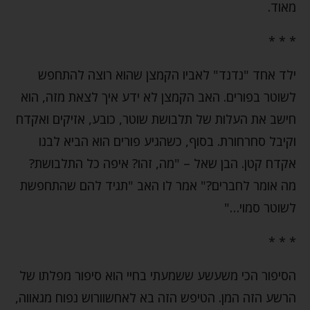
מאוד.
* * *
ילד אחד "נדנד" לאביו הקמצן שהוא רוצה להתחפש
לשוטר בפורים. האב הקמצן לא ידע איך לצאת מזה, הוא
חישב את העלות של תלבושת שוטר, כובע, אזיקים ואקדח
וקיבל סחרחורת. בסוף, כשהגיע פורים הוא הביא לבנו
אקדח קטן. הבן שאל – "מה, זהו? איפה כל התלבושת?
מה אומר לחברים?" אמר לו האב "תגיד להם שהתחפשת
לשוטר סמוי…"
* * *
הסיפור הכי משעשע ששמעתי בחיי הוא סיפור מפלתו של
הרשע הזה המן. הטיפש הזה בא לאחשוורוש נפוח מגאווה,