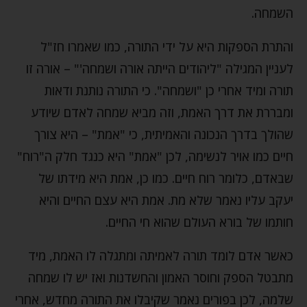
השמחה.
והתרת הספקות היא על ידי התורה, כמו שאמרו חז"ל
לעניין המגילה "ליהודים הייתה אורה ושמחה'" – אורה זו
תורה ומיד אחרי כן "ושמחה". כי התורה נותנת ודאות
ומבררת את דרך האמת, וזה מביא שמחה לאדם שיודע
שהולך בדרך הנכונה והאמיתית, כי "אמת" – היא צורך
חיים כמו אויר לנשימה, לכן "אמת" היא כנגד חלק ה"רוח"
שבאדם, כלומר רוח חיים. כמו כן, אמת היא מידתו של
יעקב עליו נאמר שלא מת. אמת היא עצם החיים והיא
חותמו של בורא העולם שהוא חי החיים.
כאשר אדם לומד תורה לאמיתה ומתגלה לו האמת, מיד
מתבטל הספק וחוסר האמון והחשדנות ואז יש לו שמחה
שלמה, לכן בפורים נאמר שקיבלו את התורה מחדש, אחרי