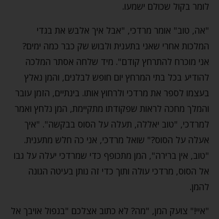
לומר בקול שכולם ישמעו.
"אה, טוב" אומר מרדכי, "אבל איך אלבש את בגדי
המלכות אחרי שאני בתענית ולבוש שק כבר כמה ימים?
אני מוכרח להתרחץ קודם". מיד שלחה אסתר המלכה
להודיע בכל בתי המרחץ יום חופש לבלנים, והמן נאלץ
בעצמו לספר את מרדכי ולרחוץ אותו. בינתיים, הזמן עובר
והמלך מחכה לראות שפקודתו מתקיימת, המן נלחץ ואמר
למרדכי, "טוב יאללה, תעלה על הסוס בבקשה". "איך
אעלה על הסוס?" שואל מרדכי, אני כה חלש מתענית.
"טוב, אין ברירה", המן מתכופף כדי שמרדכי יעלה על גבו
אל הסוס, מרדכי עולה ותוך כדי זה נותן בעיטה הגונה
להמן.
"איי!" צועק המן, "מה? לא כתוב אצלכם "בנפול אויבך אל