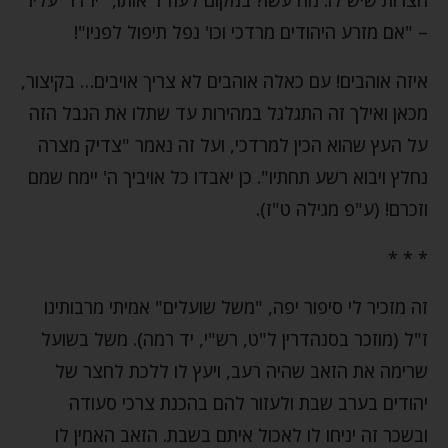
– "אם מזרע היהודים מרדכי וכו' נפל תיפול לפניו"!
איזה אוהבים! עם כאלה אוהבים לא צריך אויבים… בקיצור,
מכאן ואילך זה התגלגל במהירות עד שתלו את הנבל הזה
על העץ שהוא הכין למרדכי, ועל זה נאמר "צדיק מצרה
נחלץ ויבוא רשע תחתיו". כן יאבדו כל אויביך ה' יימח שמם
וזכרם! (ע"פ מגילה ט"ז).
* * *
זה מזכיר לי סיפור יפה, "משל שועלים" אמיתי מרבותינו
ז"ל (מוזכר בסנהדרין ל"ט, רש"י, יד רמה). משל בשועל
שרימה את הזאב שהיה רעב, ויעץ לו ללכת לחצר של
יהודים בערב שבת ולעזור להם בהכנת צרכי סעודה
ובשכר זה יניחו לו לאכול איתם בשבת. הזאב האמין לו