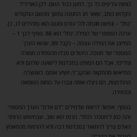
כוחות עדיפים כל כך, למען כבוד השם. לכן האריז"ל
הקדוש כותב, שאור חג החנוכה נמשך מהשם המקודש
'נחל' –
נ
פשנו
ח
כתה
ל
ה' עזרנו ומגננו הוא (תהילים לג, כ).
ערכה המספרי של המילה 'נחל' הוא 88. נוסיף לכך 1 –
המייצג את המילה עצמה – נקבל 89, שהוא הערך
המספרי של חנוכה. היהודים סבלו מהפחדה חמורה
ומדיכוי, אבל הם המתינו בסבלנות לישועה שלהם ולא
התייאשו מהתקווה שהקב"ה יושיע אותם. כשנוצרה
ההזדמנות, הם ניצלו אותה וגברו על כוחות הטומאה
והכפירה.
בנוסף, אפשר לראות שלמילים "דם אדם" הערך המספרי
זהה כמו ל'חנוכה' ו'נחל'. הרמז הוא שוב, שבחיפוש הרוחני
האדם צריך להתאזר בסבלנות רבה ולא להרפות מהמאמץ
לעבוד את הקב"ה.