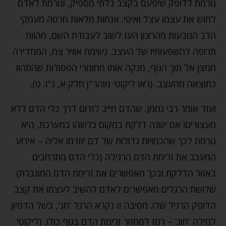
גורמת לדופק שיפעם בקצב בלתי מספיק, וגורמת לאדם
לחוש את עצמו עצל ואיטי. אנחות מלאות חרטה מעמקי
הלב הנובעות מהרצון העז לשוב לעבודת השם, מהוות
תרופה להשפעותיו של העצב. נשימת אוויר צח, המחדירה
חמצן אל תוך הגוף, מנקה אותו מחומרי הפסולות שהתהוו
כתוצאה מהעצב. (ראו ליקוטי מוהר"ן חלק א, נ"ו: ט).
ועוד אומר רבי נחמן, שהדם חייב לזרום דרך כלי הדם ללא
מעצורים! אם ישנה דלקת במקום כלשהו במערכת, היא
גורמת לכך שהכמויות גדולות של דם יוזרמו אליה – אירוע
המעכב את זרימת הדם הרגילה (כלי הדם מתרחבים
באזור הדלקת ובכך מאפשרים את זרימת הדם המוגברת).
שלושת הרגלים מאפשרים לאדם להשיב לעצמו את קצב
הדופק הרגיל שלו. מסיבה זו נקרא הרגל 'חג', בשל הדמיון
למילה 'חוג' – רמז למחזור זרימת הדם בגוף כולו. (ליקוטי