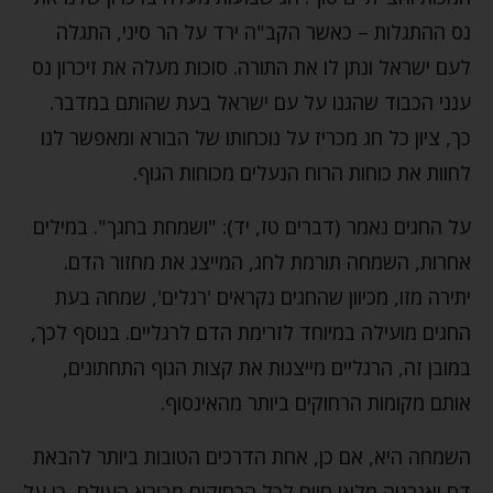
נס ההתגלות – כאשר הקב"ה ירד על הר סיני, התגלה
לעם ישראל ונתן לו את התורה. סוכות מעלה את זיכרון נס
ענני הכבוד שהגנו על עם ישראל בעת שהותם במדבר.
כך, ציון כל חג מכריז על נוכחותו של הבורא ומאפשר לנו
לחוות את כוחות הרוח הנעלים מכוחות הגוף.
על החגים נאמר (דברים טז, יד): "ושמחת בחגך". במילים
אחרות, השמחה תורמת לחג, המייצג את מחזור הדם.
יתירה מזו, מכיוון שהחגים נקראים 'רגלים', שמחה בעת
החגים מועילה במיוחד לזרימת הדם לרגליים. בנוסף לכך,
במובן זה, הרגליים מייצגות את קצות הגוף התחתונים,
אותם מקומות הרחוקים ביותר מהאינסוף.
השמחה היא, אם כן, אחת הדרכים הטובות ביותר להבאת
דם ואנרגיה מלאי חיים לכל הרחוקים מבורא העולם, כי על