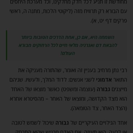
מחודשת זו תגיע לכל חלק מחלקינו, וכל מערכת היחסים
עם הבורא רק תרוויח מזה (ליקוטי הלכות, מתנה ה, ראשי
פרקים דף יט, א).
השמחה היא, אם כן, אחת הדרכים הטובות ביותר
להבאת דם ואנרגיה מלאי חיים לכל הרחוקים מבורא
העולם!
רבי נתן מרחיב בעניין זה ואומר, שהתורה מעניקה את
התואר
אדמוני
לשני אנשים: לדוד המלך, ולעשיו. שניהם
מייצגים
גבורה
(עוצמה ומשפט) כאשר מוצאו של האחד
הוא מצד הקדושה, ומוצאו של האחר – מהסיטרא אחרא
(הצד האחר, צד הטומאה).
אחד הגילויים העיקריים של
גבורה
שיכול לשמש לטובה
או לרעה, הוא תעוזה. אם האדם מרגיש שהוא התרחק