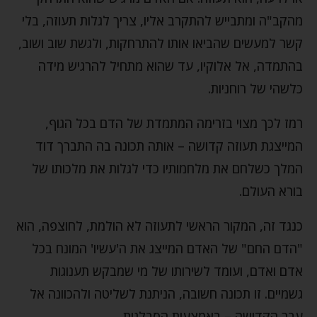
מהקב"ה ומתבייש להתקרב אליו, צריך לגלות תעוזה, בלי
קשר למעשים שהביאו אותו להתרחקות, ולגשת שוב ושוב,
בהתמדה, אל אלוקיו, עד שהוא מתחיל להרגיש מידה
כלשהי של רוחניות.
רמז לכך מצוי בזרימה המתמדת של הדם בכל הגוף,
המייצגת תעוזה קדושה – אותה תכונה בה התברך דוד
המלך כשלחם את מלחמותיו כדי לגלות את מלכותו של
בורא העולם.
כנגד זה, המקור הראשי לתעוזה לא הולמת, לחוצפה, הוא
"הדם החם" של האדם המייצג את ה'עשיו' המונח בכל
אדם ואדם, ועומד לשירותו של מי שמבקש תענוגות
גשמיים. זו תכונה חשובה, הניתנת לשליטה ולהכוונה אל
עבר הקדושה – באמצעות הסבלנות.