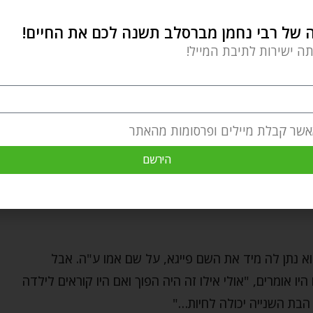
 התכלית שלכם או דווקא עוצר אתכם?
של רבי נחמן מברסלב תשנה לכם את החיים!
תה ישירות לתיבת המייל!
הפיץ את הבשורה.
ות מהעיירה מז'יבוז' – אמו של רבי נחמן – מרת פייגא,
אשר קבלת מיילים ופרסומות מהאתר
ע לברסלב לפני שיקרא לבתו על שם אמו האהובה. כי גם אם
הירשם
 לא יכול היה לתת לה את השם עד שהידיעה תגיע לברסלב
א נתן לה מיד את השם פייגא, על שם אמו ע"ה. אבל
ו אומרים, "אולי אילו זה היה הפוך ואם היו קוראים לילדה
 הבת השנייה יכולה לחיות…"