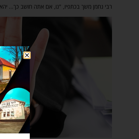
רבי נחמן משך בכתפיו, "נו, אם אתה חושב כך… יהא