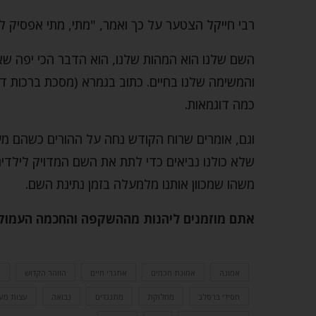
רבי חייקל הצטער על כך ואמר, "מתי, מתי אפסיק ל
השם שלנו הוא המהות שלנו, הוא הדבר הכי יפה שאנח
והמשימה שלנו בחיים. כתוב בגמרא (מסכת ברכות דף
כמה דוגמאות.
וגם, אומרים שרוח הקודש נחה על ההורים כשהם מע
שלא כולנו נביאים כדי לתת את השם המדויק לילדים 
משהו שמכוון אותנו מלמעלה בזמן נתינת השם.
אתם מוזמנים ליהנות מההשקפה והחכמה העמוק
אמונה
אמונת חכמים
אתגרי חיים
הזוהר הקדוש
ה
חסידי ברסלב
מחלוקת
מתנגדים
נבואה
עצות מע