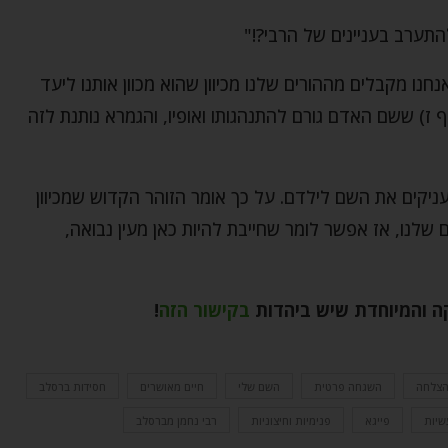
התערב בעניינים של הרבי?!"
נו מקבלים מההורים שלנו מכיוון שהוא מכוון אותנו ליעד
 ז) ששם האדם גורם להתנהגותו ואופיו, והגמרא נותנת לזה
ניקים את השם לילדם. על כך אומר הזוהר הקדוש שמכיוון
שלנו, אז אפשר לומר שחייבת להיות כאן מעין נבואה,
ה והמיוחדת שיש ביהדות
בקישור הזה
!
צלחה
השגחה פרטית
השם שלי
חיים מאושרים
חסידות ברסלב
שיות
פייגא
פנימיות וחיצוניות
רבי נחמן מברסלב