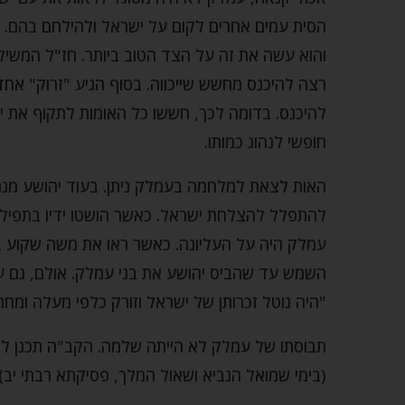
הסית עמים אחרים לקום על ישראל ולהילחם בהם. ה
והוא עשה את זה על הצד הטוב ביותר. חז"ל המשיל
רצה להיכנס מחשש שייכווה. בסוף הגיע "זרוק" אחד 
להיכנס. בדומה לכך, חששו כל האומות לתקוף את י
חופשי לנהוג כמותו.
האות לצאת למלחמה בעמלק ניתן. בעוד יהושע מנ
להתפלל להצלחת ישראל. כאשר הושטו ידיו בתפילה – 
עמלק היה על העליונה. כאשר ראו את משה שקוע ב
השמש עד שהביס יהושע את בני עמלק. אולם, גם 
"היה נוטל זכרותן של ישראל וזורק כלפי מעלה ומחר
תבוסתו של עמלק לא הייתה שלמה. הקב"ה תכנן ל
(בימי שמואל הנביא ושאול המלך, פסיקתא רבתי יב).