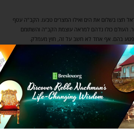
ראל חצו בשלום את הים ואילו המצרים טבעו. הקב"ה עטף
בר. העולם כולו נדהם למראה עוצמת הקב"ה והשתומם
פגוע בהם. אף אחד לא חשב על זה, חוץ מעמלק.