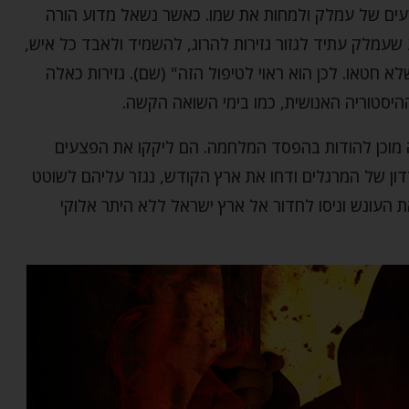
הרעים של עמלק ולמחות את שמו. כאשר נשאל מדוע הורה
 שעמלק עתיד לגזור גזירות להרוג, להשמיד ולאבד כל איש,
א חטאו. לכן הוא ראוי לטיפול הזה" (שם). גזירות כאלה
ההיסטוריה האנושית, כמו בימי השואה הקשה.
 מוכן להודות בהפסד המלחמה. הם ליקקו את הפצעים
דון של המרגלים ודחו את ארץ הקודש, נגזר עליהם לשוטט
העונש וניסו לחדור אל ארץ ישראל ללא היתר אלוקי