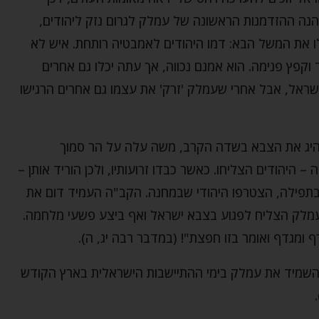
נה ההזדמנות הראשונה של עמלק לגרום נזק ליהודים,
ו את המשל הבא: דמו היהודים לאמבטיה רותחת. איש לא
וקפץ פנימה. הוא אמנם נכווה, אך עתה יכלו גם אחרים
שראל, אבל אחרי שעמלק 'זרק' את עצמו גם אחרים הרגישו
היג את הצבא בשדה הקרב, משה עלה על הר סמוך
היהודים הצליחו. כאשר כבדו זרועותיו, ולכן הוריד אותן –
תפילה, הצטרפו היהודי שבמחנה. הקב"ה העמיד דום את
עמלק הצליח לפגוע בצבא ישראל ואף ביצע פשעי מלחמה.
ף ומגדף ואומר בזו חפצת"! (במדבר רבה יג, ה).
השמיד את עמלק בימי ההתיישבות הישראלית בארץ הקודש