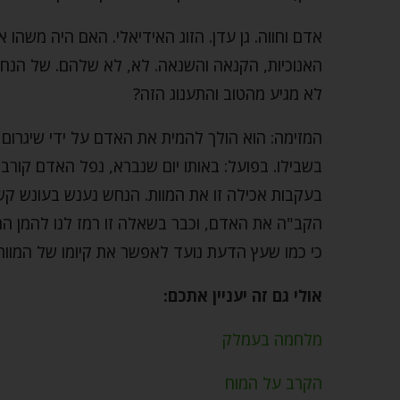
אדם וחווה. גן עדן. הזוג האידיאלי. האם היה משהו
האנוכיות, הקנאה והשנאה. לא, לא שלהם. של הנ
לא מגיע מהטוב והתענוג הזה?
המזימה: הוא הולך להמית את האדם על ידי שיגרום 
בשבילו. בפועל: באותו יום שנברא, נפל האדם קורב
בעקבות אכילה זו את המוות. הנחש נענש בעונש קשה
הקב"ה את האדם, וכבר בשאלה זו רמז לנו להמן 
כי כמו שעץ הדעת נועד לאפשר את קיומו של המוות,
אולי גם זה יעניין אתכם:
מלחמה בעמלק
הקרב על המוח