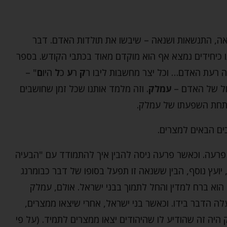
אה, התנשאות ושנאה – שיבשו את תולדות האדם. דבר
 כיחידים נמצא אף הוא מוקדם מאוד בכתבי הקודש. בספר
רבה רעת האדם… וכל יצר מחשבות ליבו ר
ק
ר
ע
כ
ל
היו
ם
" –
ול של האדם –
עמלק
. וזה מלמד אותנו שכל זמן שחושבים
ם תחת השפעתו של עמלק.
כים הבאים למצרים.
ל פרעה. וכאשר פרעה ניסה להבין איך להתמודד עם "הבעיה
, יועץ נוסף, הבין ששנאה זו תפעל בסופו של דבר כבומרנג
הוא ברח למדין והחל לתמוך בבני ישראל. אולם, עמלק
ה הדבר בידו. וכאשר בני ישראל, אחרי שיצאו ממצרים,
יה זה שהודיע לו שהיהודים יצאו ממצרים לתמיד. (על פי