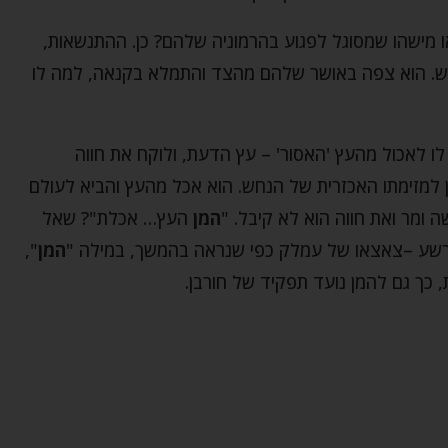
 או מישהו שמסוגל לפגוע בהרמוניה שלהם? כן. ההתנשאות,
חש. הוא צפה באושר שלהם מהצד והתמלא בקנאה, למה לו
לו לאכול מהעץ 'האסור' – עץ הדעת, ולוקח את חווה
ן למזימתו האכזרית של הנחש. הוא אכל מהעץ והביא לעולם
 ומר ואת חווה הוא לא קיבל. "
המן
העץ… אכלת"? שאל
הרשע –צאצאו של עמלק כפי שנראה בהמשך, במילה "
המן
",
 כך גם להמן נועד תפקיד של חורבן.