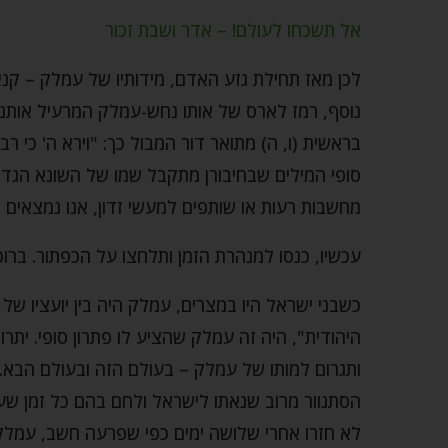
אל תשכחו לעולם! – אדר ושבת זכור
לכן מאז תחילת גזע האדם, מידותיו של עמלק – קנ
נוסף, רמז לארס של אותו נחש-עמלק המרעיל אותנו
בראשית (ו, ה) מתואר דור המבול כך: "וירא ה' כי 
סופי המילים שבחיבורן מתקבל שמו של השונא הגד
מחשבות רעות או שותפים למעשי זדון, אנו נמצאי
עכשיו, כנסו למנהרת הזמן ותלחצו על הכפתור. ברו
כשבני ישראל היו במצרים, עמלק היה בין יועציו ש
היהודית", היה זה עמלק שהציע לו פתרון סופי. יתרו
ותגרום למותו של עמלק – בעולם הזה ובעולם הבא. 
הסתנוור מרוב שנאתו לישראל ולחם בהם כל זמן שעל
לא חזרו אחרי שלושה ימים כפי שפרעה חשב, עמלק ה